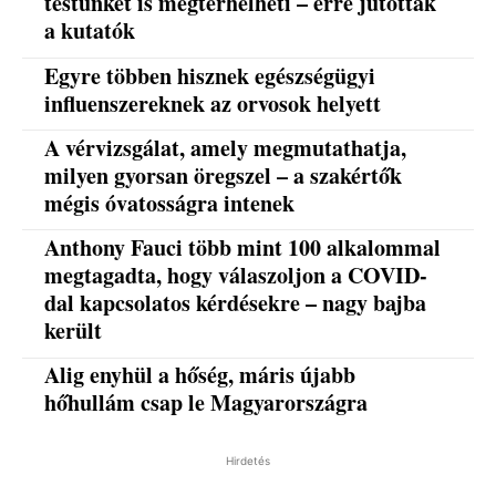
testünket is megterhelheti – erre jutottak
a kutatók
Egyre többen hisznek egészségügyi
influenszereknek az orvosok helyett
A vérvizsgálat, amely megmutathatja,
milyen gyorsan öregszel – a szakértők
mégis óvatosságra intenek
Anthony Fauci több mint 100 alkalommal
megtagadta, hogy válaszoljon a COVID-
dal kapcsolatos kérdésekre – nagy bajba
került
Alig enyhül a hőség, máris újabb
hőhullám csap le Magyarországra
Hirdetés