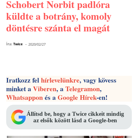
Schobert Norbit padlóra
küldte a botrány, komoly
döntésre szánta el magát
-
Írta:
Twice
2020/02/27
Facebook
Pinterest
WhatsApp
Iratkozz fel
hírlevelünkre
, vagy kövess
minket a
Viberen
, a
Telegramon
,
Whatsappon
és a
Google Hírek
-en!
Állítsd be, hogy a Twice cikkeit mindig
az elsők között lásd a Google-ben