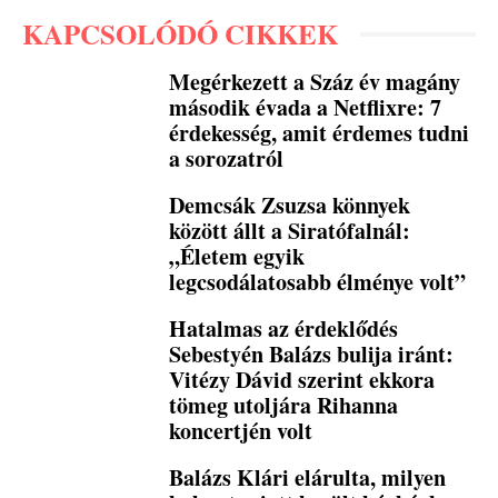
KAPCSOLÓDÓ CIKKEK
Megérkezett a Száz év magány
második évada a Netflixre: 7
érdekesség, amit érdemes tudni
a sorozatról
Demcsák Zsuzsa könnyek
között állt a Siratófalnál:
„Életem egyik
legcsodálatosabb élménye volt”
Hatalmas az érdeklődés
Sebestyén Balázs bulija iránt:
Vitézy Dávid szerint ekkora
tömeg utoljára Rihanna
koncertjén volt
Balázs Klári elárulta, milyen