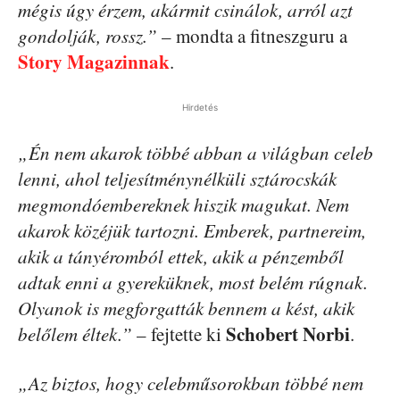
mégis úgy érzem, akármit csinálok, arról azt
gondolják, rossz.”
– mondta a fitneszguru a
Story Magazinnak
.
Hirdetés
„Én nem akarok többé abban a világban celeb
lenni, ahol teljesítménynélküli sztárocskák
megmondóembereknek hiszik magukat. Nem
akarok közéjük tartozni. Emberek, partnereim,
akik a tányéromból ettek, akik a pénzemből
adtak enni a gyereküknek, most belém rúgnak.
Olyanok is megforgatták bennem a kést, akik
Schobert Norbi
belőlem éltek.”
– fejtette ki
.
„Az biztos, hogy celebműsorokban többé nem