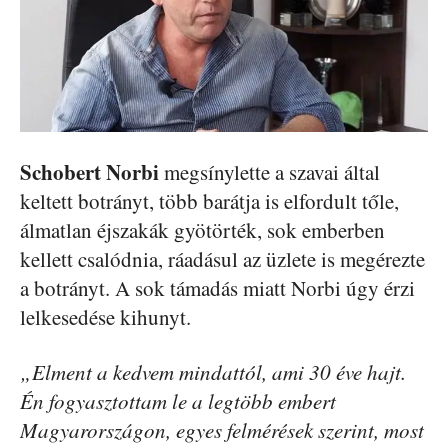
Schobert Norbi
megsínylette a szavai által
keltett botrányt, több barátja is elfordult tőle,
álmatlan éjszakák gyötörték, sok emberben
kellett csalódnia, ráadásul az üzlete is megérezte
a botrányt. A sok támadás miatt Norbi úgy érzi
lelkesedése kihunyt.
„Elment a kedvem mindattól, ami 30 éve hajt.
Én fogyasztottam le a legtöbb embert
Magyarországon, egyes felmérések szerint, most