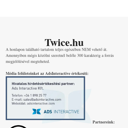
Twice.hu
A honlapon található tartalom teljes egészében NEM vehető át.
Amennyiben mégis közölni szeretnél belőle 300 karakterig a forrás
megjelölésével megteheted.
Média felületeinket az AdsInteractive értékesíti:
Partnereink: