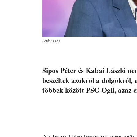
Fotó: FEM3
Sipos Péter és Kabai László 
beszéltek azokról a dolgokról, 
többek között PSG Ogli, azaz ci
Az Irigy Hónaljmirigy tagja erős