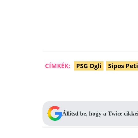
CÍMKÉK:
PSG Ogli
Sipos Peti
Facebook
Megosztás
Állítsd be, hogy a Twice cikke