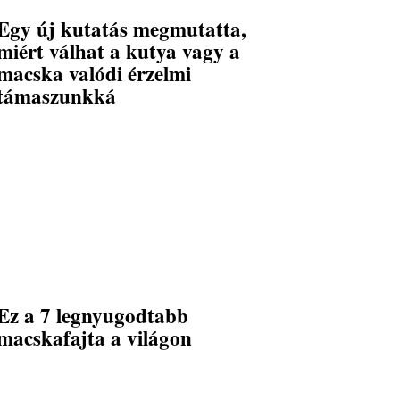
Egy új kutatás megmutatta,
miért válhat a kutya vagy a
macska valódi érzelmi
támaszunkká
Ez a 7 legnyugodtabb
macskafajta a világon