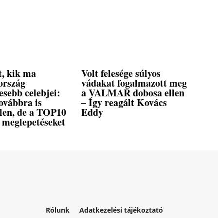
t, kik ma
Volt felesége súlyos
ország
vádakat fogalmazott meg
esebb celebjei:
a VALMAR dobosa ellen
ovábbra is
– Így reagált Kovács
tlen, de a TOP10
Eddy
 meglepetéseket
Rólunk
Adatkezelési tájékoztató