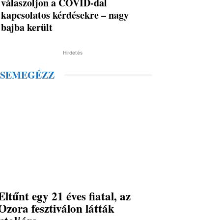
válaszoljon a COVID-dal
kapcsolatos kérdésekre – nagy
bajba került
Hirdetés
SEMEGÉZZ
Eltűnt egy 21 éves fiatal, az
Ozora fesztiválon látták