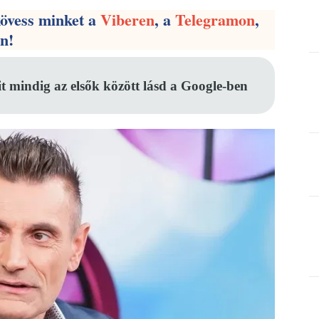
kövess minket a
Viberen
, a
Telegramon
,
en!
it mindig az elsők között lásd a Google-ben