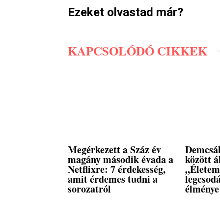
Ezeket olvastad már?
KAPCSOLÓDÓ CIKKEK
Megérkezett a Száz év
Demcsák
magány második évada a
között á
Netflixre: 7 érdekesség,
„Életem
amit érdemes tudni a
legcsod
sorozatról
élménye