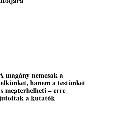
utoljára
A magány nemcsak a
lelkünket, hanem a testünket
is megterhelheti – erre
jutottak a kutatók