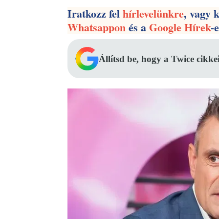
Iratkozz fel
hírlevelünkre
, vagy 
Whatsappon
és a
Google Hírek
-
Állítsd be, hogy a Twice cikke