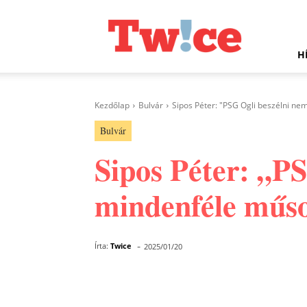
Twice.hu
H
Kezdőlap
Bulvár
Sipos Péter: "PSG Ogli beszélni nem
Bulvár
Sipos Péter: „PS
mindenféle műs
-
Írta:
Twice
2025/01/20
Facebook
Megosztás