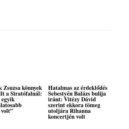
 Zsuzsa könnyek
Hatalmas az érdeklődés
llt a Siratófalnál:
Sebestyén Balázs bulija
 egyik
iránt: Vitézy Dávid
álatosabb
szerint ekkora tömeg
 volt”
utoljára Rihanna
koncertjén volt