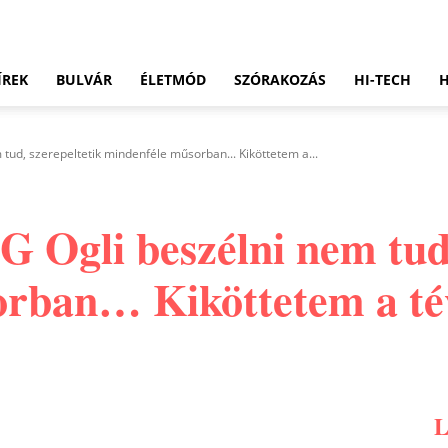
ÍREK
BULVÁR
ÉLETMÓD
SZÓRAKOZÁS
HI-TECH
 tud, szerepeltetik mindenféle műsorban... Kiköttetem a...
G Ogli beszélni nem tud,
orban… Kiköttetem a té
Pinterest
WhatsApp
Email