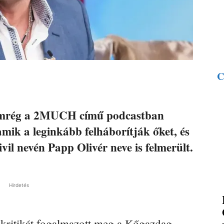
C
nemrég a 2MUCH című podcastban
amik a leginkább felháborítják őket, és
vil nevén Papp Olivér neve is felmerült.
Hirdetés
 kritikát fogalmazott meg a Kőgazdag