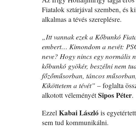
Fiatalok sztárjával szemben, és ki
alkalmas a tévés szereplésre.
„Itt vannak ezek a Kőbunkó Fiata
embert… Kimondom a nevét: PSG O
neve? Hogy nincs egy normális 
kőbunkó gyökér, beszélni nem tud
főzőműsorban, táncos műsorban, 
Kiköttetem a tévét”
– foglalta öss
Sipos Péter
alkotott véleményét
.
Kabai László
Ezzel
is egyetértet
sem tud kommunikálni.