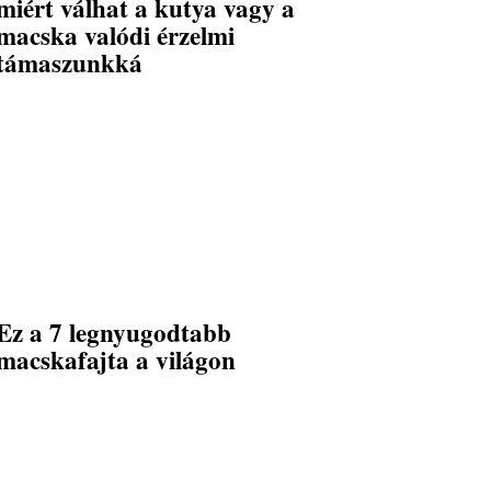
miért válhat a kutya vagy a
macska valódi érzelmi
támaszunkká
Ez a 7 legnyugodtabb
macskafajta a világon