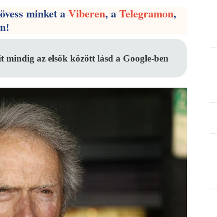
kövess minket a
Viberen
, a
Telegramon
,
en!
it mindig az elsők között lásd a Google-ben