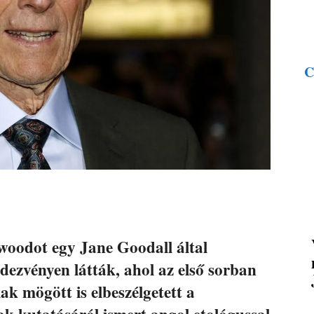
C
twoodot egy Jane Goodall által
dezvényen látták, ahol az első sorban
ak mögött is elbeszélgetett a
ak kutatásáról ismert angol etológussal