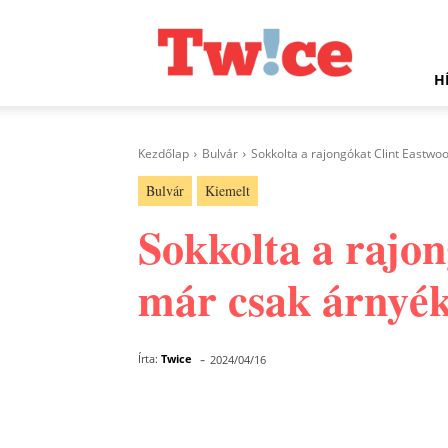
Twice.hu
H
Kezdőlap
Bulvár
Sokkolta a rajongókat Clint Eastwo
Bulvár
Kiemelt
Sokkolta a rajon
már csak árnyé
-
Írta:
Twice
2024/04/16
Facebook
Megosztás