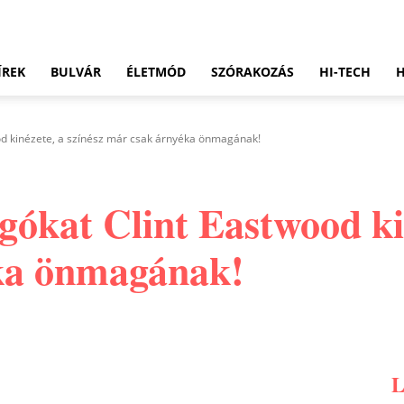
ÍREK
BULVÁR
ÉLETMÓD
SZÓRAKOZÁS
HI-TECH
od kinézete, a színész már csak árnyéka önmagának!
gókat Clint Eastwood ki
ka önmagának!
Pinterest
WhatsApp
Email