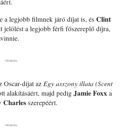
ért.
Clint
a legjobb filmnek járó díjat is, és
jelölést a legjobb férfi főszereplő díjra,
vinnie.
Hirdetés
Egy asszony illata (Scent
az Oscar-díjat az
Jamie Foxx
tt alakításáért, majd pedig
a
 Charles
szerepéért.
Hirdetés