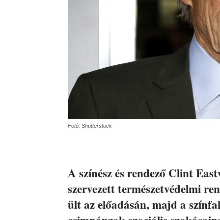
Fotó: Shutterstock
A színész és rendező Clint Eas
szervezett természetvédelmi ren
ült az előadásán, majd a színfal
csimpánzok szociális szokásain