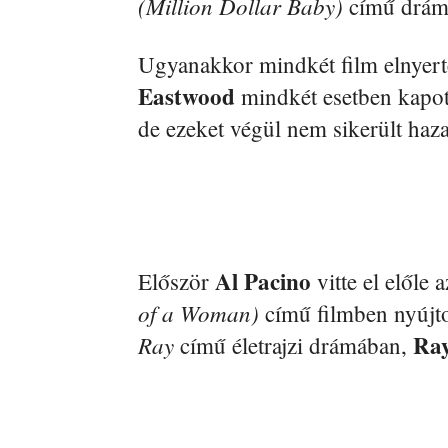
(Million Dollar Baby)
című drámá
Ugyanakkor mindkét film elnyerte 
Eastwood
mindkét esetben kapott 
de ezeket végül nem sikerült haza
Al Pacino
Először
vitte el előle 
of a Woman)
című filmben nyújto
Ray
Ray
című életrajzi drámában,