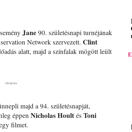
Jane
 esemény
90. születésnapi turnéjának
Clint
nservation Network szervezett.
lőadás alatt, majd a színfalak mögött leült
E
Hirdetés
ünnepli majd a 94. születésnapját,
Nicholas Hoult
Toni
lenleg éppen
és
egy filmet.