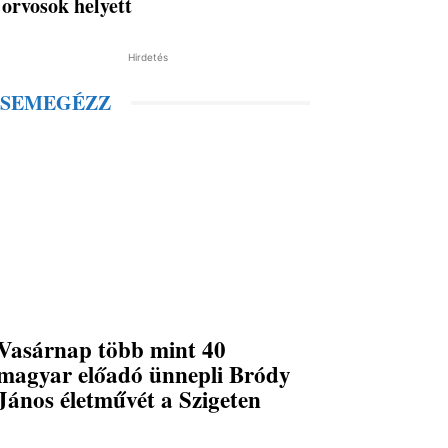
orvosok helyett
Hirdetés
SEMEGÉZZ
Vasárnap több mint 40
magyar előadó ünnepli Bródy
János életművét a Szigeten