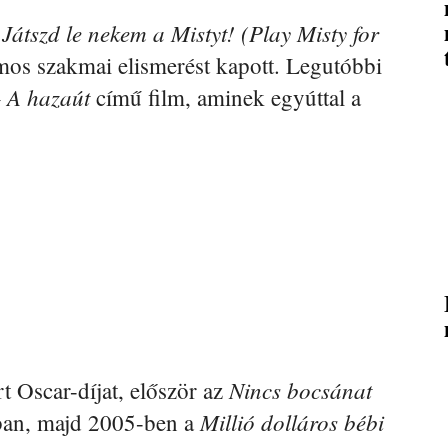
Játszd le nekem a Mistyt! (Play Misty for
a
ámos szakmai elismerést kapott. Legutóbbi
 A hazaút
című film, aminek egyúttal a
Nincs bocsánat
 Oscar-díjat, először az
Millió dolláros bébi
ban, majd 2005-ben a