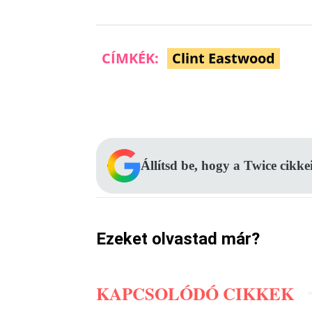
CÍMKÉK:
Clint Eastwood
Facebook
Megosztás
Állítsd be, hogy a Twice cikke
Ezeket olvastad már?
KAPCSOLÓDÓ CIKKEK