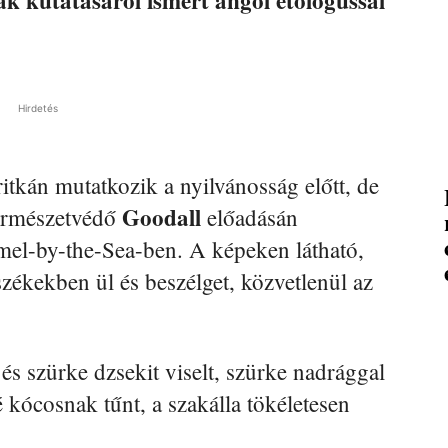
Hirdetés
itkán mutatkozik a nyilvánosság előtt, de
Goodall
természetvédő
előadásán
rmel-by-the-Sea-ben. A képeken látható,
zékekben ül és beszélget, közvetlenül az
és szürke dzsekit viselt, szürke nadrággal
é kócosnak tűnt, a szakálla tökéletesen