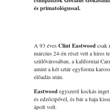
és primatológussal.
Clint Eastwood
A 93 éves
csak r
március 24-én részt vett a híres 
szülővárosában, a kaliforniai Ca
amint a két sztár egyforma kaross
előadás után.
Eastwood
egyszerű kockás inget 
és edzőcipővel, és bár a haja kiss
ápolt volt.