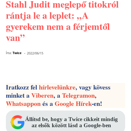
Stahl Judit meglepő titokról
rántja le a leplet: „A
gyerekem nem a férjemtől
van”
-
Írta:
Twice
2022/06/15
Facebook
Pinterest
WhatsApp
Iratkozz fel
hírlevelünkre
, vagy kövess
minket a
Viberen
, a
Telegramon
,
Whatsappon
és a
Google Hírek
-en!
Állítsd be, hogy a Twice cikkeit mindig
az elsők között lásd a Google-ben