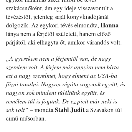
szakácsnőként, ám egy ideje visszavonult a
tévézéstől, jelenleg saját könyvkiadójánál
Hanna
dolgozik. Az egykori tévés elmondta,
lánya nem a férjétől született, hanem előző
párjától, aki elhagyta őt, amikor várandós volt.
„A gyerekem nem a férjemtől van, de nagy
szerelem volt. A férjem már annyira nem bírta
ezt a nagy szerelmet, hogy elment az USA-ba
főzni tanulni. Nagyon régóta vagyunk együtt, és
nagyon sok mindent túléltünk együtt, és
remélem túl is fogunk. De ez picit már neki is
Stahl Judit
sok volt”
– mondta
a Szavakon túl
című műsorban.