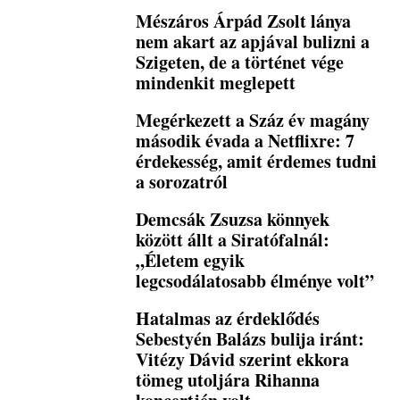
Mészáros Árpád Zsolt lánya
nem akart az apjával bulizni a
Szigeten, de a történet vége
mindenkit meglepett
Megérkezett a Száz év magány
második évada a Netflixre: 7
érdekesség, amit érdemes tudni
a sorozatról
Demcsák Zsuzsa könnyek
között állt a Siratófalnál:
„Életem egyik
legcsodálatosabb élménye volt”
Hatalmas az érdeklődés
Sebestyén Balázs bulija iránt:
Vitézy Dávid szerint ekkora
tömeg utoljára Rihanna