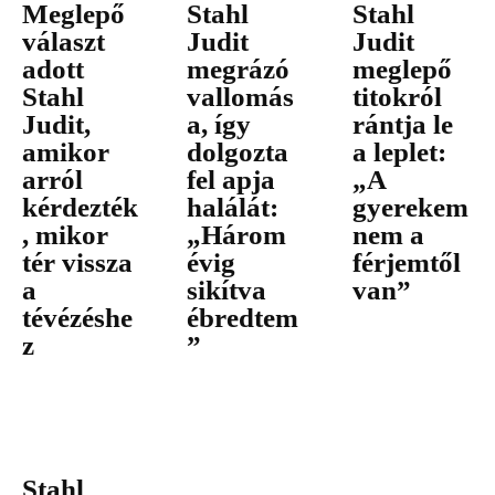
Meglepő
Stahl
Stahl
választ
Judit
Judit
adott
megrázó
meglepő
Stahl
vallomás
titokról
Judit,
a, így
rántja le
amikor
dolgozta
a leplet:
arról
fel apja
„A
kérdezték
halálát:
gyerekem
, mikor
„Három
nem a
tér vissza
évig
férjemtől
a
sikítva
van”
tévézéshe
ébredtem
z
”
Stahl