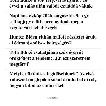
évvel a válás után valódi családdá váltak
Napi horoszkóp 2026. augusztus 9.: egy
csillagjegy előtt sorra nyílnak meg a
régóta várt lehetőségek
Hunter Biden ritkán hallott részletet árult
el édesapja súlyos betegségéről
Tóth Ildikó családjában száz éven át
öröklődött a félelem: „Én ezt szeretném
megtörni”
Melyik nő tűnik a legidősebbnek? Az első
válaszod meglepően sokat árulhat el arról,
hogyan látod az embereket
Hirdetés