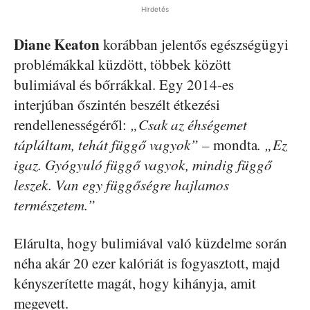
Hirdetés
Diane
Keaton
korábban jelentős egészségügyi
problémákkal küzdött, többek között
bulimiával és bőrrákkal. Egy 2014-es
interjúban őszintén beszélt étkezési
rendellenességéről:
„Csak az éhségemet
tápláltam, tehát függő vagyok” –
mondta
. „Ez
igaz. Gyógyuló függő vagyok, mindig függő
leszek. Van egy függőségre hajlamos
természetem.”
Elárulta, hogy bulimiával való küzdelme során
néha akár 20 ezer kalóriát is fogyasztott, majd
kényszerítette magát, hogy kihányja, amit
megevett.