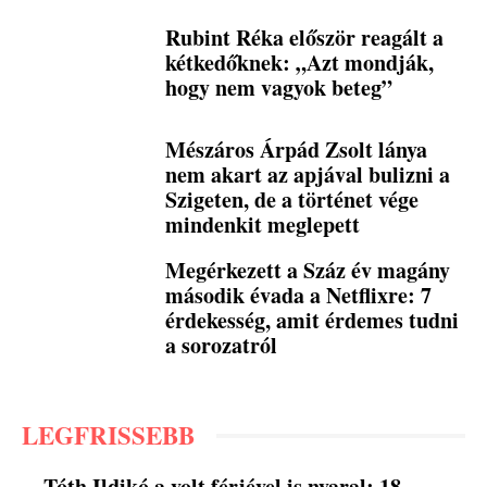
Rubint Réka először reagált a
kétkedőknek: „Azt mondják,
hogy nem vagyok beteg”
Mészáros Árpád Zsolt lánya
nem akart az apjával bulizni a
Szigeten, de a történet vége
mindenkit meglepett
Megérkezett a Száz év magány
második évada a Netflixre: 7
érdekesség, amit érdemes tudni
a sorozatról
LEGFRISSEBB
Tóth Ildikó a volt férjével is nyaral: 18