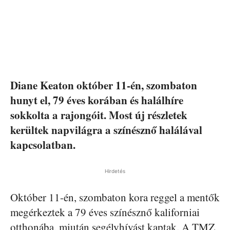
Diane Keaton október 11-én, szombaton
hunyt el, 79 éves korában és halálhíre
sokkolta a rajongóit. Most új részletek
kerültek napvilágra a színésznő halálával
kapcsolatban.
Hirdetés
Október 11-én, szombaton kora reggel a mentők
megérkeztek a 79 éves színésznő kaliforniai
otthonába, miután segélyhívást kaptak. A TMZ