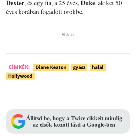
Dexter
Duke
, és egy fia, a 25 éves,
, akiket 50
éves korában fogadott örökbe.
Hirdetés
CÍMKÉK:
Diane Keaton
gyász
halál
Hollywood
Facebook
Pinterest
WhatsApp
Állítsd be, hogy a Twice cikkeit mindig
az elsők között lásd a Google-ben