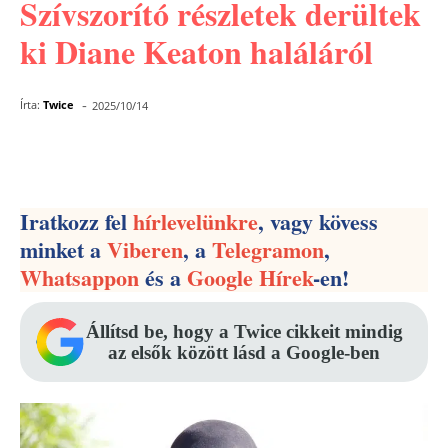
Szívszorító részletek derültek
ki Diane Keaton haláláról
-
Írta:
Twice
2025/10/14
Facebook
Pinterest
WhatsApp
Iratkozz fel
hírlevelünkre
, vagy kövess
minket a
Viberen
, a
Telegramon
,
Whatsappon
és a
Google Hírek
-en!
Állítsd be, hogy a Twice cikkeit mindig
az elsők között lásd a Google-ben