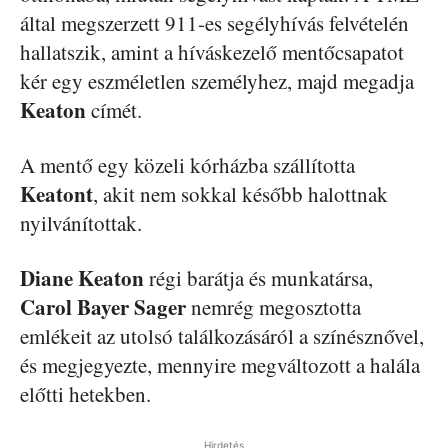
által megszerzett 911-es segélyhívás felvételén
hallatszik, amint a híváskezelő mentőcsapatot
kér egy eszméletlen személyhez, majd megadja
Keaton
címét.
A mentő egy közeli kórházba szállította
Keatont
, akit nem sokkal később halottnak
nyilvánítottak.
Diane
Keaton
régi barátja és munkatársa,
Carol
Bayer
Sager
nemrég megosztotta
emlékeit az utolsó találkozásáról a színésznővel,
és megjegyezte, mennyire megváltozott a halála
előtti hetekben.
Hirdetés