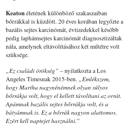
Keaton
életének különböző szakaszaiban
bőrrákkal is küzdött. 20 éves korában legyőzte a
bazális sejtes karcinómát, évtizedekkel később
pedig laphámsejtes karcinómát diagnosztizáltak
nála, amelynek eltávolításához két műtétre volt
szüksége.
„Ez családi örökség”
– nyilatkozta a Los
Angeles Timesnak 2015-ben.
„Emlékszem,
hogy Martha nagynénémnek olyan súlyos
bőrrákja volt, hogy el kellett távolítani az orrát.
Apámnak bazális sejtes bőrrákja volt, és a
bátyámnak is. Ez a bőrrák nagyon alattomos.
Ezért kell naptejet használni.”