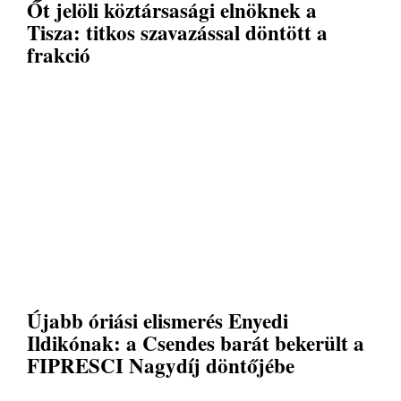
Őt jelöli köztársasági elnöknek a
Tisza: titkos szavazással döntött a
frakció
Újabb óriási elismerés Enyedi
Ildikónak: a Csendes barát bekerült a
FIPRESCI Nagydíj döntőjébe