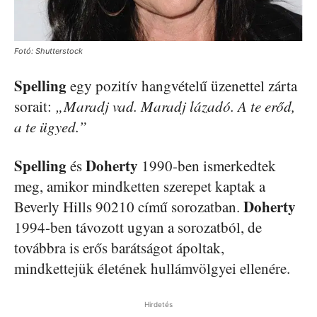
Fotó: Shutterstock
Spelling
egy pozitív hangvételű üzenettel zárta
sorait:
„Maradj vad. Maradj lázadó. A te erőd,
a te ügyed.”
Spelling
Doherty
és
1990-ben ismerkedtek
meg, amikor mindketten szerepet kaptak a
Doherty
Beverly Hills 90210 című sorozatban.
1994-ben távozott ugyan a sorozatból, de
továbbra is erős barátságot ápoltak,
mindkettejük életének hullámvölgyei ellenére.
Hirdetés