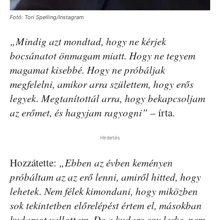
Fotó: Tori Spelling/Instagram
„Mindig azt mondtad, hogy ne kérjek
bocsánatot önmagam miatt. Hogy ne tegyem
magamat kisebbé. Hogy ne próbáljak
megfelelni,
amikor arra születtem, hogy erős
legyek. Megtanítottál arra, hogy bekapcsoljam
az erőmet, és hagyjam ragyogni”
– írta.
Hirdetés
Hozzátette:
„Ebben az évben keményen
próbáltam az az erő lenni, amiről hitted, hogy
lehetek. Nem félek kimondani, hogy miközben
sok tekintetben előrelépést értem el, másokban
kudarcot vallottam. De a kudarc egy lecke, nem