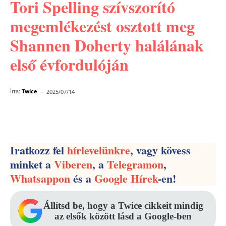
Tori Spelling szívszorító
megemlékezést osztott meg
Shannen Doherty halálának
első évfordulóján
-
Írta:
Twice
2025/07/14
Facebook
Pinterest
WhatsApp
Iratkozz fel
hírlevelünkre
, vagy kövess
minket a
Viberen
, a
Telegramon
,
Whatsappon
és a
Google Hírek
-en!
Állítsd be, hogy a Twice cikkeit mindig
az elsők között lásd a Google-ben