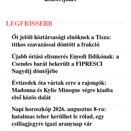
LEGFRISSEBB
Őt jelöli köztársasági elnöknek a Tisza:
titkos szavazással döntött a frakció
Újabb óriási elismerés Enyedi Ildikónak: a
Csendes barát bekerült a FIPRESCI
Nagydíj döntőjébe
Évtizedek óta vártak erre a rajongók:
Madonna és Kylie Minogue végre kiadta
első közös dalát
Napi horoszkóp 2026. augusztus 8-ra:
hatalmas teher kerülhet le rólad, egy
csillagjegyre igazi aranynap vár