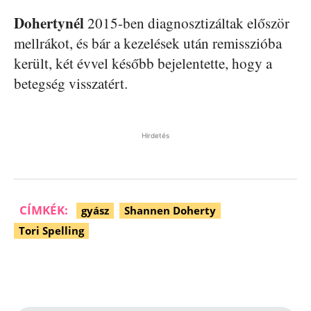
Dohertynél
2015-ben diagnosztizáltak először
mellrákot, és bár a kezelések után remisszióba
került, két évvel később bejelentette, hogy a
betegség visszatért.
Hirdetés
CÍMKÉK:
gyász
Shannen Doherty
Tori Spelling
Facebook
Pinterest
WhatsApp