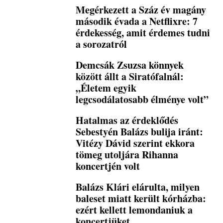
Megérkezett a Száz év magány
második évada a Netflixre: 7
érdekesség, amit érdemes tudni
a sorozatról
Demcsák Zsuzsa könnyek
között állt a Siratófalnál:
„Életem egyik
legcsodálatosabb élménye volt”
Hatalmas az érdeklődés
Sebestyén Balázs bulija iránt:
Vitézy Dávid szerint ekkora
tömeg utoljára Rihanna
koncertjén volt
Balázs Klári elárulta, milyen
baleset miatt került kórházba:
ezért kellett lemondaniuk a
koncertjüket