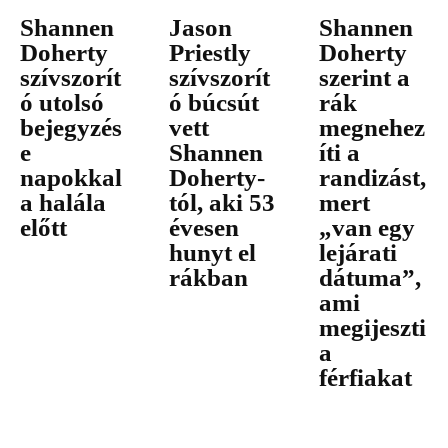
Shannen
Jason
Shannen
Doherty
Priestly
Doherty
szívszorít
szívszorít
szerint a
ó utolsó
ó búcsút
rák
bejegyzés
vett
megnehez
e
Shannen
íti a
napokkal
Doherty-
randizást,
a halála
tól, aki 53
mert
előtt
évesen
„van egy
hunyt el
lejárati
rákban
dátuma”,
ami
megijeszti
a
férfiakat