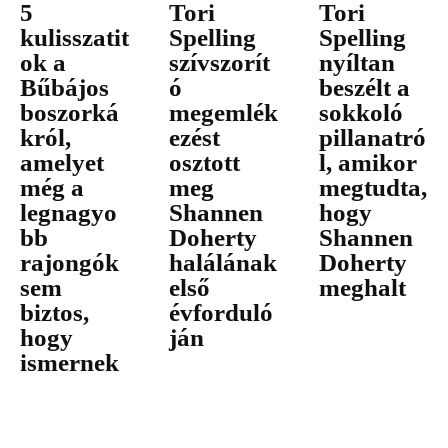
5
Tori
Tori
kulisszatit
Spelling
Spelling
ok a
szívszorít
nyíltan
Bűbájos
ó
beszélt a
boszorká
megemlék
sokkoló
król,
ezést
pillanatró
amelyet
osztott
l, amikor
még a
meg
megtudta,
legnagyo
Shannen
hogy
bb
Doherty
Shannen
rajongók
halálának
Doherty
sem
első
meghalt
biztos,
évforduló
hogy
ján
ismernek