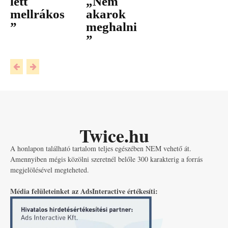
lett
„Nem
mellrákos
akarok
”
meghalni
”
Twice.hu
A honlapon található tartalom teljes egészében NEM vehető át.
Amennyiben mégis közölni szeretnél belőle 300 karakterig a forrás
megjelölésével megteheted.
Média felületeinket az AdsInteractive értékesíti: