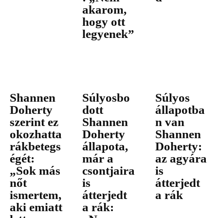
akarom,
hogy ott
legyenek”
Shannen
Súlyosbo
Súlyos
Doherty
dott
állapotba
szerint ez
Shannen
n van
okozhatta
Doherty
Shannen
rákbetegs
állapota,
Doherty:
égét:
már a
az agyára
„Sok más
csontjaira
is
nőt
is
átterjedt
ismertem,
átterjedt
a rák
aki emiatt
a rák: