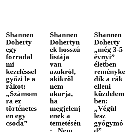
Shannen
Shannen
Shannen
Doherty
Dohertyn
Doherty
egy
ek hosszú
„még 3-5
forradal
listája
évnyi”
mi
van
életben
kezeléssel
azokról,
reményke
győzi le a
akikről
dik a rák
rákot:
nem
elleni
„Számom
akarja,
küzdelem
ra ez
ha
ben:
történetes
megjelenj
„Végül
en egy
enek a
lesz
csoda”
temetésén
gyógymó
: „Nem
d”