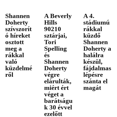
Shannen
A Beverly
A 4.
Doherty
Hills
stádiumú
szívszorít
90210
rákkal
ó híreket
sztárjai,
küzdő
osztott
Tori
Shannen
meg a
Spelling
Doherty a
rákkal
és
halálra
való
Shannen
készül,
küzdelmé
Doherty
fájdalmas
ről
végre
lépésre
elárulták,
szánta el
miért ért
magát
véget a
barátságu
k 30 évvel
ezelőtt