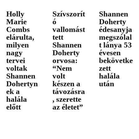
Holly
Szívszorít
Shannen
Marie
ó
Doherty
Combs
vallomást
édesanyja
elárulta,
tett
megszólal
milyen
Shannen
t lánya 53
nagy
Doherty
évesen
tervei
orvosa:
bekövetke
voltak
“Nem
zett
Shannen
volt
halála
Dohertyn
készen a
után
ek a
távozásra
halála
, szerette
előtt
az életet”