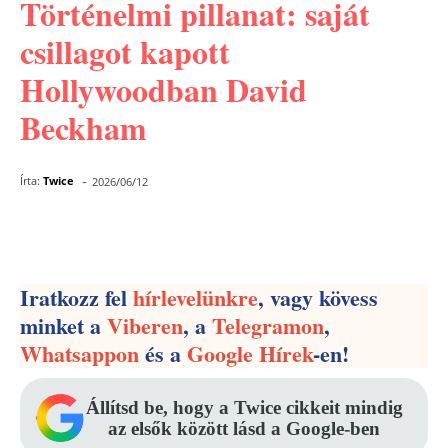
Történelmi pillanat: saját
csillagot kapott
Hollywoodban David
Beckham
-
Írta:
Twice
2026/06/12
Facebook
Pinterest
WhatsApp
Iratkozz fel
hírlevelünkre
, vagy kövess
minket a
Viberen
, a
Telegramon
,
Whatsappon
és a
Google Hírek
-en!
Állítsd be, hogy a Twice cikkeit mindig
az elsők között lásd a Google-ben