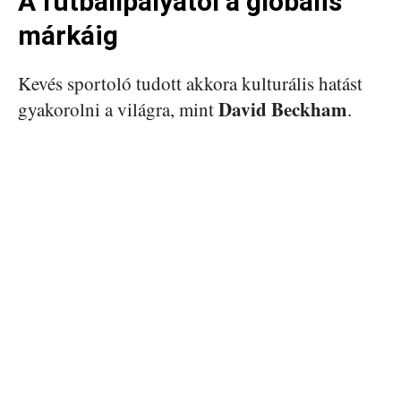
A futballpályától a globális
márkáig
Kevés sportoló tudott akkora kulturális hatást
David Beckham
gyakorolni a világra, mint
.