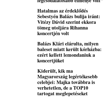
legcsodálatosabb élménye volt”
Hatalmas az érdeklődés
Sebestyén Balázs bulija iránt:
Vitézy Dávid szerint ekkora
tömeg utoljára Rihanna
koncertjén volt
Balázs Klári elárulta, milyen
baleset miatt került kórházba:
ezért kellett lemondaniuk a
koncertjüket
Kiderült, kik ma
Magyarország legértékesebb
celebjei: Majka továbbra is
verhetetlen, de a TOP10
tartogat meglepetéseket