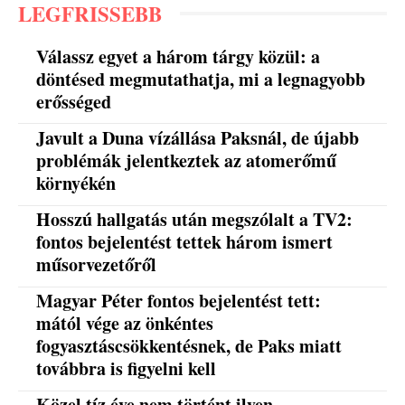
LEGFRISSEBB
Válassz egyet a három tárgy közül: a
döntésed megmutathatja, mi a legnagyobb
erősséged
Javult a Duna vízállása Paksnál, de újabb
problémák jelentkeztek az atomerőmű
környékén
Hosszú hallgatás után megszólalt a TV2:
fontos bejelentést tettek három ismert
műsorvezetőről
Magyar Péter fontos bejelentést tett:
mától vége az önkéntes
fogyasztáscsökkentésnek, de Paks miatt
továbbra is figyelni kell
Közel tíz éve nem történt ilyen