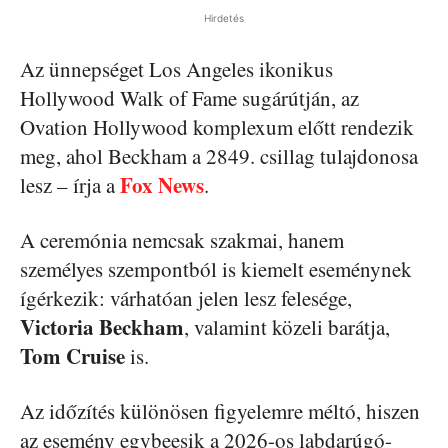
Hirdetés
Az ünnepséget Los Angeles ikonikus
Hollywood Walk of Fame sugárútján, az
Ovation Hollywood komplexum előtt rendezik
meg, ahol Beckham a 2849. csillag tulajdonosa
Fox News
lesz – írja a
.
A ceremónia nemcsak szakmai, hanem
személyes szempontból is kiemelt eseménynek
ígérkezik: várhatóan jelen lesz felesége,
Victoria Beckham
, valamint közeli barátja,
Tom Cruise
is.
Az időzítés különösen figyelemre méltó, hiszen
az esemény egybeesik a 2026-os labdarúgó-