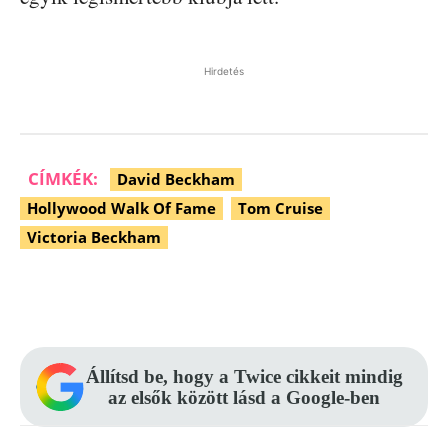
Hirdetés
CÍMKÉK:
David Beckham
Hollywood Walk Of Fame
Tom Cruise
Victoria Beckham
Facebook
Pinterest
WhatsApp
Állítsd be, hogy a Twice cikkeit mindig
az elsők között lásd a Google-ben