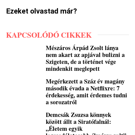
Ezeket olvastad már?
KAPCSOLÓDÓ CIKKEK
Mészáros Árpád Zsolt lánya
nem akart az apjával bulizni a
Szigeten, de a történet vége
mindenkit meglepett
Megérkezett a Száz év magány
második évada a Netflixre: 7
érdekesség, amit érdemes tudni
a sorozatról
Demcsák Zsuzsa könnyek
között állt a Siratófalnál:
„Életem egyik