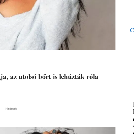
C
, az utolsó bőrt is lehúzták róla
Hirdetés