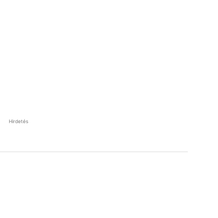
Hirdetés
Pinterest
WhatsApp
Email