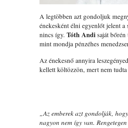
A legtöbben azt gondoljuk megnye
énekesként élni egyenlőt jelent a 
Tóth Andi
nincs így.
saját bőrén
mint mondja pénzéhes menedzserei
Az énekesnő annyira leszegénye
kellett költözzön, mert nem tudta 
„Az emberek azt gondolják, hogy 
nagyon nem így van. Rengetegen