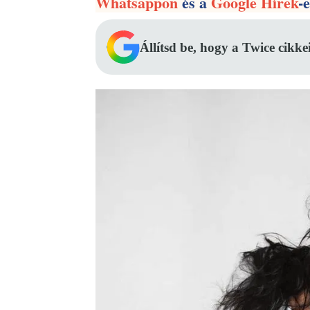
Whatsappon
és a
Google Hírek
-
Állítsd be, hogy a Twice cikke