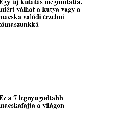
Egy új kutatás megmutatta,
miért válhat a kutya vagy a
macska valódi érzelmi
támaszunkká
Ez a 7 legnyugodtabb
macskafajta a világon