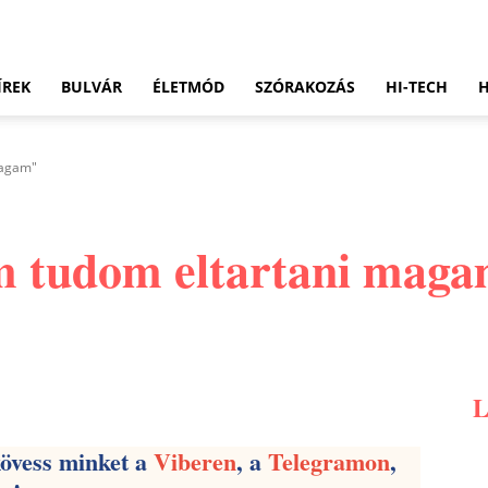
ÍREK
BULVÁR
ÉLETMÓD
SZÓRAKOZÁS
HI-TECH
magam"
m tudom eltartani mag
Pinterest
WhatsApp
Email
kövess minket a
Viberen
, a
Telegramon
,