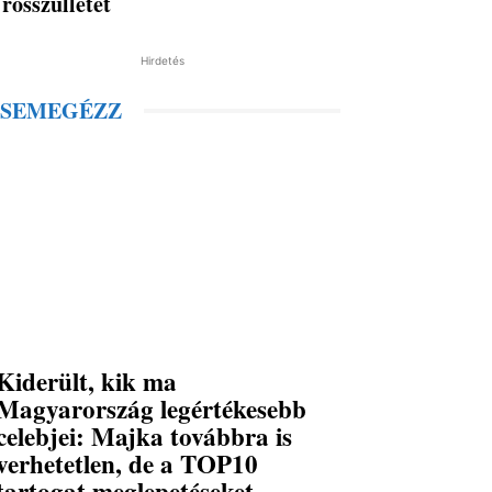
rosszullétet
Hirdetés
SEMEGÉZZ
Kiderült, kik ma
Magyarország legértékesebb
celebjei: Majka továbbra is
verhetetlen, de a TOP10
tartogat meglepetéseket