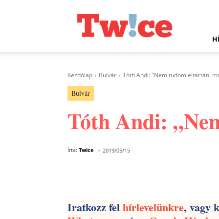
Twice.hu
H
Kezdőlap
Bulvár
Tóth Andi: "Nem tudom eltartani 
Bulvár
Tóth Andi: „Ne
-
Írta:
Twice
2019/05/15
Facebook
Megosztás
Iratkozz fel
hírlevelünkre
, vagy 