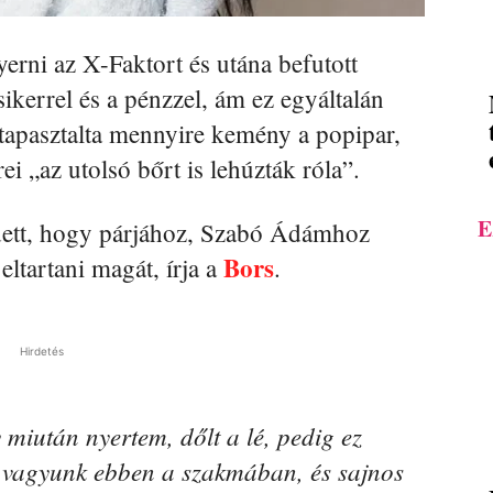
rni az X-Faktort és utána befutott
sikerrel és a pénzzel, ám ez egyáltalán
 tapasztalta mennyire kemény a popipar,
 „az utolsó bőrt is lehúzták róla”.
E
dett, hogy párjához, Szabó Ádámhoz
Bors
eltartani magát, írja a
.
Hirdetés
miután nyertem, dőlt a lé, pedig ez
 vagyunk ebben a szakmában, és sajnos