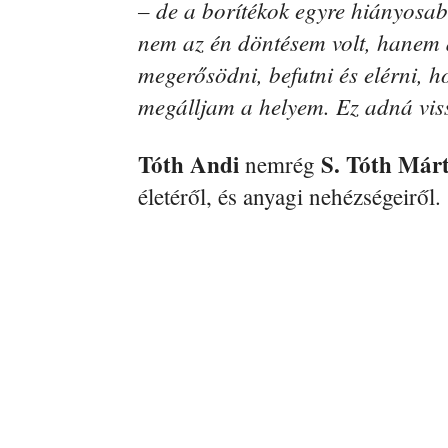
– de a borítékok egyre hiányosab
nem az én döntésem volt, hanem 
megerősödni, befutni és elérni, 
megálljam a he­lyem. Ez adná viss
Tóth Andi
S. Tóth Már
nemrég
életéről, és anyagi nehézségeiről.