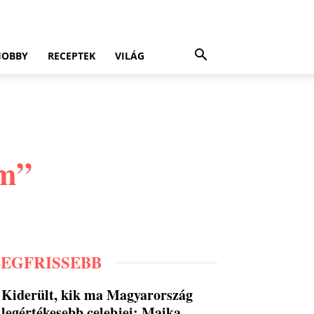
HOBBY
RECEPTEK
VILÁG
am”
LEGFRISSEBB
Kiderült, kik ma Magyarország
legértékesebb celebjei: Majka