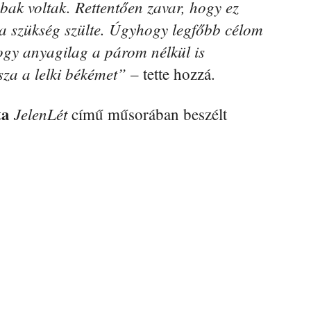
bak voltak. Rettentően zavar, hogy ez
a szükség szülte. Úgyhogy legfőbb célom
hogy anyagilag a párom nélkül is
za a lelki bé­kémet”
– tette hozzá.
ta
JelenLét
című műsorában beszélt