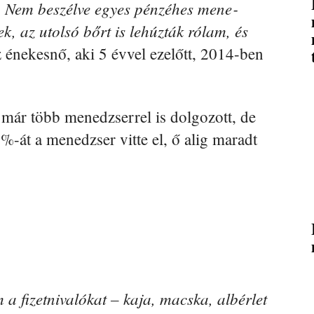
 Nem beszélve egyes pénzéhes mene­
k, az utolsó bőrt is lehúzták rólam, és
 énekesnő, aki 5 évvel ezelőtt, 2014-ben
 már több menedzserrel is dolgozott, de
%-át a menedzser vitte el, ő alig maradt
a fizetnivalókat – kaja, macska, al­bérlet