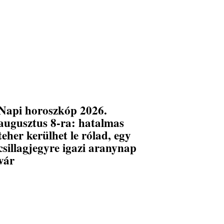
Napi horoszkóp 2026.
augusztus 8-ra: hatalmas
teher kerülhet le rólad, egy
csillagjegyre igazi aranynap
vár