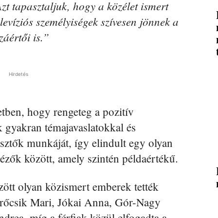
 Azt tapasztaljuk, hogy a közélet ismert
elevíziós személyiségek szívesen jönnek a
áértői is.”
Hirdetés
etben, hogy rengeteg a pozitív
ik gyakran témajavaslatokkal és
sztők munkáját, így elindult egy olyan
ézők között, amely szintén példaértékű.
ött olyan közismert emberek tették
Törőcsik Mari, Jókai Anna, Gór-Nagy
rea, míg a férfiak közül elfogadta a