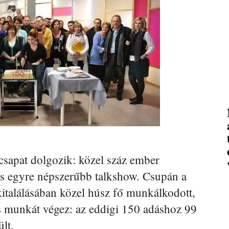
sapat dolgozik: közel száz ember
 is egyre népszerűbb talkshow. Csupán a
 kitalálásában közel húsz fő munkálkodott,
as munkát végez: az eddigi 150 adáshoz 99
ült.