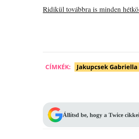
Ridikül továbbra is minden hétk
CÍMKÉK:
Jakupcsek Gabriella
Facebook
Megosztás
Állítsd be, hogy a Twice cikke