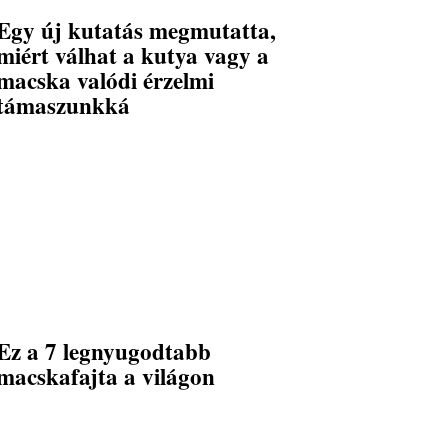
Egy új kutatás megmutatta,
miért válhat a kutya vagy a
macska valódi érzelmi
támaszunkká
Ez a 7 legnyugodtabb
macskafajta a világon