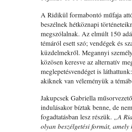
A Ridikül formabontó műfaja att
beszélnek hétköznapi történeteikr
megszólalnak. Az elmúlt 150 adá
témáról esett szó; vendégek és s
küzdelmekről. Megannyi személye
közösen keresve az alternatív m
meglepetésvendéget is láthattunk:
akiknek van véleményük a témába
Jakupcsek Gabriella műsorvezető 
indulásakor bíztak benne, de nem
„A Rid
fogadtatásban lesz részük.
olyan beszélgetési formát, amely 