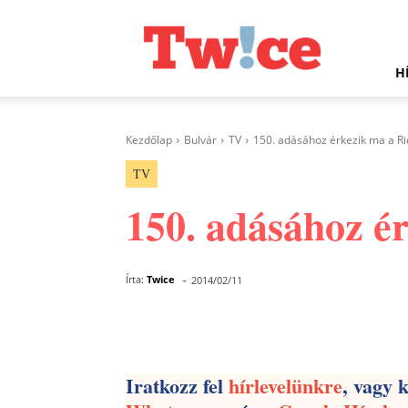
Twice.hu
H
Kezdőlap
Bulvár
TV
150. adásához érkezik ma a Ri
TV
150. adásához é
-
Írta:
Twice
2014/02/11
Facebook
Megosztás
Iratkozz fel
hírlevelünkre
, vagy 