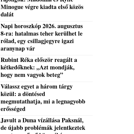
Minogue végre kiadta első közös
dalát
Napi horoszkóp 2026. augusztus
8-ra: hatalmas teher kerülhet le
rólad, egy csillagjegyre igazi
aranynap vár
Rubint Réka először reagált a
kétkedőknek: „Azt mondják,
hogy nem vagyok beteg”
Válassz egyet a három tárgy
közül: a döntésed
megmutathatja, mi a legnagyobb
erősséged
Javult a Duna vízállása Paksnál,
de újabb problémák jelentkeztek