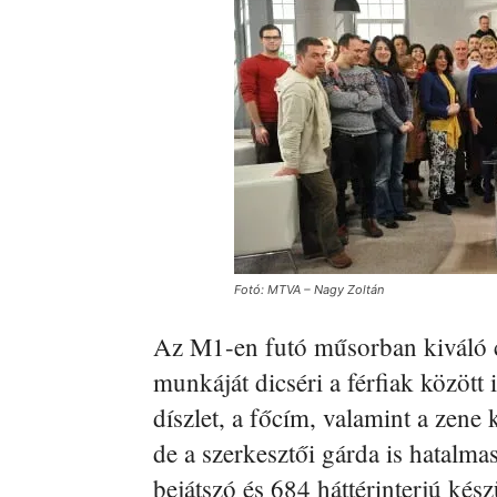
Fotó: MTVA – Nagy Zoltán
Az M1-en futó műsorban kiváló c
munkáját dicséri a férfiak között
díszlet, a főcím, valamint a zene
de a szerkesztői gárda is hatalm
bejátszó és 684 háttérinterjú kész