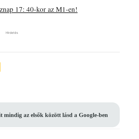
öznap 17: 40-kor az M1-en!
Hirdetés
Pinterest
WhatsApp
Email
it mindig az elsők között lásd a Google-ben