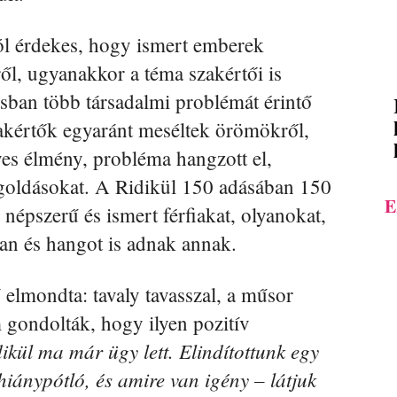
ól érdekes, hogy ismert emberek
ől, ugyanakkor a téma szakértői is
sban több társadalmi problémát érintő
zakértők egyaránt meséltek örömökről,
s élmény, probléma hangzott el,
egoldásokat. A Ridikül 150 adásában 150
E
 népszerű és ismert férfiakat, olyanokat,
n és hangot is adnak annak.
elmondta: tavaly tavasszal, a műsor
 gondolták, hogy ilyen pozitív
ikül ma már ügy lett. Elindítottunk egy
hiánypótló, és amire van igény – látjuk