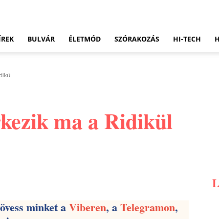
ÍREK
BULVÁR
ÉLETMÓD
SZÓRAKOZÁS
HI-TECH
dikül
rkezik ma a Ridikül
Pinterest
WhatsApp
Email
kövess minket a
Viberen
, a
Telegramon
,