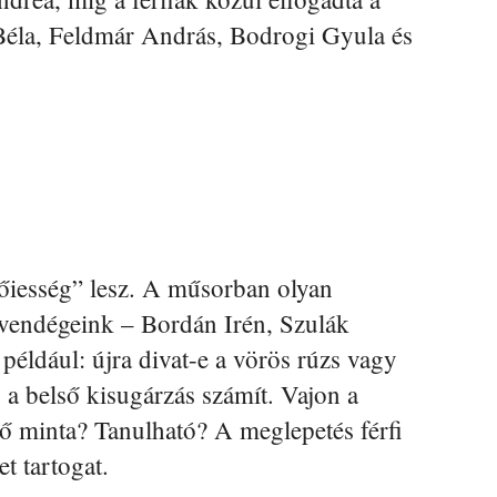
Béla, Feldmár András, Bodrogi Gyula és
nőiesség” lesz. A műsorban olyan
árvendégeink – Bordán Irén, Szulák
éldául: újra divat-e a vörös rúzs vagy
a belső kisugárzás számít. Vajon a
ő minta? Tanulható? A meglepetés férfi
t tartogat.