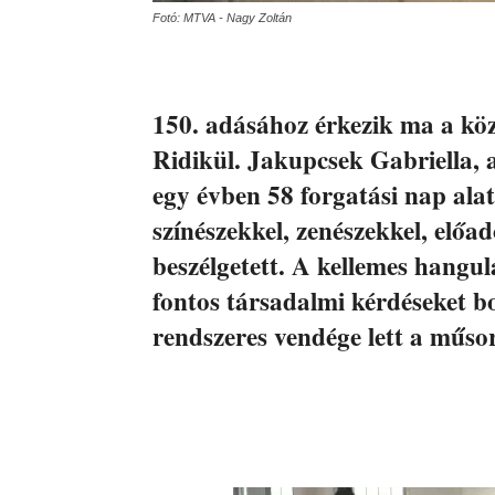
Fotó: MTVA - Nagy Zoltán
150. adásához érkezik ma a köz
Ridikül. Jakupcsek Gabriella, 
egy évben 58 forgatási nap ala
színészekkel, zenészekkel, előa
beszélgetett. A kellemes hangula
fontos társadalmi kérdéseket b
rendszeres vendége lett a műso