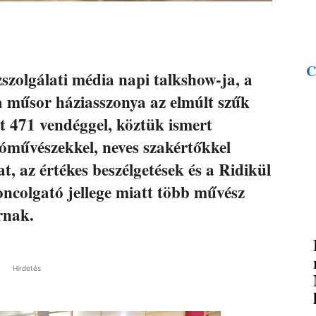
C
szolgálati média napi talkshow-ja, a
a műsor háziasszonya az elmúlt szűk
tt 471 vendéggel, köztük ismert
dóművészekkel, neves szakértőkkel
t, az értékes beszélgetések és a Ridikül
oncolgató jellege miatt több művész
rnak.
Hirdetés