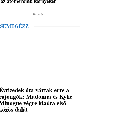
az atomerőmű környékén
Hirdetés
SEMEGÉZZ
Évtizedek óta vártak erre a
rajongók: Madonna és Kylie
Minogue végre kiadta első
közös dalát