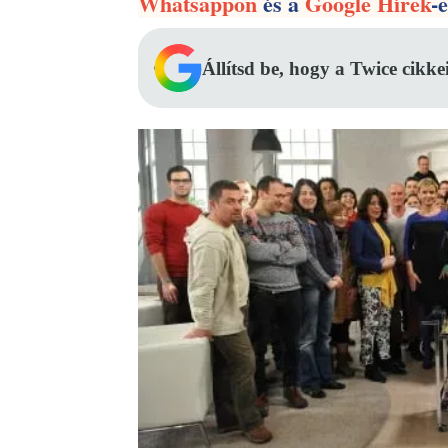
Whatsappon
és a
Google Hírek
-
Állítsd be, hogy a Twice cikke