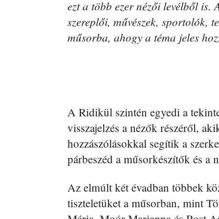
ezt a több ezer nézői levélből is.
szereplői, művészek, sportolók, t
műsorba, ahogy a téma jeles hozz
A Ridikül szintén egyedi a tekint
visszajelzés a nézők részéről, ak
hozzászólásokkal segítik a szerke
párbeszéd a műsorkészítők és a n
Az elmúlt két évadban többek köz
tiszteletüket a műsorban, mint 
Mária, Moór Marianna és Rost And