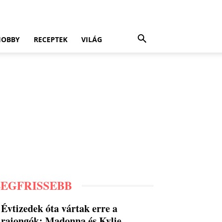
HOBBY
RECEPTEK
VILÁG
LEGFRISSEBB
Évtizedek óta vártak erre a
rajongók: Madonna és Kylie