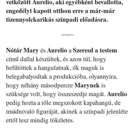
vetkőzött Aurelio, aki egyébként bevallotta,
engedélyt kapott otthon erre a már-már
tizennyolckarikás színpadi előadásra.
Hirdetés
Nótár Mary
Aurelio
Szeresd a testem
és
a
című dallal készültek, és azon túl, hogy
befűtöttek a hangulatnak, ők maguk is
belegabalyodtak a produkcióba, olyannyira,
Marynek
hogy néhány másodpercre
is
Aurelio
szüksége volt, hogy összeszedje magát.
pedig hozta a tőle megszokott kapahangú, de
imádnivaló figuráját, akinek a színpadi jelenléte
ettől lesz mindig tökéletes.