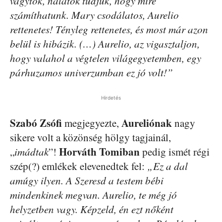
vagytok, nálatok tudjuk, hogy mire
számíthatunk. Mary csodálatos, Aurelio
rettenetes! Tényleg rettenetes, és most már azon
belül is hibázik. (…) Aurelio, az vigasztaljon,
hogy valahol a végtelen világegyetemben, egy
párhuzamos univerzumban ez jó volt!”
Hirdetés
Szabó Zsófi
Aureliónak
megjegyezte,
nagy
sikere volt a közönség hölgy tagjainál,
Horváth Tomiban
„
imádtak
”!
pedig ismét régi
szép(?) emlékek elevenedtek fel:
„Ez a dal
amúgy ilyen. A Szeresd a testem bébi
mindenkinek megvan. Aurelio, te még jó
helyzetben vagy. Képzeld, én ezt nőként