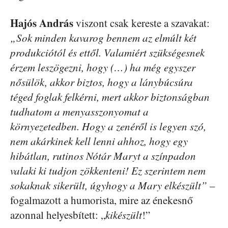
Hajós András
viszont csak kereste a szavakat:
„Sok minden kavarog bennem az elmúlt két
produkciótól és ettől. Valamiért szükségesnek
érzem leszögezni, hogy (…) ha még egyszer
nősülök, akkor biztos, hogy a lánybúcsúra
téged foglak felkérni, mert akkor biztonságban
tudhatom a menyasszonyomat a
környezetedben. Hogy a zenéről is legyen szó,
nem akárkinek kell lenni ahhoz, hogy egy
hibátlan, rutinos Nótár Maryt a színpadon
valaki ki tudjon zökkenteni! Ez szerintem nem
sokaknak sikerült, úgyhogy a Mary elkészült”
–
fogalmazott a humorista, mire az énekesnő
azonnal helyesbített: „
kikészült
!”