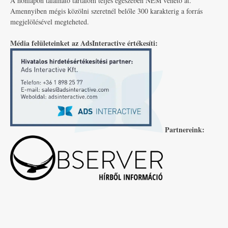
A honlapon található tartalom teljes egészében NEM vehető át.
Amennyiben mégis közölni szeretnél belőle 300 karakterig a forrás
megjelölésével megteheted.
Média felületeinket az AdsInteractive értékesíti:
Partnereink: