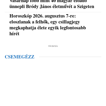
Vasárnap több mint 40 magyar előadó
ünnepli Bródy János életművét a Szigeten
Horoszkóp 2026. augusztus 7-re:
eloszlanak a felhők, egy csillagjegy
megkaphatja élete egyik legfontosabb
hírét
Hirdetés
CSEMEGÉZZ