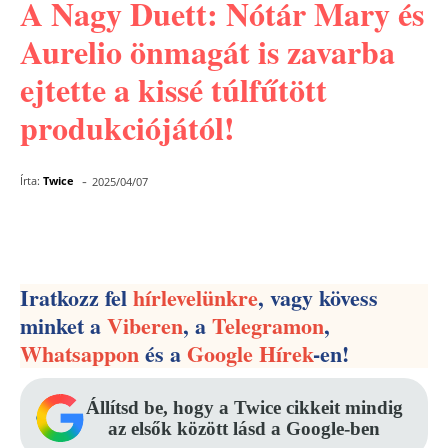
A Nagy Duett: Nótár Mary és
Aurelio önmagát is zavarba
ejtette a kissé túlfűtött
produkciójától!
-
Írta:
Twice
2025/04/07
Facebook
Pinterest
WhatsApp
Iratkozz fel
hírlevelünkre
, vagy kövess
minket a
Viberen
, a
Telegramon
,
Whatsappon
és a
Google Hírek
-en!
Állítsd be, hogy a Twice cikkeit mindig
az elsők között lásd a Google-ben