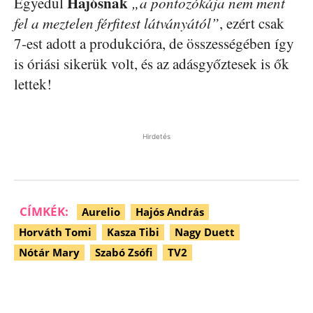
Hajósnak
Egyedül
„a pontozókája nem ment
fel a meztelen férfitest látványától”
, ezért csak
7-est adott a produkcióra, de összességében így
is óriási sikerük volt, és az adásgyőztesek is ők
lettek!
Hirdetés
CÍMKÉK:
Aurelio
Hajós András
Horváth Tomi
Kasza Tibi
Nagy Duett
Nótár Mary
Szabó Zsófi
TV2
Facebook
Pinterest
WhatsApp