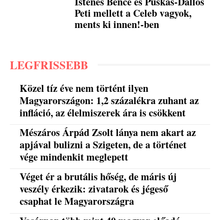
Istenes Bence és Puskás-Dallos
Peti mellett a Celeb vagyok,
ments ki innen!-ben
LEGFRISSEBB
Közel tíz éve nem történt ilyen
Magyarországon: 1,2 százalékra zuhant az
infláció, az élelmiszerek ára is csökkent
Mészáros Árpád Zsolt lánya nem akart az
apjával bulizni a Szigeten, de a történet
vége mindenkit meglepett
Véget ér a brutális hőség, de máris új
veszély érkezik: zivatarok és jégeső
csaphat le Magyarországra