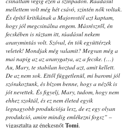
csináltam végig ezen a színpadon. Ráadásul
mellettem volt még hét csávó, szintén nők voltak.
És építő kritikának a Majorostól azt kaptam,
hogy jól megcsinálna engem. Másrészről, én
fecskében is ráztam itt, ráadásul nekem
aranymintás volt. Szóval, én tök együttérzek
veletek! Mondjak még valamit? Megvan még a
mai napig az az aranygatya, az a fecske. (…)
Au, Mary, te stabilan hoztad azt, amit kellett.
De az nem sok. Ettől függetlenül, mi baromi jól
szórakoztunk, és bízom benne, hogy a nézők is
jót nevettek. És figyelj, Mary, tudom, hogy nem
ehhez szoktál, és ez nem életed egyik
legnagyobb produkciója lesz, de ez egy olyan
produkció, amire mindig emlékezni fogsz”
–
Tomi
vigasztalta az énekesnőt
.