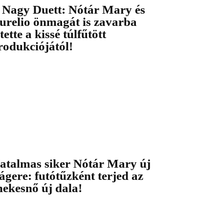
 Nagy Duett: Nótár Mary és
urelio önmagát is zavarba
tette a kissé túlfűtött
rodukciójától!
atalmas siker Nótár Mary új
lágere: futótűzként terjed az
nekesnő új dala!