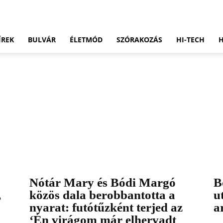
ÍREK
BULVÁR
ÉLETMÓD
SZÓRAKOZÁS
HI-TECH
Nótár Mary és Bódi Margó
B
,
közös dala berobbantotta a
u
nyarat: futótűzként terjed az
a
‘Én virágom már elhervadt