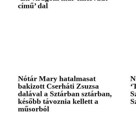
című’ dal
Nótár Mary hatalmasat
N
bakizott Cserháti Zsuzsa
‘
a
dalával a Sztárban sztárban,
S
később távoznia kellett a
S
műsorból