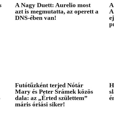
s
A Nagy Duett: Aurelio most
A
azt is megmutatta, az operett a
A
DNS-ében van!
ej
p
Futótűzként terjed Nótár
H
Mary és Peter Srámek közös
s
o
dala: az „Érted születtem”
é
máris óriási siker!