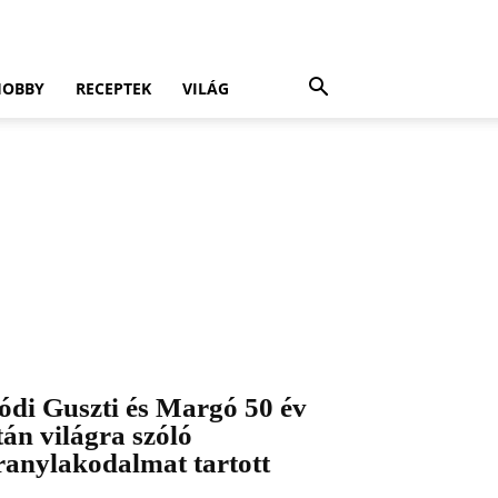
HOBBY
RECEPTEK
VILÁG
ódi Guszti és Margó 50 év
tán világra szóló
ranylakodalmat tartott