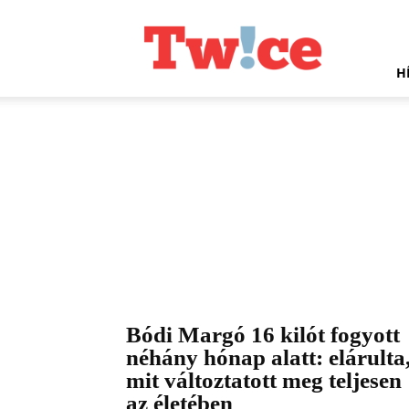
Twice.hu
H
Bódi Margó 16 kilót fogyott
néhány hónap alatt: elárulta
mit változtatott meg teljesen
az életében