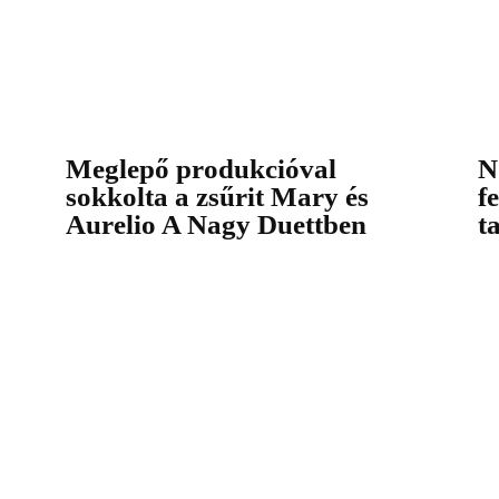
Meglepő produkcióval
N
sokkolta a zsűrit Mary és
f
Aurelio A Nagy Duettben
t