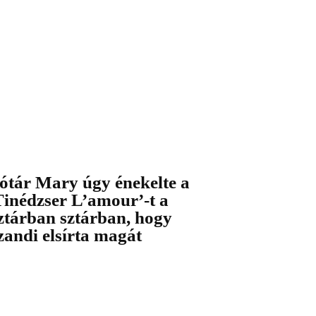
ótár Mary úgy énekelte a
Tinédzser L’amour’-t a
ztárban sztárban, hogy
zandi elsírta magát