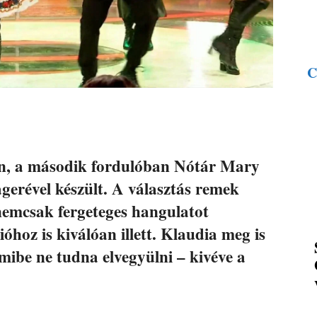
C
n, a második fordulóban Nótár Mary
ágerével készült. A választás remek
nemcsak fergeteges hangulatot
óhoz is kiválóan illett. Klaudia meg is
amibe ne tudna elvegyülni – kivéve a