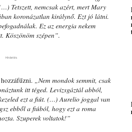
 (…) Tetszett, nemcsak azért, mert Mary
ában koronázatlan királynő. Ezt jó látni.
 befogadnálak. Ez az energia nekem
tt. Köszönöm szépen”.
Hirdetés
„Nem mondok semmit, csak
 hozzáfűzni.
áztunk itt téged. Levizsgáztál abból,
zeled ezt a fiút. (…) Aurelio joggal van
ragsz ebből a fiúból, hogy ezt a roma
 hozta. Szuperek voltatok!”