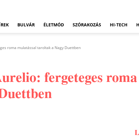
ÍREK
BULVÁR
ÉLETMÓD
SZÓRAKOZÁS
HI-TECH
eges roma mulatással taroltak a Nagy Duettben
urelio: fergeteges roma
 Duettben
Pinterest
WhatsApp
Email