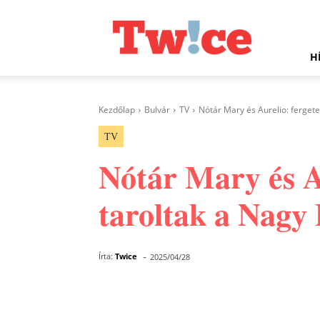
Twice.hu
H
Kezdőlap
Bulvár
TV
Nótár Mary és Aurelio: ferget
TV
Nótár Mary és A
taroltak a Nagy
-
Írta:
Twice
2025/04/28
Facebook
Megosztás