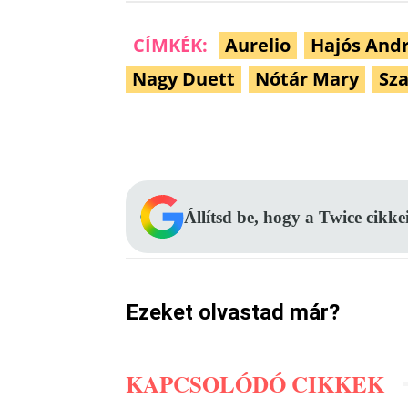
CÍMKÉK:
Aurelio
Hajós And
Nagy Duett
Nótár Mary
Sza
Facebook
Megosztás
Állítsd be, hogy a Twice cikke
Ezeket olvastad már?
KAPCSOLÓDÓ CIKKEK