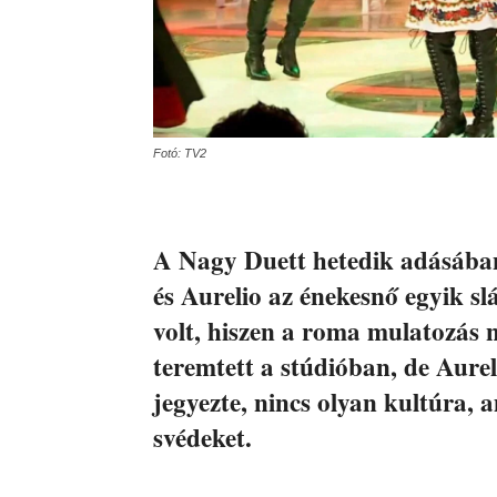
Fotó: TV2
A Nagy Duett hetedik adásába
és Aurelio az énekesnő egyik sl
volt, hiszen a roma mulatozás 
teremtett a stúdióban, de Aureli
jegyezte, nincs olyan kultúra, 
svédeket.