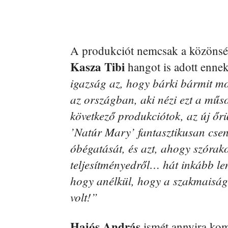
A produkciót nemcsak a közönség
Kasza Tibi
hangot is adott enne
igazság az, hogy bárki bármit m
az országban, aki nézi ezt a műsor
következő produkciótok, az új őrü
’Natúr Mary’ fantasztikusan cseng
óbégatását, és azt, ahogy szórako
teljesítményedről… hát inkább len
hogy anélkül, hogy a szakmaiság
volt!”
Hajós András
ismét annyira kom