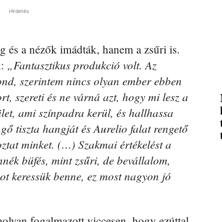
Hirdetés
 és a nézők imádták, hanem a zsűri is.
„Fantasztikus produkció volt. Az
k:
ond, szerintem nincs olyan ember ebben
t, szereti és ne várná azt, hogy mi lesz a
let, ami színpadra kerül, és hallhassa
ő tiszta hangját és Aurelio falat rengető
ztat minket. (…) Szakmai értékelést a
nék büfés, mint zsűri, de bevállalom,
ot keressük benne, ez most nagyon jó
olyan fogalmazott viccesen, hogy ezúttal