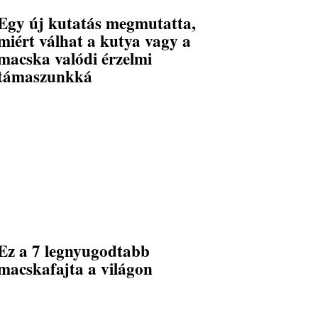
Egy új kutatás megmutatta,
miért válhat a kutya vagy a
macska valódi érzelmi
támaszunkká
Ez a 7 legnyugodtabb
macskafajta a világon