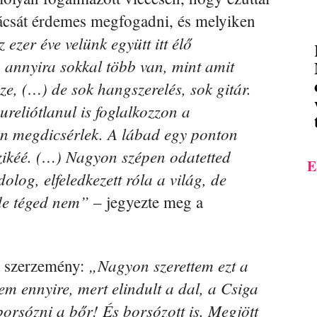
nácsát érdemes megfogadni, és melyiken
ezer éve velünk együtt itt élő
 annyira sokkal több van, mint amit
e, (…) de sok hangszerelés, sok gitár.
reliótlanul is foglalkozzon a
on megdicsérlek. A lábad egy ponton
zikéé. (…) Nagyon szépen odatetted
E
olog, elfeledkezett róla a világ, de
 de téged nem”
– jegyezte meg a
„Nagyon szerettem ezt a
a szerzemény:
tem ennyire, mert elindult a dal, a Csiga
borsózni a bőr! És borsózott is. Megjött