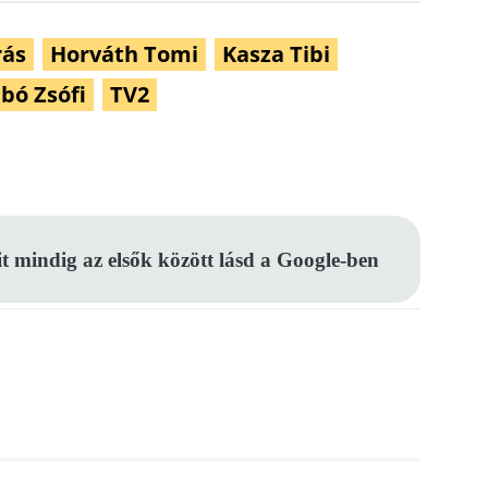
rás
Horváth Tomi
Kasza Tibi
bó Zsófi
TV2
Pinterest
WhatsApp
Email
it mindig az elsők között lásd a Google-ben