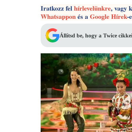
Iratkozz fel
hírlevelünkre
, vagy 
Whatsappon
és a
Google Hírek
-
Állítsd be, hogy a Twice cikke