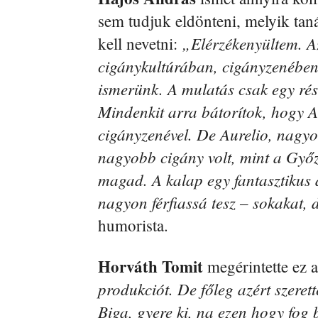
sem tudjuk eldönteni, melyik ta
„Elérzékenyültem. Az 
kell nevetni:
cigánykultúrában, cigányzenében
ismerünk. A mulatás csak egy rész
Mindenkit arra bátorítok, hogy Au
cigányzenével. De Aurelio, nagy
nagyobb cigány volt, mint a Győ
magad. A kalap egy fantasztikus d
nagyon férfiassá tesz – sokakat,
humorista.
Horváth Tomit
megérintette ez 
produkciót. De főleg azért szeret
Biga, gyere ki, na ezen hogy fog 