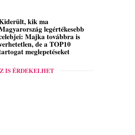
Kiderült, kik ma
Magyarország legértékesebb
celebjei: Majka továbbra is
verhetetlen, de a TOP10
tartogat meglepetéseket
Z IS ÉRDEKELHET