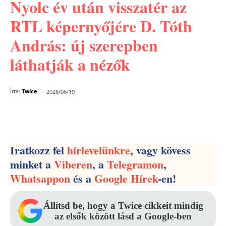
Nyolc év után visszatér az
RTL képernyőjére D. Tóth
András: új szerepben
láthatják a nézők
-
Írta:
Twice
2026/06/19
Facebook
Pinterest
WhatsApp
Iratkozz fel
hírlevelünkre
, vagy kövess
minket a
Viberen
, a
Telegramon
,
Whatsappon
és a
Google Hírek
-en!
Állítsd be, hogy a Twice cikkeit mindig
az elsők között lásd a Google-ben