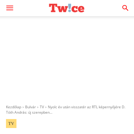
Kezdőlap
Bulvár
TV
Nyolc év után visszatér az RTL képernyőjére D.
Tóth András: új szerepben...
TV