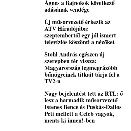
Ágnes a Bajnokok következő
adásának vendége
Új műsorvezető érkezik az
ATV Híradójába:
szeptembertől egy jól ismert
televíziós köszönti a nézőket
Stohl András egészen új
szerepben tér vissza:
Magyarország legmegrázóbb
bűnügyeinek titkait tárja fel a
TV2-n
Nagy bejelentést tett az RTL: ő
lesz a harmadik műsorvezető
Istenes Bence és Puskás-Dallos
Peti mellett a Celeb vagyok,
ments ki innen!-ben