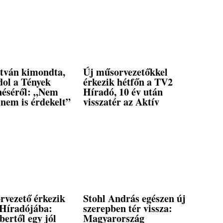
stván kimondta,
Új műsorvezetőkkel
dol a Tények
érkezik hétfőn a TV2
éséről: „Nem
Híradó, 10 év után
nem is érdekelt”
visszatér az Aktív
rvezető érkezik
Stohl András egészen új
Híradójába:
szerepben tér vissza:
ertől egy jól
Magyarország