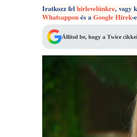
Iratkozz fel
hírlevelünkre
, vagy 
Whatsappon
és a
Google Hírek
-
Állítsd be, hogy a Twice cikke