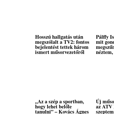
Hosszú hallgatás után
Pálffy I
megszólalt a TV2: fontos
mit gon
bejelentést tettek három
megszűn
ismert műsorvezetőről
néztem, 
„Az a szép a sportban,
Új műso
hogy lehet belőle
az ATV 
tanulni” – Kovács Ágnes
szeptemb