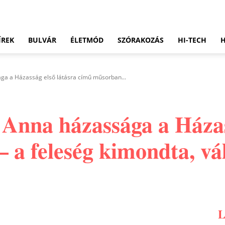
ÍREK
BULVÁR
ÉLETMÓD
SZÓRAKOZÁS
HI-TECH
ága a Házasság első látásra című műsorban...
s Anna házassága a Házas
 a feleség kimondta, vá
Pinterest
WhatsApp
Email