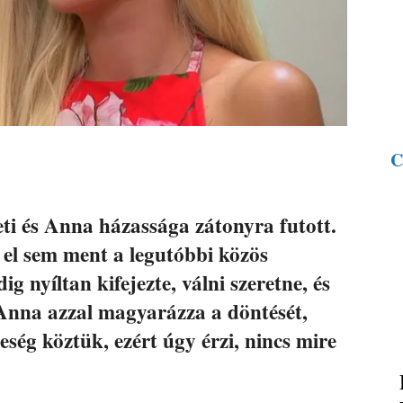
C
eti és Anna házassága zátonyra futott.
 el sem ment a legutóbbi közös
g nyíltan kifejezte, válni szeretne, és
. Anna azzal magyarázza a döntését,
eség köztük, ezért úgy érzi, nincs mire