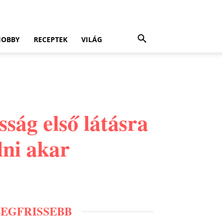
HOBBY
RECEPTEK
VILÁG
ság első látásra
lni akar
LEGFRISSEBB