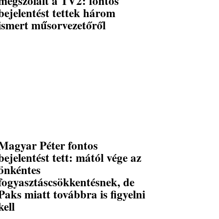
megszólalt a TV2: fontos
bejelentést tettek három
ismert műsorvezetőről
Magyar Péter fontos
bejelentést tett: mától vége az
önkéntes
fogyasztáscsökkentésnek, de
Paks miatt továbbra is figyelni
kell