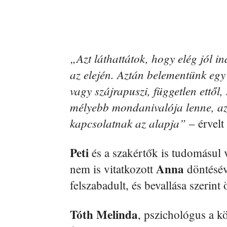
„Azt láthattátok, hogy elég jól in
az elején. Aztán belementünk eg
vagy szájrapuszi, független ettől
mélyebb mondanivalója lenne, az 
kapcsolatnak az alapja”
– érvelt
Peti
és a szakértők is tudomásul ve
Anna
nem is vitatkozott
döntésév
felszabadult, és bevallása szerin
Tóth Melinda
, pszichológus a k