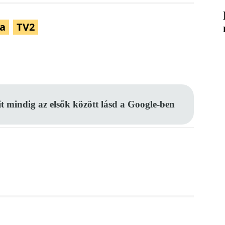
ra
TV2
Pinterest
WhatsApp
Email
it mindig az elsők között lásd a Google-ben