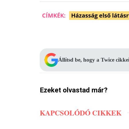
CÍMKÉK:
Házasság első látás
Facebook
Megosztás
Állítsd be, hogy a Twice cikke
Ezeket olvastad már?
KAPCSOLÓDÓ CIKKEK