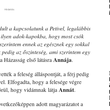
Hirdetés
dult a kapcsolatunk a Petivel, legalábbis
y ilyen adok-kapokba, hogy most csók
, szerintem ennek az egésznek egy sokkal
pedig az őszinteség, ami szerintem egy
Annája
 a Házasság első látásra
.
tték a feleség álláspontját, a férj pedig
el. Elfogadta, hogy a felesége végre
Annát
t örül, hogy vidámnak látja
.
övetkezőképpen adott magyarázatot a