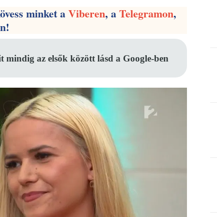
kövess minket a
Viberen
, a
Telegramon
,
en!
it mindig az elsők között lásd a Google-ben