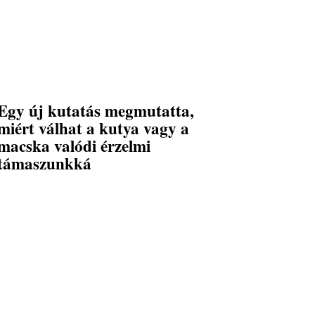
Egy új kutatás megmutatta,
miért válhat a kutya vagy a
macska valódi érzelmi
támaszunkká