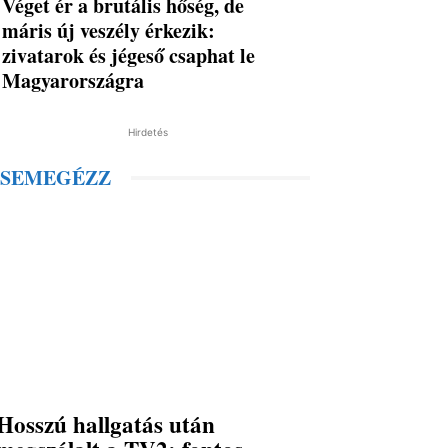
Véget ér a brutális hőség, de
máris új veszély érkezik:
zivatarok és jégeső csaphat le
Magyarországra
Hirdetés
SEMEGÉZZ
Hosszú hallgatás után