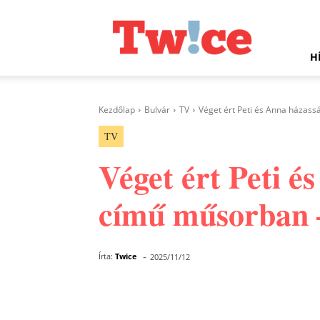
Twice.hu
H
Kezdőlap
Bulvár
TV
Véget ért Peti és Anna házass
TV
Véget ért Peti é
című műsorban –
-
Írta:
Twice
2025/11/12
Facebook
Megosztás