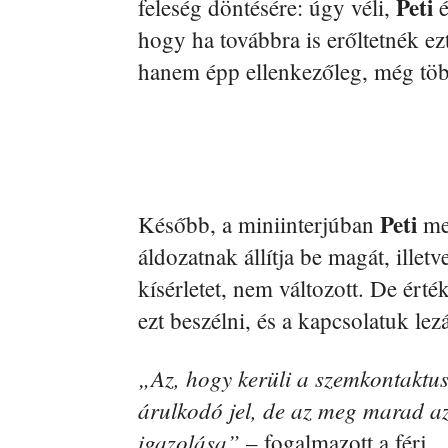
Peti
feleség döntésére: úgy véli,
hogy ha továbbra is erőltetnék ez
hanem épp ellenkezőleg, még több 
Peti
Később, a miniinterjúban
meg
áldozatnak állítja be magát, ille
kísérletet, nem változott. De érté
ezt beszélni, és a kapcsolatuk lez
„Az, hogy kerüli a szemkontaktus
árulkodó jel, de az meg marad a
igazolása”
– fogalmazott a férj.