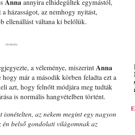
Anna
és
annyira elhidegültek egymástól,
t a házasságot, az nemhogy nyitást,
ellenállást váltana ki belőlük.
Hirdetés
Anna
jegyezte, a véleménye, miszerint
tve hogy már a második körben feladta ezt a
keli azt, hogy felnőtt módjára meg tudták
árása is normális hangvételben történt.
E
t ismételten, az nekem megint egy nagyon
z én belső gondolati világomnak az