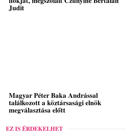
fiókját, megszólalt Czunyiné Bertalan
Judit
Magyar Péter Baka Andrással
találkozott a köztársasági elnök
megválasztása előtt
EZ IS ÉRDEKELHET