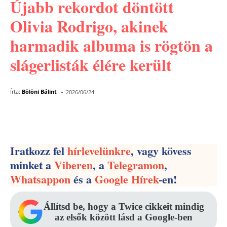
Újabb rekordot döntött
Olivia Rodrigo, akinek
harmadik albuma is rögtön a
slágerlisták élére került
-
Írta:
Bölöni Bálint
2026/06/24
Facebook
Pinterest
WhatsApp
Iratkozz fel
hírlevelünkre
, vagy kövess
minket a
Viberen
, a
Telegramon
,
Whatsappon
és a
Google Hírek
-en!
Állítsd be, hogy a Twice cikkeit mindig
az elsők között lásd a Google-ben