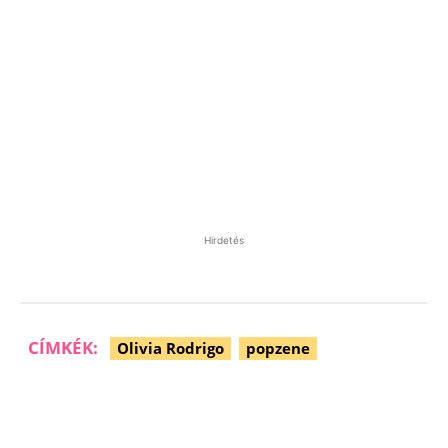
Hirdetés
CÍMKÉK:
Olivia Rodrigo
popzene
Facebook
Pinterest
WhatsApp