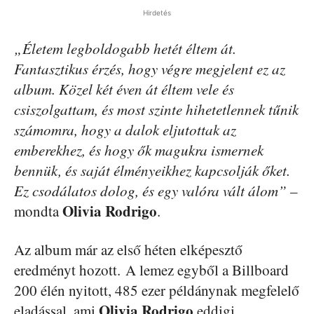
Hirdetés
„Életem legboldogabb hetét éltem át.
Fantasztikus érzés, hogy végre megjelent ez az
album. Közel két éven át éltem vele és
csiszolgattam, és most szinte hihetetlennek tűnik
számomra, hogy a dalok eljutottak az
emberekhez, és hogy ők magukra ismernek
bennük, és saját élményeikhez kapcsolják őket.
Ez csodálatos dolog, és egy valóra vált álom”
–
Olivia Rodrigo
mondta
.
Az album már az első héten elképesztő
eredményt hozott. A lemez egyből a Billboard
200 élén nyitott, 485 ezer példánynak megfelelő
Olivia Rodrigo
eladással, ami
eddigi