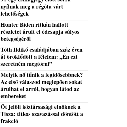
nyílnak meg a régóta várt
lehetőségek
Hunter Biden ritkán hallott
részletet árult el édesapja súlyos
betegségéről
Tóth Ildikó családjában száz éven
át öröklődött a félelem: „Én ezt
szeretném megtörni”
Melyik nő tűnik a legidősebbnek?
Az első válaszod meglepően sokat
árulhat el arról, hogyan látod az
embereket
Őt jelöli köztársasági elnöknek a
Tisza: titkos szavazással döntött a
frakció