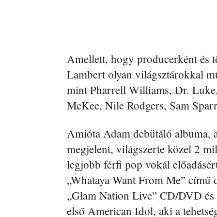
Amellett, hogy producerként és t
Lambert olyan világsztárokkal mű
mint Pharrell Williams, Dr. Luk
McKee, Nile Rodgers, Sam Sparr
Amióta Adam debütáló albuma, a
megjelent, világszerte közel 2 mil
legjobb férfi pop vokál előadásé
„Whataya Want From Me” című dal
„Glam Nation Live” CD/DVD és „
első American Idol, aki a tehets