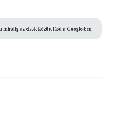
Pinterest
WhatsApp
Email
it mindig az elsők között lásd a Google-ben