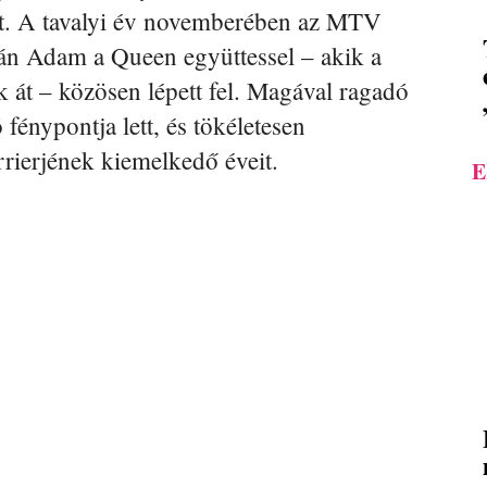
ot. A tavalyi év novemberében az MTV
n Adam a Queen együttessel – akik a
k át – közösen lépett fel. Magával ragadó
énypontja lett, és tökéletesen
ierjének kiemelkedő éveit.
E