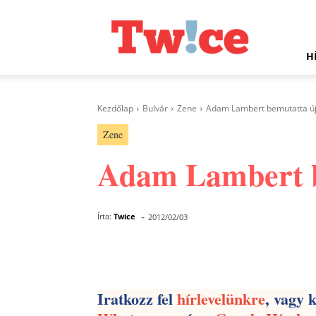
Twice.hu
H
Kezdőlap
Bulvár
Zene
Adam Lambert bemutatta új 
Zene
Adam Lambert be
-
Írta:
Twice
2012/02/03
Facebook
Megosztás
Iratkozz fel
hírlevelünkre
, vagy 