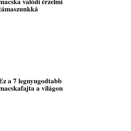
macska valódi érzelmi
támaszunkká
Ez a 7 legnyugodtabb
macskafajta a világon