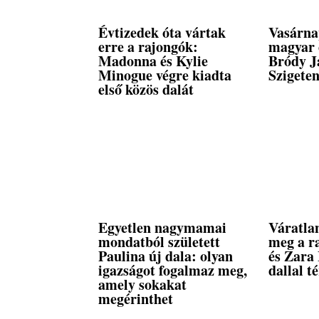
Évtizedek óta vártak
Vasárna
erre a rajongók:
magyar 
Madonna és Kylie
Bródy J
Minogue végre kiadta
Szigete
első közös dalát
Egyetlen nagymamai
Váratlan
mondatból született
meg a r
Paulina új dala: olyan
és Zara 
igazságot fogalmaz meg,
dallal té
amely sokakat
megérinthet