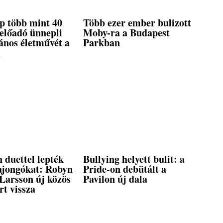
p több mint 40
Több ezer ember bulizott
előadó ünnepli
Moby-ra a Budapest
ános életművét a
Parkban
n
 duettel lepték
Bullying helyett bulit: a
ajongókat: Robyn
Pride-on debütált a
Larsson új közös
Pavilon új dala
rt vissza