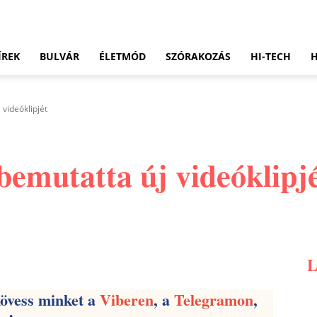
ÍREK
BULVÁR
ÉLETMÓD
SZÓRAKOZÁS
HI-TECH
videóklipjét
mutatta új videóklipj
Pinterest
WhatsApp
Email
kövess minket a
Viberen
, a
Telegramon
,