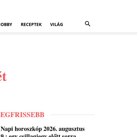
HOBBY
RECEPTEK
VILÁG
ét
LEGFRISSEBB
Napi horoszkóp 2026. augusztus
9.: egy csillagjegy előtt sorra