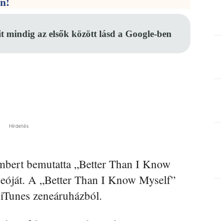
en!
it mindig az elsők között lásd a Google-ben
Hirdetés
mbert bemutatta „Better Than I Know
deóját. A „Better Than I Know Myself”
 iTunes zeneáruházból.