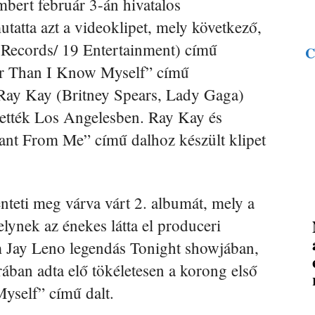
bert február 3-án hivatalos
tta azt a videoklipet, mely következő,
Records/ 19 Entertainment) című
C
er Than I Know Myself” című
 Ray Kay (Britney Spears, Lady Gaga)
ítették Los Angelesben. Ray Kay és
nt From Me” című dalhoz készült klipet
nteti meg várva várt 2. albumát, mely a
lynek az énekes látta el produceri
m Jay Leno legendás Tonight showjában,
ban adta elő tökéletesen a korong első
Myself” című dalt.