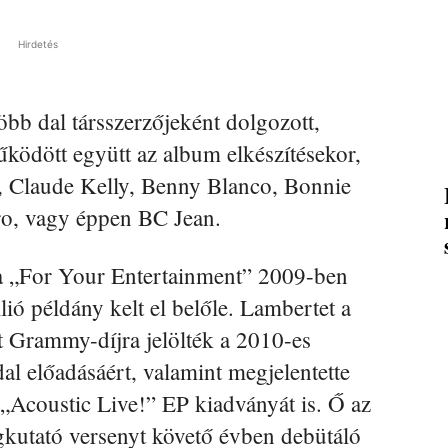
Hirdetés
öbb dal társszerzőjeként dolgozott,
ködött együtt az album elkészítésekor,
e, Claude Kelly, Benny Blanco, Bonnie
o, vagy éppen BC Jean.
 „For Your Entertainment” 2009-ben
lió példány kelt el belőle. Lambertet a
rt Grammy-díjra jelölték a 2010-es
 előadásáért, valamint megjelentette
Acoustic Live!” EP kiadványát is. Ő az
égkutató versenyt követő évben debütáló