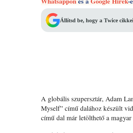
Whatsappon
és a
Google Hírek
-
Állítsd be, hogy a Twice cikke
A globális szupersztár, Adam La
Myself” című dalához készült vi
című dal már letölthető a magyar