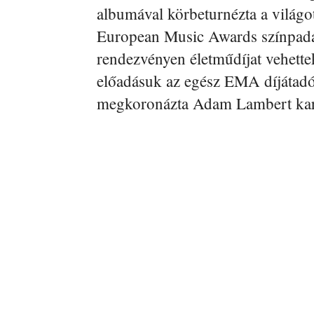
albumával körbeturnézta a világ
European Music Awards színpadá
rendezvényen életműdíjat vehette
előadásuk az egész EMA díjátadó f
megkoronázta Adam Lambert karr