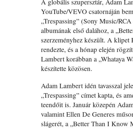
A globális szupersztár, Adam Lam
YouTube/VEVO csatornáján bemuta
„Trespassing” (Sony Music/RCA 
albumának első dalához, a „Bett
szerzeményhez készült. A klipet
rendezte, és a hónap elején rögz
Lambert korábban a „Whataya Wa
készítette közösen.
Adam Lambert idén tavasszal jele
„Trespassing” címet kapta, és ame
teendőit is. Január közepén Ada
valamint Ellen De Generes műsorá
slágerét, a „Better Than I Know 