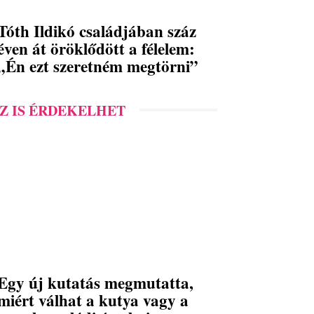
Tóth Ildikó családjában száz
éven át öröklődött a félelem:
„Én ezt szeretném megtörni”
Z IS ÉRDEKELHET
Egy új kutatás megmutatta,
miért válhat a kutya vagy a