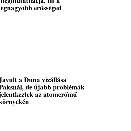
megmutathatja, mi a
legnagyobb erősséged
Javult a Duna vízállása
Paksnál, de újabb problémák
jelentkeztek az atomerőmű
környékén