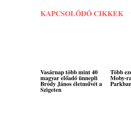
KAPCSOLÓDÓ CIKKEK
Vasárnap több mint 40
Több ez
magyar előadó ünnepli
Moby-ra
Bródy János életművét a
Parkba
Szigeten