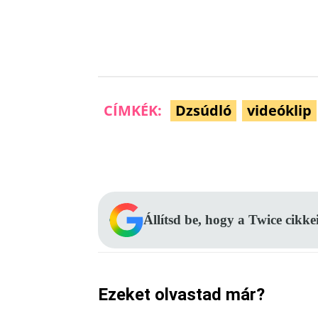
CÍMKÉK:
Dzsúdló
videóklip
Facebook
Megosztás
Állítsd be, hogy a Twice cikke
Ezeket olvastad már?