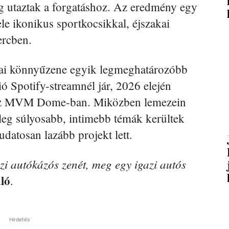
ig utaztak a forgatáshoz. Az eredmény egy
tele ikonikus sportkocsikkal, éjszakai
ercben.
zai könnyűzene egyik legmeghatározóbb
ió Spotify-streamnél jár, 2026 elején
tt az MVM Dome-ban. Miközben lemezein
ileg súlyosabb, intimebb témák kerültek
datosan lazább projekt lett.
zi autókázós zenét, meg egy igazi autós
ló
.
Hirdetés