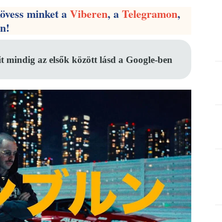
kövess minket a
Viberen
, a
Telegramon
,
en!
it mindig az elsők között lásd a Google-ben