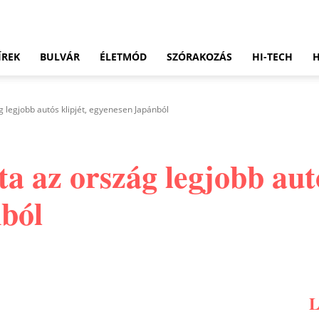
ÍREK
BULVÁR
ÉLETMÓD
SZÓRAKOZÁS
HI-TECH
 legjobb autós klipjét, egyenesen Japánból
 az ország legjobb autó
ból
Pinterest
WhatsApp
Email