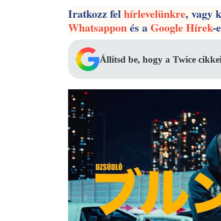
Iratkozz fel
hírlevelünkre
, vagy 
Whatsappon
és a
Google Hírek
-
Állítsd be, hogy a Twice cikke