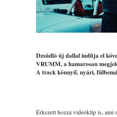
Dzsúdló új dallal indítja el kö
VRUMM, a hamarosan megjelenő
A track könnyű, nyári, fülbemá
Érkezett hozzá videóklip is, ami