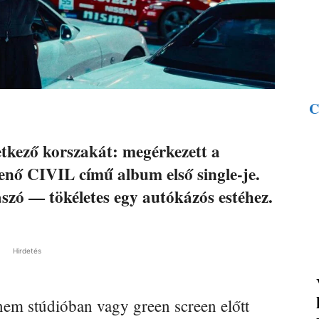
C
vetkező korszakát: megérkezett a
 CIVIL című album első single-je.
szó — tökéletes egy autókázós estéhez.
Hirdetés
 nem stúdióban vagy green screen előtt