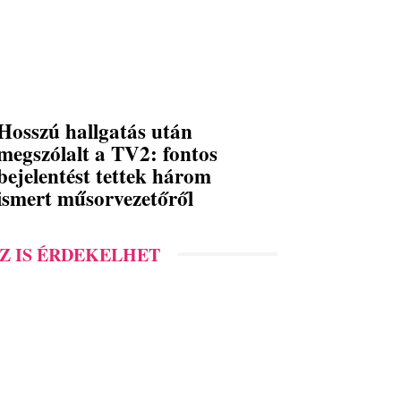
Hosszú hallgatás után
megszólalt a TV2: fontos
bejelentést tettek három
ismert műsorvezetőről
Z IS ÉRDEKELHET