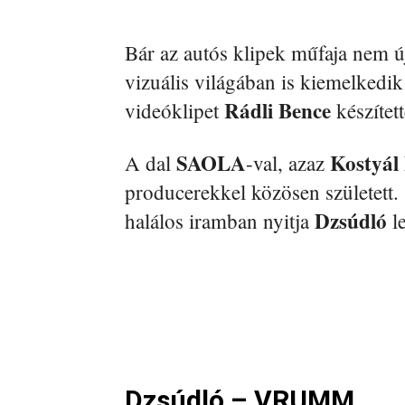
Bár az autós klipek műfaja nem ú
vizuális világában is kiemelkedik
Rádli Bence
videóklipet
készített
SAOLA
Kostyál
A dal
-val, azaz
producerekkel közösen született.
Dzsúdló
halálos iramban nyitja
le
Dzsúdló – VRUMM