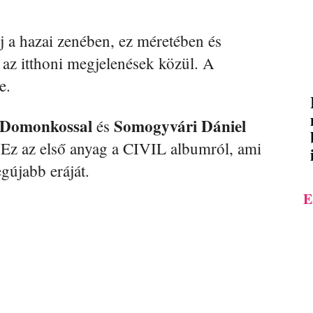
j a hazai zenében, ez méretében és
 az itthoni megjelenések közül. A
e.
 Domonkossal
Somogyvári Dániel
és
 Ez az első anyag a CIVIL albumról, ami
gújabb eráját.
E