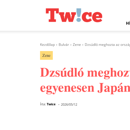
Twice.hu
H
Kezdőlap
Bulvár
Zene
Dzsúdló meghozta az ország
Zene
Dzsúdló meghozta
egyenesen Japán
-
Írta:
Twice
2026/05/12
Facebook
Megosztás