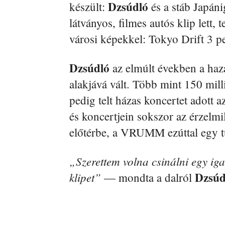
Dzsúdló
készült:
és a stáb Japán
látványos, filmes autós klip lett, 
városi képekkel: Tokyo Drift 3 p
Dzsúdló
az elmúlt években a ha
alakjává vált. Több mint 150 mill
pedig telt házas koncertet ado
és koncertjein sokszor az érzelm
előtérbe, a VRUMM ezúttal egy tu
„Szerettem volna csinálni egy iga
Dzsúd
klipet”
— mondta a dalról