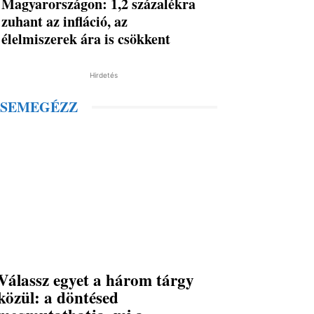
Magyarországon: 1,2 százalékra
zuhant az infláció, az
élelmiszerek ára is csökkent
Hirdetés
SEMEGÉZZ
Válassz egyet a három tárgy
közül: a döntésed