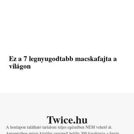
Ez a 7 legnyugodtabb macskafajta a
világon
Twice.hu
A honlapon található tartalom teljes egészében NEM vehető át.
Amennyiben mégis közölni szeretnél belőle 300 karakterig a forrás