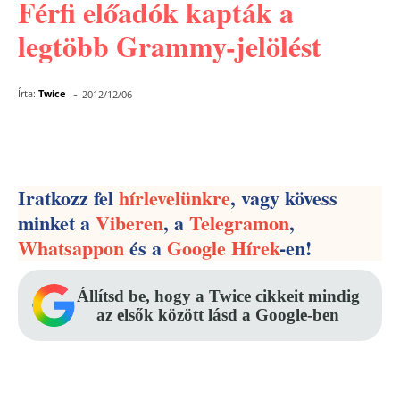
Férfi előadók kapták a
legtöbb Grammy-jelölést
-
Írta:
Twice
2012/12/06
Facebook
Pinterest
WhatsApp
Iratkozz fel
hírlevelünkre
, vagy kövess
minket a
Viberen
, a
Telegramon
,
Whatsappon
és a
Google Hírek
-en!
Állítsd be, hogy a Twice cikkeit mindig
az elsők között lásd a Google-ben