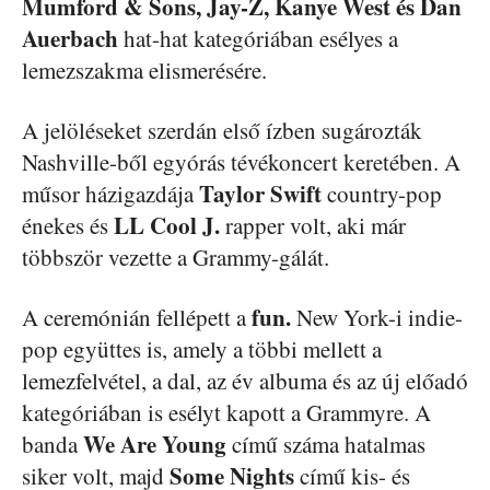
Mumford & Sons, Jay-Z, Kanye West és Dan
Auerbach
hat-hat kategóriában esélyes a
lemezszakma elismerésére.
A jelöléseket szerdán első ízben sugározták
Nashville-ből egyórás tévékoncert keretében. A
Taylor Swift
műsor házigazdája
country-pop
LL Cool J.
énekes és
rapper volt, aki már
többször vezette a Grammy-gálát.
fun.
A ceremónián fellépett a
New York-i indie-
pop együttes is, amely a többi mellett a
lemezfelvétel, a dal, az év albuma és az új előadó
kategóriában is esélyt kapott a Grammyre. A
We Are Young
banda
című száma hatalmas
Some Nights
siker volt, majd
című kis- és