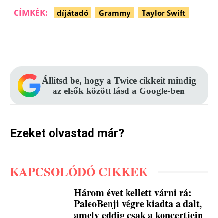
CÍMKÉK:
díjátadó
Grammy
Taylor Swift
Facebook
Pinterest
WhatsApp
Állítsd be, hogy a Twice cikkeit mindig
az elsők között lásd a Google-ben
Ezeket olvastad már?
KAPCSOLÓDÓ CIKKEK
Három évet kellett várni rá:
PaleoBenji végre kiadta a dalt,
amely eddig csak a koncertjein