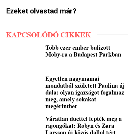
Ezeket olvastad már?
KAPCSOLÓDÓ CIKKEK
Több ezer ember bulizott
Moby-ra a Budapest Parkban
Egyetlen nagymamai
mondatból született Paulina új
dala: olyan igazságot fogalmaz
meg, amely sokakat
megérinthet
Váratlan duettel lepték meg a
rajongókat: Robyn és Zara
Larsson új közös dallal tért