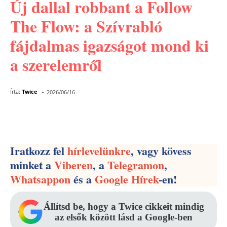
Új dallal robbant a Follow
The Flow: a Szívrabló
fájdalmas igazságot mond ki
a szerelemről
-
Írta:
Twice
2026/06/16
Facebook
Pinterest
WhatsApp
Iratkozz fel
hírlevelünkre
, vagy kövess
minket a
Viberen
, a
Telegramon
,
Whatsappon
és a
Google Hírek
-en!
Állítsd be, hogy a Twice cikkeit mindig
az elsők között lásd a Google-ben