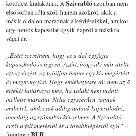
Szívrabló
kötődést kialakítani. A
azonban nem
elsősorban róla szól, hanem azokról, akik a
másik oldalon maradnak a kérdéseikkel, amikor
egy fontos kapcsolat egyik napról a másikra
véget ér.
„Ezért szeretném, hogy ez a dal egyfajta
kapaszkodó is legyen. Azért, hogy aki már átélte
ezt az érzést, az találjon benne egy kis megértést
és megnyugvást. Hogy emlékeztesse rá: nem az ő
értékét határozza meg, ha valaki nem tudott
mellette maradni. Néha egyszerűen vannak
emberek, akik csak addig tudnak kapcsolódni,
ameddig az számukra kényelmes. A Szívrabló
erről a felismerésről és a továbblépésről szól”
–
BLR
fogalmaz
.