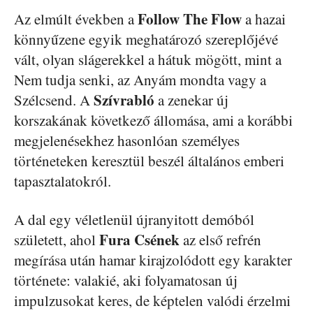
Follow The Flow
Az elmúlt években a
a hazai
könnyűzene egyik meghatározó szereplőjévé
vált, olyan slágerekkel a hátuk mögött, mint a
Nem tudja senki, az Anyám mondta vagy a
Szívrabló
Szélcsend. A
a zenekar új
korszakának következő állomása, ami a korábbi
megjelenésekhez hasonlóan személyes
történeteken keresztül beszél általános emberi
tapasztalatokról.
A dal egy véletlenül újranyitott demóból
Fura Csének
született, ahol
az első refrén
megírása után hamar kirajzolódott egy karakter
története: valakié, aki folyamatosan új
impulzusokat keres, de képtelen valódi érzelmi