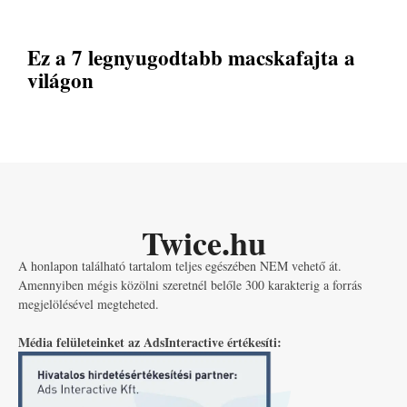
Ez a 7 legnyugodtabb macskafajta a
világon
Twice.hu
A honlapon található tartalom teljes egészében NEM vehető át.
Amennyiben mégis közölni szeretnél belőle 300 karakterig a forrás
megjelölésével megteheted.
Média felületeinket az AdsInteractive értékesíti: