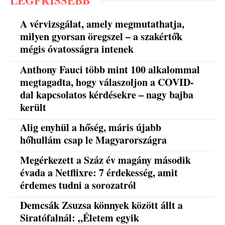
LEGFRISSEBB
A vérvizsgálat, amely megmutathatja,
milyen gyorsan öregszel – a szakértők
mégis óvatosságra intenek
Anthony Fauci több mint 100 alkalommal
megtagadta, hogy válaszoljon a COVID-
dal kapcsolatos kérdésekre – nagy bajba
került
Alig enyhül a hőség, máris újabb
hőhullám csap le Magyarországra
Megérkezett a Száz év magány második
évada a Netflixre: 7 érdekesség, amit
érdemes tudni a sorozatról
Demcsák Zsuzsa könnyek között állt a
Siratófalnál: „Életem egyik