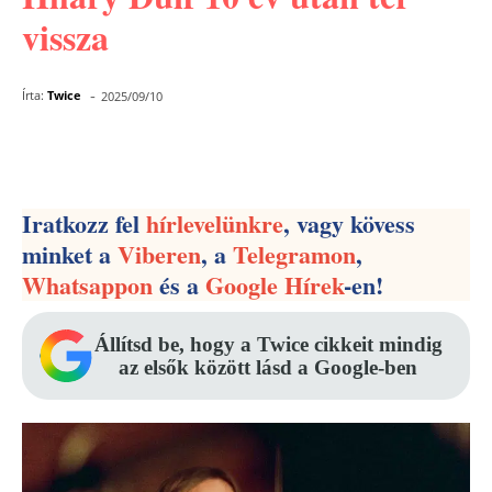
vissza
-
Írta:
Twice
2025/09/10
Facebook
Pinterest
WhatsApp
Iratkozz fel
hírlevelünkre
, vagy kövess
minket a
Viberen
, a
Telegramon
,
Whatsappon
és a
Google Hírek
-en!
Állítsd be, hogy a Twice cikkeit mindig
az elsők között lásd a Google-ben