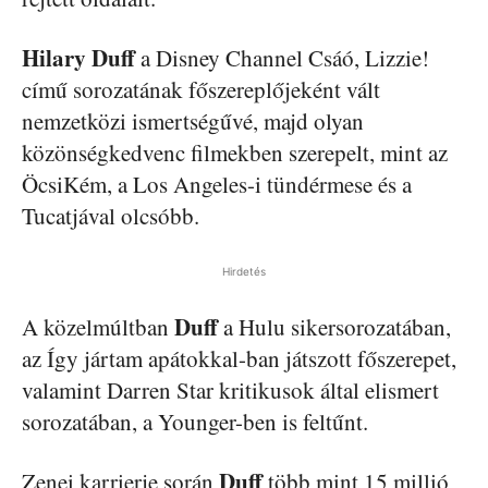
Hilary Duff
a Disney Channel Csáó, Lizzie!
című sorozatának főszereplőjeként vált
nemzetközi ismertségűvé, majd olyan
közönségkedvenc filmekben szerepelt, mint az
ÖcsiKém, a Los Angeles-i tündérmese és a
Tucatjával olcsóbb.
Hirdetés
Duff
A közelmúltban
a Hulu sikersorozatában,
az Így jártam apátokkal-ban játszott főszerepet,
valamint Darren Star kritikusok által elismert
sorozatában, a Younger-ben is feltűnt.
Duff
Zenei karrierje során
több mint 15 millió