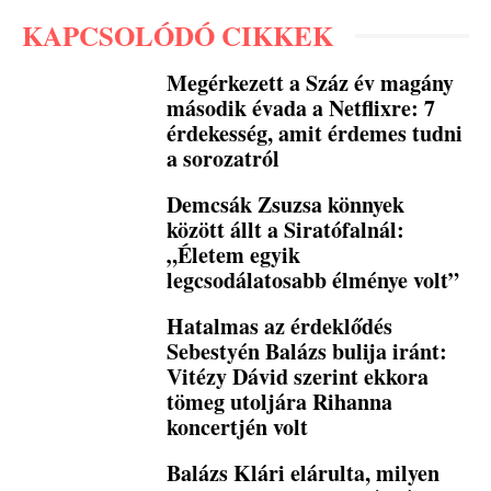
KAPCSOLÓDÓ CIKKEK
Megérkezett a Száz év magány
második évada a Netflixre: 7
érdekesség, amit érdemes tudni
a sorozatról
Demcsák Zsuzsa könnyek
között állt a Siratófalnál:
„Életem egyik
legcsodálatosabb élménye volt”
Hatalmas az érdeklődés
Sebestyén Balázs bulija iránt:
Vitézy Dávid szerint ekkora
tömeg utoljára Rihanna
koncertjén volt
Balázs Klári elárulta, milyen