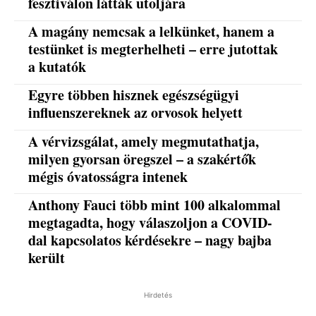
fesztiválon látták utoljára
A magány nemcsak a lelkünket, hanem a
testünket is megterhelheti – erre jutottak
a kutatók
Egyre többen hisznek egészségügyi
influenszereknek az orvosok helyett
A vérvizsgálat, amely megmutathatja,
milyen gyorsan öregszel – a szakértők
mégis óvatosságra intenek
Anthony Fauci több mint 100 alkalommal
megtagadta, hogy válaszoljon a COVID-
dal kapcsolatos kérdésekre – nagy bajba
került
Hirdetés