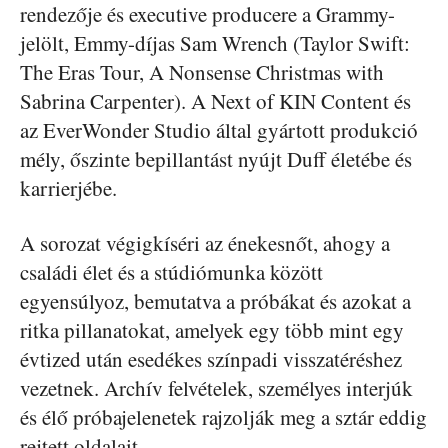
rendezője és executive producere a Grammy-
jelölt, Emmy-díjas Sam Wrench (Taylor Swift:
The Eras Tour, A Nonsense Christmas with
Sabrina Carpenter). A Next of KIN Content és
az EverWonder Studio által gyártott produkció
mély, őszinte bepillantást nyújt Duff életébe és
karrierjébe.
A sorozat végigkíséri az énekesnőt, ahogy a
családi élet és a stúdiómunka között
egyensúlyoz, bemutatva a próbákat és azokat a
ritka pillanatokat, amelyek egy több mint egy
évtized után esedékes színpadi visszatéréshez
vezetnek. Archív felvételek, személyes interjúk
és élő próbajelenetek rajzolják meg a sztár eddig
rejtett oldalait.