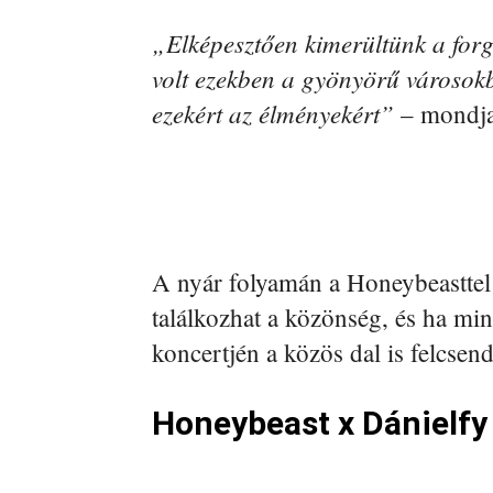
„Elképesztően kimerültünk a forga
volt ezekben a gyönyörű városokb
ezekért az élményekért”
– mondj
A nyár folyamán a Honeybeasttel 
találkozhat a közönség, és ha mi
koncertjén a közös dal is felcse
Honeybeast x Dánielfy