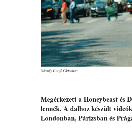
Dánielfy Gergő Párizsban
Megérkezett a Honeybeast és Dá
lennék. A dalhoz készült vide
Londonban, Párizsban és Prágá