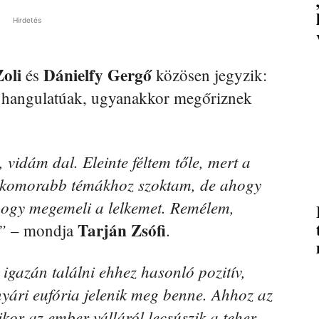
Hirdetés
oli
Dánielfy Gergő
és
közösen jegyzik:
jó hangulatúak, ugyanakkor megőriznek
vidám dal. Eleinte féltem tőle, mert a
 komorabb témákhoz szoktam, de ahogy
 hogy megemeli a lelkemet. Remélem,
Tarján Zsófi
”
– mondja
.
gazán találni ehhez hasonló pozitív,
nyári eufória jelenik meg benne. Ahhoz az
or az ember válláról lecsúszik a teher,