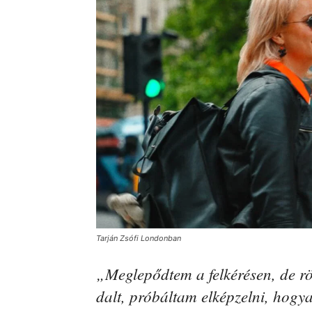
Tarján Zsófi Londonban
„Meglepődtem a felkérésen, de rö
dalt, próbáltam elképzelni, hogya