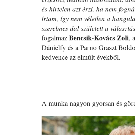
és hirtelen azt érzi, ha nem fogná
írtam, így nem véletlen a hangul
szerelmes dal született a választá
Bencsik-Kovács Zoli
fogalmaz
, 
Dánielfy és a Parno Graszt Bold
kedvence az elmúlt évekből.
A munka nagyon gyorsan és gördül