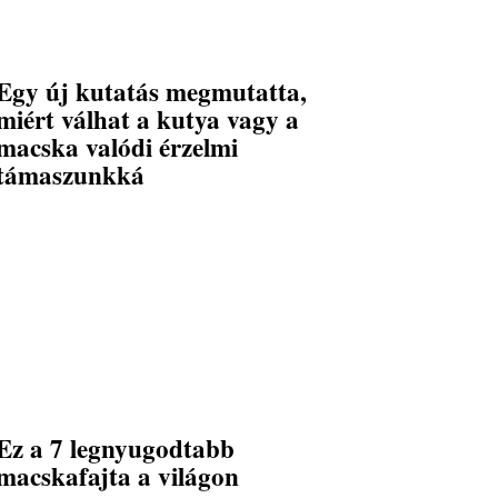
Egy új kutatás megmutatta,
miért válhat a kutya vagy a
macska valódi érzelmi
támaszunkká
Ez a 7 legnyugodtabb
macskafajta a világon