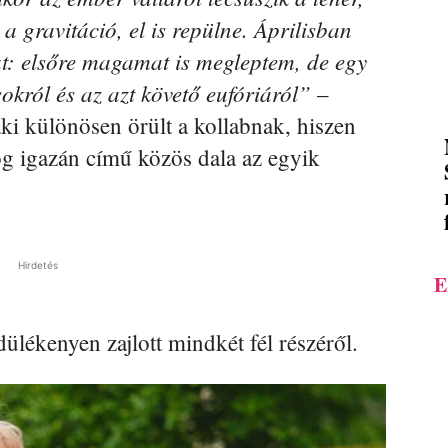
 a gravitáció, el is repülne. Áprilisban
at: elsőre magamat is megleptem, de egy
sokról és az azt követő eufóriáról”
–
aki különösen örült a kollabnak, hiszen
og igazán című közös dala az egyik
Hirdetés
E
ékenyen zajlott mindkét fél részéről.