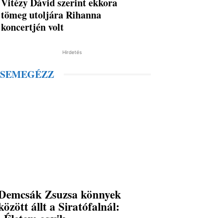
Vitézy Dávid szerint ekkora
tömeg utoljára Rihanna
koncertjén volt
Hirdetés
SEMEGÉZZ
Demcsák Zsuzsa könnyek
között állt a Siratófalnál: