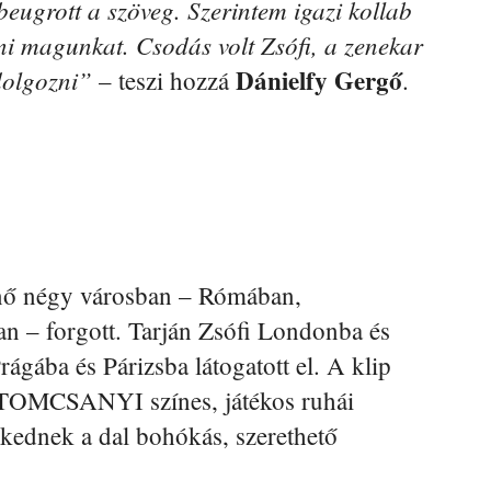
beugrott a szöveg. Szerintem igazi kollab
nni magunkat. Csodás volt Zsófi, a zenekar
Dánielfy Gergő
dolgozni”
– teszi hozzá
.
enő négy városban – Rómában,
n – forgott. Tarján Zsófi Londonba és
gába és Párizsba látogatott el. A klip
 a TOMCSANYI színes, játékos ruhái
zkednek a dal bohókás, szerethető