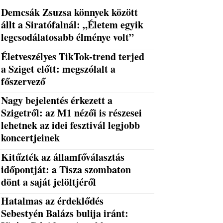
Demcsák Zsuzsa könnyek között
állt a Siratófalnál: „Életem egyik
legcsodálatosabb élménye volt”
Életveszélyes TikTok-trend terjed
a Sziget előtt: megszólalt a
főszervező
Nagy bejelentés érkezett a
Szigetről: az M1 nézői is részesei
lehetnek az idei fesztivál legjobb
koncertjeinek
Kitűzték az államfőválasztás
időpontját: a Tisza szombaton
dönt a saját jelöltjéről
Hatalmas az érdeklődés
Sebestyén Balázs bulija iránt: