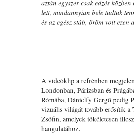
aztán egyszer csak edzés közben 
lett, mindannyian bele tudtuk te
és az egész stáb, öröm volt ezen 
A videóklip a refrénben megjel
Londonban, Párizsban és Prágába
Rómába, Dánielfy Gergő pedig Prá
vizuális világát tovább erősítik
Zsófin, amelyek tökéletesen illes
hangulatához.