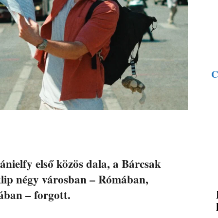
C
nielfy első közös dala, a Bárcsak
óklip négy városban – Rómában,
ban – forgott.