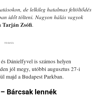
tásokon, de lelkileg hatalmas feltöltődés
an időt tölteni. Nagyon hálás vagyok
Tarján Zsófi
a
.
Hirdetés
és Dánielfyvel is számos helyen
nden jól megy, utóbbi augusztus 27-i
ndül majd a Budapest Parkban.
 – Bárcsak lennék