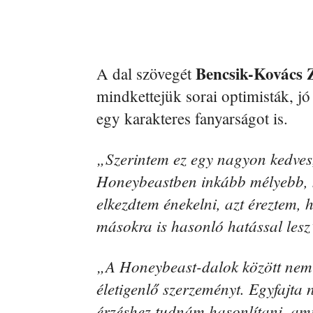
Bencsik-Kovács Z
A dal szövegét
mindkettejük sorai optimisták, 
egy karakteres fanyarságot is.
„Szerintem ez egy nagyon kedves, 
Honeybeastben inkább mélyebb,
elkezdtem énekelni, azt éreztem,
másokra is hasonló hatással lesz
„A Honeybeast-dalok között nem i
életigenlő szerzeményt. Egyfajta 
érzéshez tudnám hasonlítani, amik