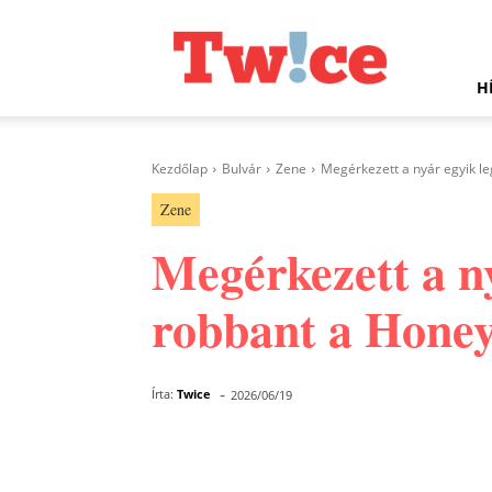
Twice.hu
H
Kezdőlap
Bulvár
Zene
Megérkezett a nyár egyik le
Zene
Megérkezett a n
robbant a Honey
-
Írta:
Twice
2026/06/19
Facebook
Megosztás