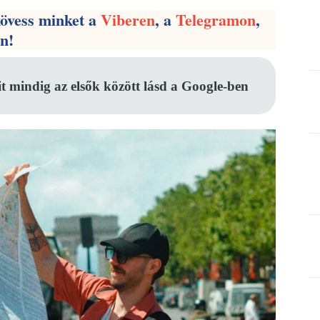
kövess minket a
Viberen
, a
Telegramon
,
en!
it mindig az elsők között lásd a Google-ben