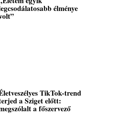
„Életem egyik
legcsodálatosabb élménye
volt”
Életveszélyes TikTok-trend
terjed a Sziget előtt:
megszólalt a főszervező