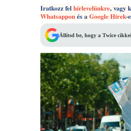
Iratkozz fel
hírlevelünkre
, vagy 
Whatsappon
és a
Google Hírek
-
Állítsd be, hogy a Twice cikke