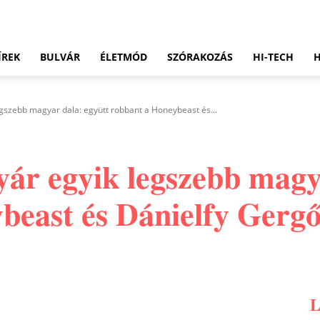
ÍREK
BULVÁR
ÉLETMÓD
SZÓRAKOZÁS
HI-TECH
gszebb magyar dala: együtt robbant a Honeybeast és...
yár egyik legszebb magy
beast és Dánielfy Gerg
Pinterest
WhatsApp
Email