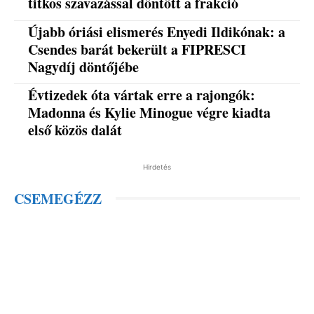
titkos szavazással döntött a frakció
Újabb óriási elismerés Enyedi Ildikónak: a
Csendes barát bekerült a FIPRESCI
Nagydíj döntőjébe
Évtizedek óta vártak erre a rajongók:
Madonna és Kylie Minogue végre kiadta
első közös dalát
Hirdetés
CSEMEGÉZZ