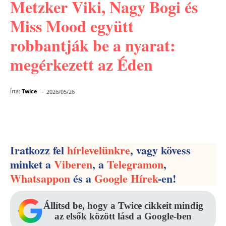
Metzker Viki, Nagy Bogi és
Miss Mood együtt
robbantják be a nyarat:
megérkezett az Éden
-
Írta:
Twice
2026/05/26
Facebook
Pinterest
WhatsApp
Iratkozz fel
hírlevelünkre
, vagy kövess
minket a
Viberen
, a
Telegramon
,
Whatsappon
és a
Google Hírek
-en!
Állítsd be, hogy a Twice cikkeit mindig
az elsők között lásd a Google-ben