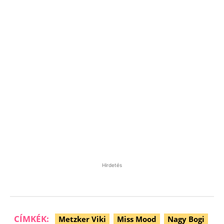
Hirdetés
CÍMKÉK:
Metzker Viki
Miss Mood
Nagy Bogi