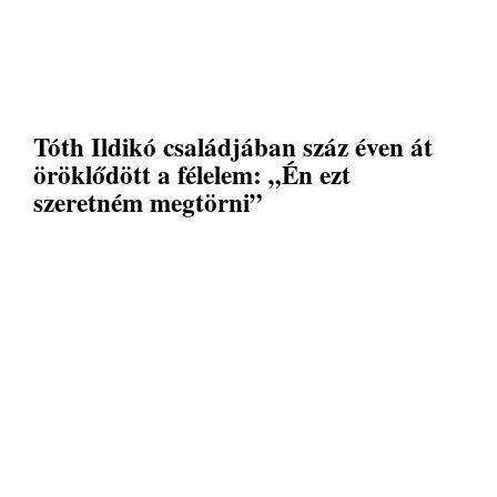
Tóth Ildikó családjában száz éven át
öröklődött a félelem: „Én ezt
szeretném megtörni”