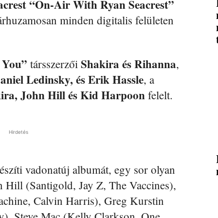
acrest “On-Air With Ryan Seacrest”
rhuzamosan minden digitalis felületen
 You”
Shakira és Rihanna
társszerzői
,
aniel Ledinsky, és Erik Hassle
, a
ira, John Hill és Kid Harpoon
felelt.
Hirdetés
észíti vadonatúj albumát, egy sor olyan
Hill (Santigold, Jay Z, The Vaccines),
hine, Calvin Harris), Greg Kurstin
y), Steve Mac (Kelly Clarkson, One