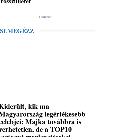
rosszullétet
Hirdetés
SEMEGÉZZ
Kiderült, kik ma
Magyarország legértékesebb
celebjei: Majka továbbra is
verhetetlen, de a TOP10
tartogat meglepetéseket