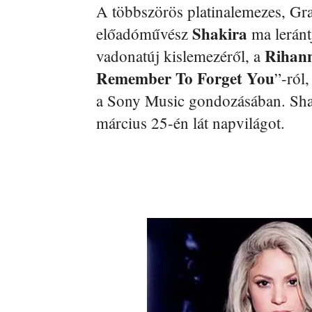
A többszörös platinalemezes, Gra
Shakira
előadóművész
ma lerántj
Rihan
vadonatúj kislemezéről, a
Remember To Forget You
”-ról
a Sony Music gondozásában. Sha
március 25-én lát napvilágot.