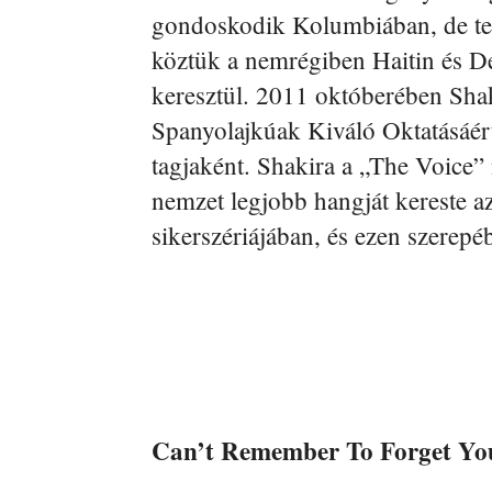
gondoskodik Kolumbiában, de ter
köztük a nemrégiben Haitin és Dé
keresztül. 2011 októberében Sha
Spanyolajkúak Kiváló Oktatásáér
tagjaként. Shakira a „The Voice”
nemzet legjobb hangját kereste 
sikerszériájában, és ezen szerepé
Can’t Remember To Forget Yo