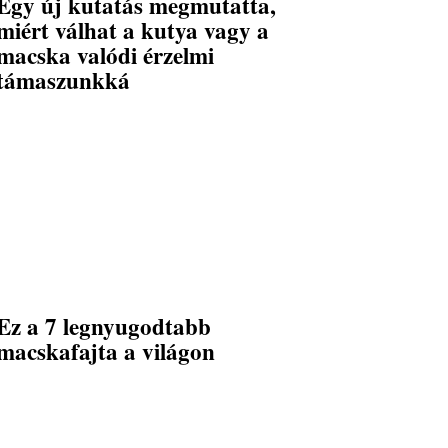
Egy új kutatás megmutatta,
miért válhat a kutya vagy a
macska valódi érzelmi
támaszunkká
Ez a 7 legnyugodtabb
macskafajta a világon