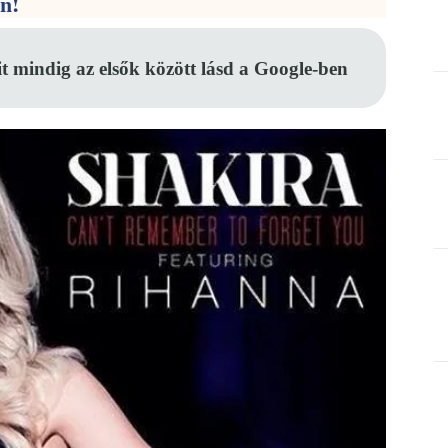
en!
it mindig az elsők között lásd a Google-ben