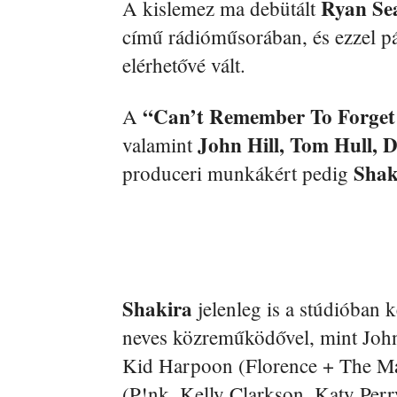
Ryan Se
A kislemez ma debütált
című rádióműsorában, és ezzel pá
elérhetővé vált.
“Can’t Remember To Forget
A
John Hill, Tom Hull, D
valamint
Shak
produceri munkákért pedig
Shakira
jelenleg is a stúdióban k
neves közreműködővel, mint John 
Kid Harpoon (Florence + The Mac
(P!nk, Kelly Clarkson, Katy Perr