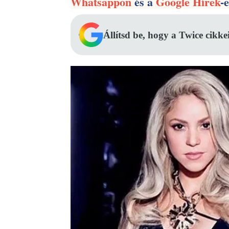
Whatsappon
és a
Google Hírek
-
Állítsd be, hogy a Twice cikke