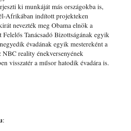
jeszti ki munkáját más országokba is,
l-Afrikában indított projekteken
kirát nevezték meg Obama elnök a
t Felelős Tanácsadó Bizottságának egyik
 negyedik évadának egyik mestereként a
az NBC reality énekversenyének
ben visszatér a műsor hatodik évadára is.
u
: