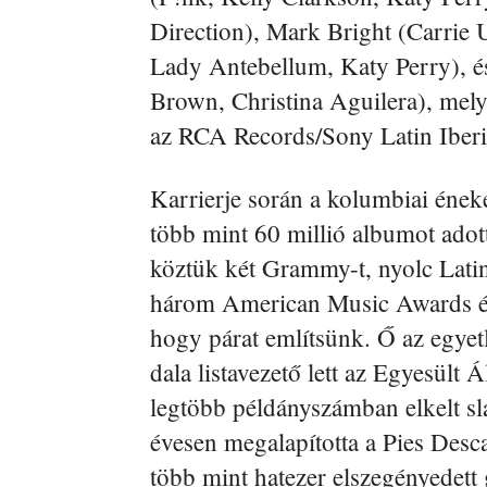
Direction), Mark Bright (Carrie 
Lady Antebellum, Katy Perry), és
Brown, Christina Aguilera), mel
az RCA Records/Sony Latin Iber
Karrierje során a kolumbiai éne
több mint 60 millió albumot adott 
köztük két Grammy-t, nyolc Lat
három American Music Awards és 
hogy párat említsünk. Ő az egye
dala listavezető lett az Egyesült
legtöbb példányszámban elkelt sl
évesen megalapította a Pies Desca
több mint hatezer elszegényedett