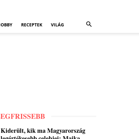
HOBBY
RECEPTEK
VILÁG
LEGFRISSEBB
Kiderült, kik ma Magyarország
legértékesebb celebjei: Majka