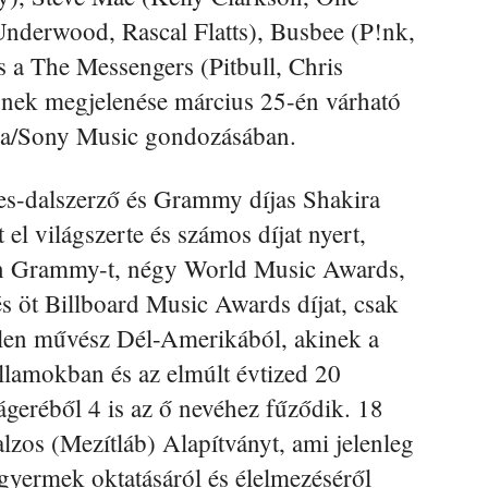
Underwood, Rascal Flatts), Busbee (P!nk,
 a The Messengers (Pitbull, Chris
ynek megjelenése március 25-én várható
ia/Sony Music gondozásában.
kes-dalszerző és Grammy díjas Shakira
el világszerte és számos díjat nyert,
in Grammy-t, négy World Music Awards,
öt Billboard Music Awards díjat, csak
tlen művész Dél-Amerikából, akinek a
 Államokban és az elmúlt évtized 20
ágeréből 4 is az ő nevéhez fűződik. 18
lzos (Mezítláb) Alapítványt, ami jelenleg
 gyermek oktatásáról és élelmezéséről