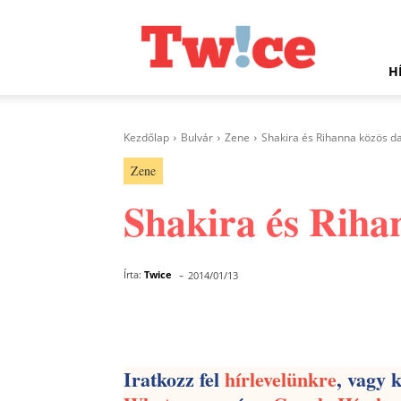
Twice.hu
H
Kezdőlap
Bulvár
Zene
Shakira és Rihanna közös dal
Zene
Shakira és Rihan
-
Írta:
Twice
2014/01/13
Facebook
Megosztás
Iratkozz fel
hírlevelünkre
, vagy 