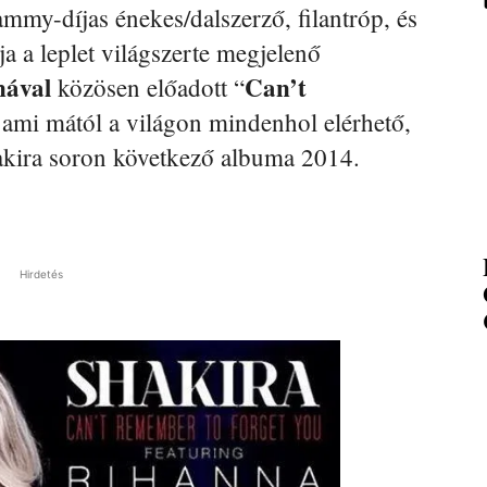
mmy-díjas énekes/dalszerző, filantróp, és
a a leplet világszerte megjelenő
nával
Can’t
közösen előadott “
, ami mától a világon mindenhol elérhető,
kira soron következő albuma 2014.
Hirdetés