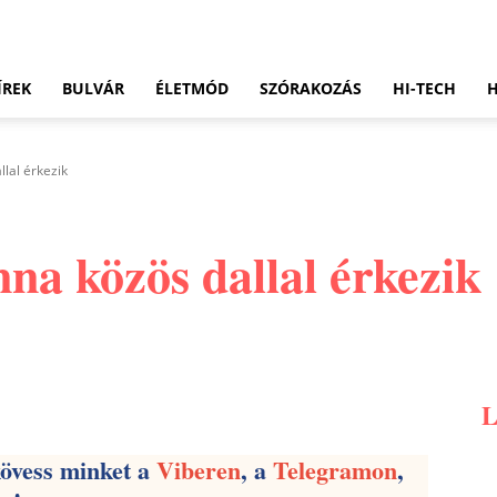
ÍREK
BULVÁR
ÉLETMÓD
SZÓRAKOZÁS
HI-TECH
lal érkezik
na közös dallal érkezik
Pinterest
WhatsApp
Email
kövess minket a
Viberen
, a
Telegramon
,