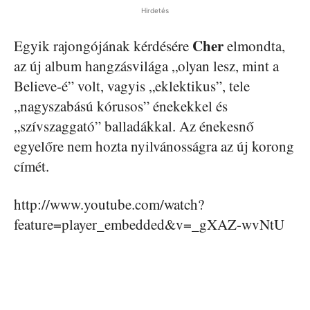
Hirdetés
Cher
Egyik rajongójának kérdésére
elmondta,
az új album hangzásvilága „olyan lesz, mint a
Believe-é” volt, vagyis „eklektikus”, tele
„nagyszabású kórusos” énekekkel és
„szívszaggató” balladákkal. Az énekesnő
egyelőre nem hozta nyilvánosságra az új korong
címét.
http://www.youtube.com/watch?
feature=player_embedded&v=_gXAZ-wvNtU