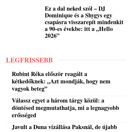
Ez a dal neked szól – DJ
Dominique és a Shygys egy
csapásra visszarepít mindenkit
a 90-es évekbe: itt a „Hello
2026”
LEGFRISSEBB
Rubint Réka először reagált a
kétkedőknek: „Azt mondják, hogy nem
vagyok beteg”
Válassz egyet a három tárgy közül: a
döntésed megmutathatja, mi a legnagyobb
erősséged
Javult a Duna vízállása Paksnál, de újabb