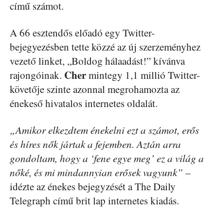
című számot.
A 66 esztendős előadó egy Twitter-
bejegyezésben tette közzé az új szerzeményhez
vezető linket, „Boldog hálaadást!” kívánva
Cher
rajongóinak.
mintegy 1,1 millió Twitter-
követője szinte azonnal megrohamozta az
énekeső hivatalos internetes oldalát.
„Amikor elkezdtem énekelni ezt a számot, erős
és híres nők jártak a fejemben. Aztán arra
gondoltam, hogy a ‘fene egye meg’ ez a világ a
nőké, és mi mindannyian erősek vagyunk”
–
idézte az énekes bejegyzését a The Daily
Telegraph című brit lap internetes kiadás.