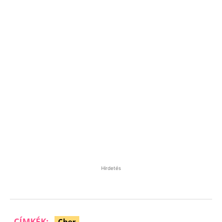
Hirdetés
CÍMKÉK:
Cher