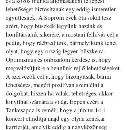
és a közös munka állomásaként fellépési
lehetőséget biztosítanak egy eddig ismeretlen
együttesnek. A Soproni évek óta sokat tesz
azért, hogy büszkék legyünk hazánk és
honfitársaink sikerére, a mostani felhívás célja
pedig, hogy ráébredjünk, bármelyikünk tehet
olyat, hogy egy ország legyen büszke rá.
Optimizmus és önbizalom kérdése is, hogy
megvalósítjuk-e a bennünk rejlő lehetőségeket.
A szervezők célja, hogy bizonyítsák, bármi
lehetséges, megéri pozitívan szemlélni a
dolgokat, hiszen ha valaki tehetséges, akkor
kinyílhat számára a világ. Éppen ezért a
Tankcsapda is reméli, hogy a június 14-i
koncert elindítja majd egy olyan zenekar
karrierjét, amelyik eddig a nagyközönség