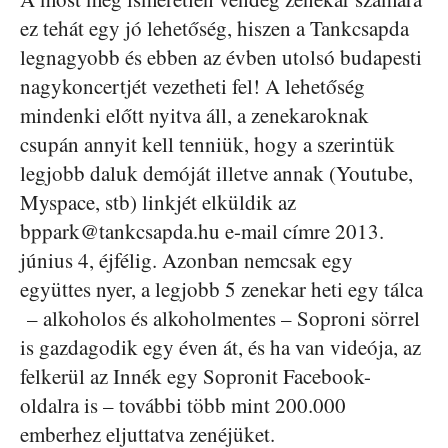
ez tehát egy jó lehetőség, hiszen a Tankcsapda
legnagyobb és ebben az évben utolsó budapesti
nagykoncertjét vezetheti fel! A lehetőség
mindenki előtt nyitva áll, a zenekaroknak
csupán annyit kell tenniük, hogy a szerintük
legjobb daluk demóját illetve annak (Youtube,
Myspace, stb) linkjét elküldik az
bppark@tankcsapda.hu e-mail címre 2013.
június 4, éjfélig. Azonban nemcsak egy
együttes nyer, a legjobb 5 zenekar heti egy tálca
– alkoholos és alkoholmentes – Soproni sörrel
is gazdagodik egy éven át, és ha van videója, az
felkerül az Innék egy Sopronit Facebook-
oldalra is – további több mint 200.000
emberhez eljuttatva zenéjüket.