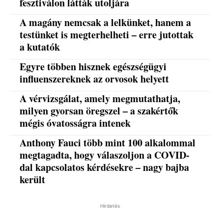
fesztiválon látták utoljára
A magány nemcsak a lelkünket, hanem a
testünket is megterhelheti – erre jutottak
a kutatók
Egyre többen hisznek egészségügyi
influenszereknek az orvosok helyett
A vérvizsgálat, amely megmutathatja,
milyen gyorsan öregszel – a szakértők
mégis óvatosságra intenek
Anthony Fauci több mint 100 alkalommal
megtagadta, hogy válaszoljon a COVID-
dal kapcsolatos kérdésekre – nagy bajba
került
Hirdetés