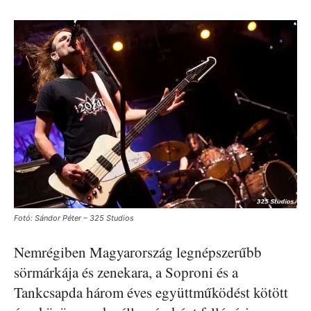
Fotó: Sándor Péter – 325 Studios
Nemrégiben Magyarország legnépszerűbb
sörmárkája és zenekara, a Soproni és a
Tankcsapda három éves együttműködést kötött