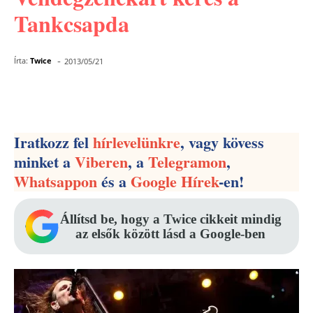
Tankcsapda
-
Írta:
Twice
2013/05/21
Facebook
Pinterest
WhatsApp
Iratkozz fel
hírlevelünkre
, vagy kövess
minket a
Viberen
, a
Telegramon
,
Whatsappon
és a
Google Hírek
-en!
Állítsd be, hogy a Twice cikkeit mindig
az elsők között lásd a Google-ben