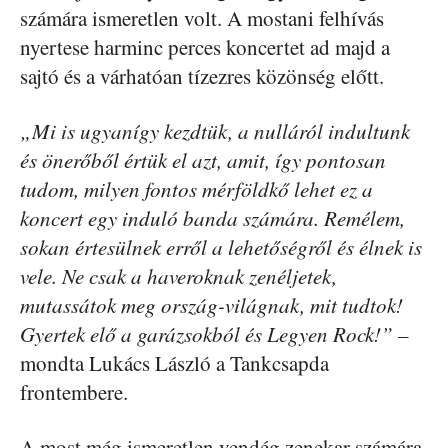
számára ismeretlen volt. A mostani felhívás
nyertese harminc perces koncertet ad majd a
sajtó és a várhatóan tízezres közönség előtt.
„Mi is ugyanígy kezdtük, a nulláról indultunk
és önerőből értük el azt, amit, így pontosan
tudom, milyen fontos mérföldkő lehet ez a
koncert egy induló banda számára. Remélem,
sokan értesülnek erről a lehetőségről és élnek is
vele. Ne csak a haveroknak zenéljetek,
mutassátok meg ország-világnak, mit tudtok!
Gyertek elő a garázsokból és Legyen Rock!” –
mondta Lukács László a Tankcsapda
frontembere.
A most még ismeretlen vendég zenekar számára