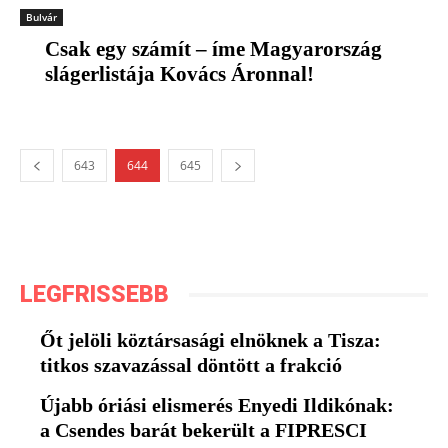
Bulvár
Csak egy számít – íme Magyarország
slágerlistája Kovács Áronnal!
643
644
645
LEGFRISSEBB
Őt jelöli köztársasági elnöknek a Tisza:
titkos szavazással döntött a frakció
Újabb óriási elismerés Enyedi Ildikónak:
a Csendes barát bekerült a FIPRESCI