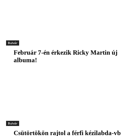
Bulvár
Február 7-én érkezik Ricky Martin új
albuma!
Bulvár
Csütörtökön rajtol a férfi kézilabda-vb