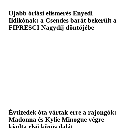
Újabb óriási elismerés Enyedi
Ildikónak: a Csendes barát bekerült a
FIPRESCI Nagydíj döntőjébe
Évtizedek óta vártak erre a rajongók:
Madonna és Kylie Minogue végre
kiadta első közös dalát