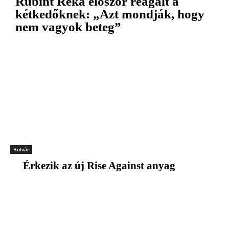
Rubint Réka először reagált a
kétkedőknek: „Azt mondják, hogy
nem vagyok beteg”
Bulvár
Érkezik az új Rise Against anyag