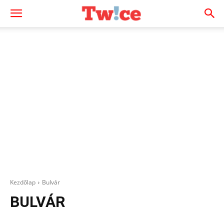
Kezdőlap
Bulvár
BULVÁR