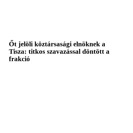
Őt jelöli köztársasági elnöknek a
Tisza: titkos szavazással döntött a
frakció