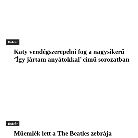
Bulvár
Katy vendégszerepelni fog a nagysikerű
‘Így jártam anyátokkal’ című sorozatban
Bulvár
Műemlék lett a The Beatles zebrája