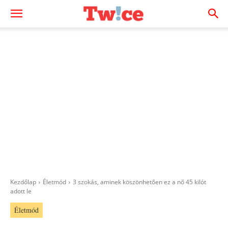
Kezdőlap
Életmód
3 szokás, aminek köszönhetően ez a nő 45 kilót
adott le
Életmód