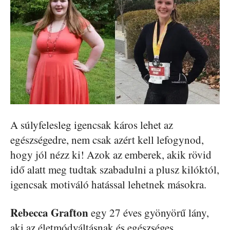
A súlyfelesleg igencsak káros lehet az
egészségedre, nem csak azért kell lefogynod,
hogy jól nézz ki! Azok az emberek, akik rövid
idő alatt meg tudtak szabadulni a plusz kilóktól,
igencsak motiváló hatással lehetnek másokra.
Rebecca Grafton
egy 27 éves gyönyörű lány,
aki az életmódváltásnak és egészséges