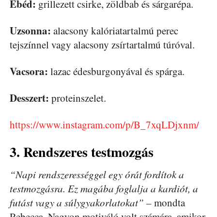
Ebéd:
grillezett csirke, zöldbab és sárgarépa.
Uzsonna:
alacsony kalóriatartalmú perec
tejszínnel vagy alacsony zsírtartalmú túróval.
Vacsora:
lazac édesburgonyával és spárga.
Desszert:
proteinszelet.
https://www.instagram.com/p/B_7xqLDjxnm/
3. Rendszeres testmozgás
“Napi rendszerességgel egy órát fordítok a
testmozgásra. Ez magába foglalja a kardiót, a
futást vagy a súlygyakorlatokat”
– mondta
Rebecca. Nagyon motiváló volt számára, amikor