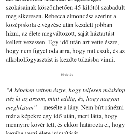
szokásainak köszönhetően 45 kilótól szabadult
meg sikeresen. Rebecca elmondása szerint a
középiskola elvégzése után kezdett jobban
hízni, az élete megváltozott, saját háztartást
kellett vezessen. Egy idő után azt vette észre,
hogy nem figyel oda arra, hogy mit eszik, és az
alkoholfogyasztást is kezdte túlzásba vinni.
Hirdetés
“A képeken vettem észre, hogy teljesen másképp
néz ki az arcom, mint eddig, és, hogy nagyon
meghíztam”
– mesélte a lány. Nem bírt ránézni
már a képekre egy idő után, mert látta, hogy
mennyire kövér lett, és ekkor határozta el, hogy
kezébe veszi élete irányítását.