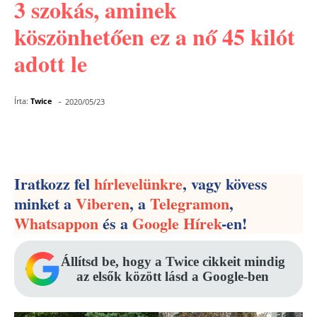
3 szokás, aminek
köszönhetően ez a nő 45 kilót
adott le
-
Írta:
Twice
2020/05/23
Facebook
Pinterest
WhatsApp
Iratkozz fel
hírlevelünkre
, vagy kövess
minket a
Viberen
, a
Telegramon
,
Whatsappon
és a
Google Hírek
-en!
Állítsd be, hogy a Twice cikkeit mindig
az elsők között lásd a Google-ben