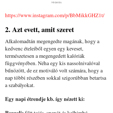
Hirdetés
https://www.instagram.com/p/BbMikkGHZ1t/
2. Azt evett, amit szeret
Alkalomadtán megengedte magának, hogy a
kedvenc ételeiből egyen egy keveset,
természetesen a megengedett kalóriák
függvényében. Néha egy kis nassolnivalóval
bűnözött, de ez motiváló volt számára, hogy a
nap többi részében sokkal szigorúbban betartsa
a szabályokat.
Egy napi étrendje kb. így nézett ki:
Reggeli:
főtt tojás, spenót és kelbimbó,