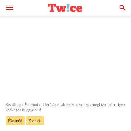
Kezdőlap
Életmód
4 férfitípus, akikben nem lehet megbízni, bármilyen
kedvesek is legyenek!
Életmód
Kiemelt