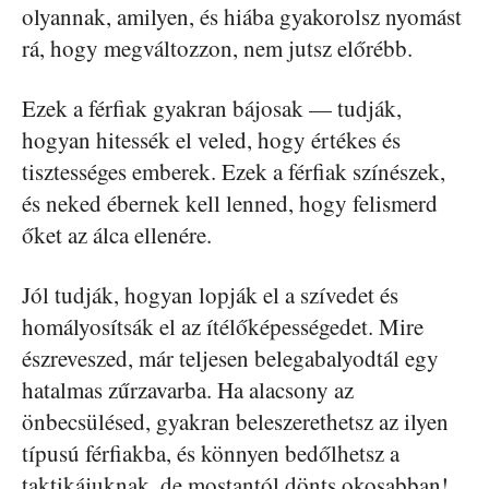
olyannak, amilyen, és hiába gyakorolsz nyomást
rá, hogy megváltozzon, nem jutsz előrébb.
Ezek a férfiak gyakran bájosak — tudják,
hogyan hitessék el veled, hogy értékes és
tisztességes emberek. Ezek a férfiak színészek,
és neked ébernek kell lenned, hogy felismerd
őket az álca ellenére.
Jól tudják, hogyan lopják el a szívedet és
homályosítsák el az ítélőképességedet. Mire
észreveszed, már teljesen belegabalyodtál egy
hatalmas zűrzavarba. Ha alacsony az
önbecsülésed, gyakran beleszerethetsz az ilyen
típusú férfiakba, és könnyen bedőlhetsz a
taktikájuknak, de mostantól dönts okosabban!