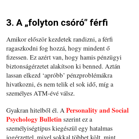
3. A „folyton csóró” férfi
Amikor először kezdetek randizni, a férfi
ragaszkodni fog hozzá, hogy mindent ő
fizessen. Ez azért van, hogy hamis pénzügyi
biztonságérzetet alakítson ki benned. Aztán
lassan elkezd ‘apróbb’ pénzproblémákra
hivatkozni, és nem telik el sok idő, míg a
személyes ATM-évé válsz.
Personality and Social
Gyakran hitelből él. A
Psychology Bulletin
szerint ez a
személyiségtípus kiegészül egy hatalmas
jogérzettel, mivel sokkal többet költ, mint