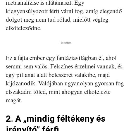
metaanalízise is alátámaszt. Egy
kiegyensúlyozott férfi várni fog, amíg elegendő
dolgot meg nem tud rólad, mielőtt végleg
elköteleződne.
Hirdetés
Ez a fajta ember egy fantáziavilágban él, ahol
semmi sem valós. Felszínes érzelmei vannak, és
egy pillanat alatt beleszeret valakibe, majd
kijózanodik. Valójában ugyanolyan gyorsan fog
elszakadni tőled, mint ahogyan elkötelezte
magát.
2. A „mindig féltékeny és
irányító” férfi