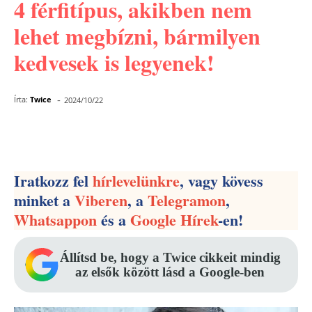
4 férfitípus, akikben nem
lehet megbízni, bármilyen
kedvesek is legyenek!
-
Írta:
Twice
2024/10/22
Facebook
Pinterest
WhatsApp
Iratkozz fel
hírlevelünkre
, vagy kövess
minket a
Viberen
, a
Telegramon
,
Whatsappon
és a
Google Hírek
-en!
Állítsd be, hogy a Twice cikkeit mindig
az elsők között lásd a Google-ben