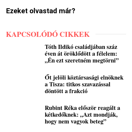
Ezeket olvastad már?
KAPCSOLÓDÓ CIKKEK
Tóth Ildikó családjában száz
éven át öröklődött a félelem:
„Én ezt szeretném megtörni”
Őt jelöli köztársasági elnöknek
a Tisza: titkos szavazással
döntött a frakció
Rubint Réka először reagált a
kétkedőknek: „Azt mondják,
hogy nem vagyok beteg”