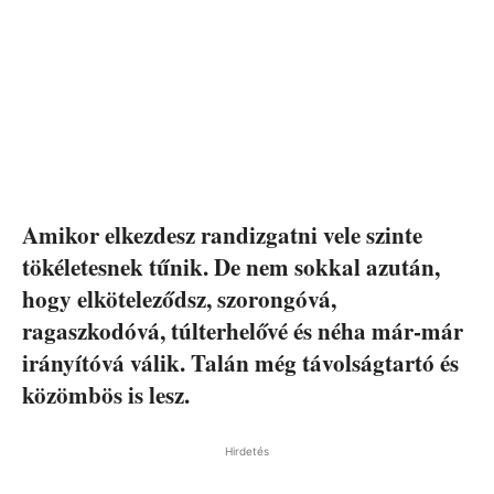
Amikor elkezdesz randizgatni vele szinte
tökéletesnek tűnik. De nem sokkal azután,
hogy elköteleződsz, szorongóvá,
ragaszkodóvá, túlterhelővé és néha már-már
irányítóvá válik. Talán még távolságtartó és
közömbös is lesz.
Hirdetés