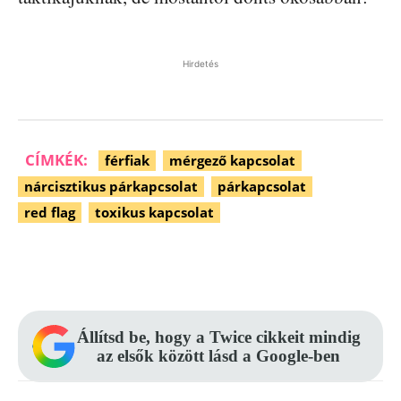
Hirdetés
CÍMKÉK:
férfiak
mérgező kapcsolat
nárcisztikus párkapcsolat
párkapcsolat
red flag
toxikus kapcsolat
Facebook
Pinterest
WhatsApp
Állítsd be, hogy a Twice cikkeit mindig
az elsők között lásd a Google-ben