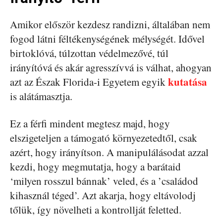
Amikor először kezdesz randizni, általában nem
fogod látni féltékenységének mélységét. Idővel
birtoklóvá, túlzottan védelmezővé, túl
irányítóvá és akár agresszívvá is válhat, ahogyan
kutatása
azt az Észak Florida-i Egyetem egyik
is alátámasztja.
Ez a férfi mindent megtesz majd, hogy
elszigeteljen a támogató környezetedtől, csak
azért, hogy irányítson. A manipulálásodat azzal
kezdi, hogy megmutatja, hogy a barátaid
‘milyen rosszul bánnak’ veled, és a ’családod
kihasznál téged’. Azt akarja, hogy eltávolodj
tőlük, így növelheti a kontrollját feletted.