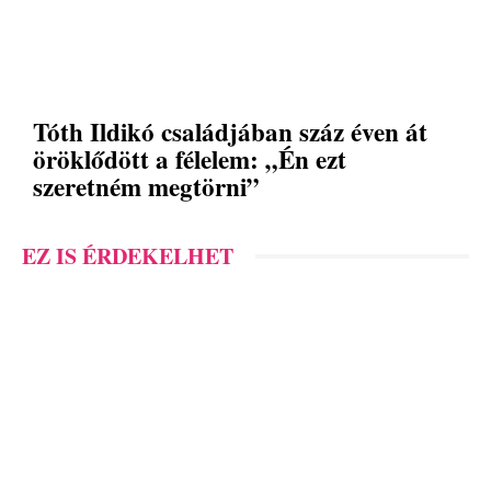
Tóth Ildikó családjában száz éven át
öröklődött a félelem: „Én ezt
szeretném megtörni”
EZ IS ÉRDEKELHET