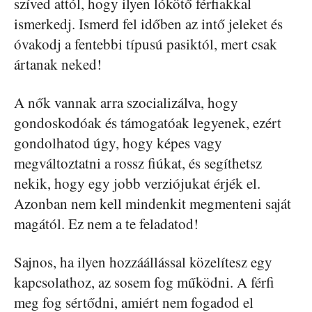
szíved attól, hogy ilyen lókötő férfiakkal
ismerkedj. Ismerd fel időben az intő jeleket és
óvakodj a fentebbi típusú pasiktól, mert csak
ártanak neked!
A nők vannak arra szocializálva, hogy
gondoskodóak és támogatóak legyenek, ezért
gondolhatod úgy, hogy képes vagy
megváltoztatni a rossz fiúkat, és segíthetsz
nekik, hogy egy jobb verziójukat érjék el.
Azonban nem kell mindenkit megmenteni saját
magától. Ez nem a te feladatod!
Sajnos, ha ilyen hozzáállással közelítesz egy
kapcsolathoz, az sosem fog működni. A férfi
meg fog sértődni, amiért nem fogadod el