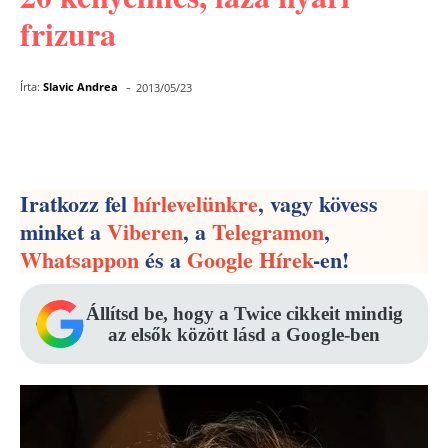
frizura
-
Írta:
Slavic Andrea
2013/05/23
Facebook
Pinterest
WhatsApp
Iratkozz fel
hírlevelünkre
, vagy kövess
minket a
Viberen
, a
Telegramon
,
Whatsappon
és a
Google Hírek
-en!
Állítsd be, hogy a Twice cikkeit mindig
az elsők között lásd a Google-ben