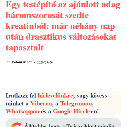
Egy testépítő az ajánlott adag
háromszorosát szedte
kreatinból: már néhány nap
után drasztikus változásokat
tapasztalt
-
Írta:
Bölöni Bálint
2026/07/06
Facebook
Pinterest
WhatsApp
Iratkozz fel
hírlevelünkre
, vagy kövess
minket a
Viberen
, a
Telegramon
,
Whatsappon
és a
Google Hírek
-en!
Állítsd be, hogy a Twice cikkeit mindig