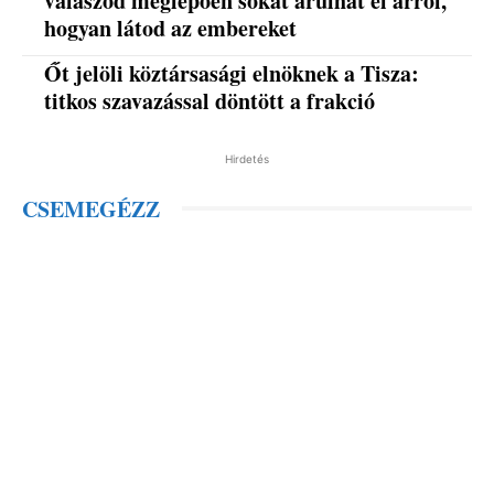
válaszod meglepően sokat árulhat el arról,
hogyan látod az embereket
Őt jelöli köztársasági elnöknek a Tisza:
titkos szavazással döntött a frakció
Hirdetés
CSEMEGÉZZ