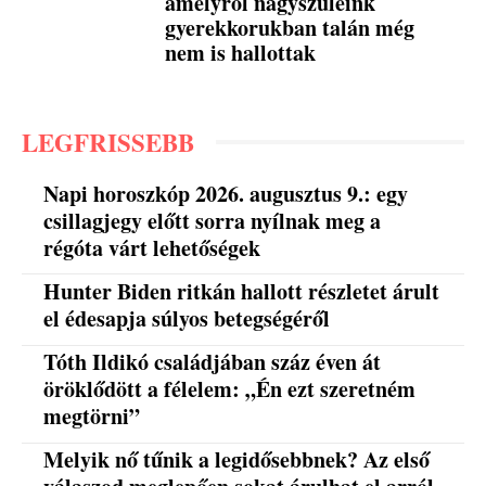
amelyről nagyszüleink
gyerekkorukban talán még
nem is hallottak
LEGFRISSEBB
Napi horoszkóp 2026. augusztus 9.: egy
csillagjegy előtt sorra nyílnak meg a
régóta várt lehetőségek
Hunter Biden ritkán hallott részletet árult
el édesapja súlyos betegségéről
Tóth Ildikó családjában száz éven át
öröklődött a félelem: „Én ezt szeretném
megtörni”
Melyik nő tűnik a legidősebbnek? Az első