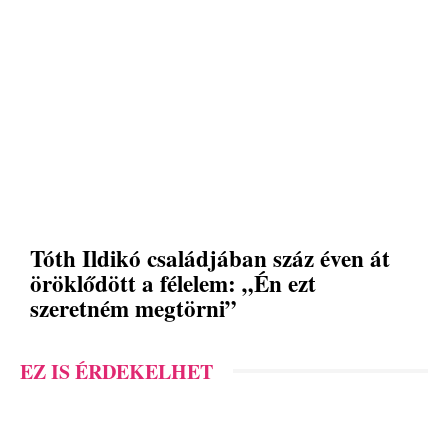
Tóth Ildikó családjában száz éven át
öröklődött a félelem: „Én ezt
szeretném megtörni”
EZ IS ÉRDEKELHET