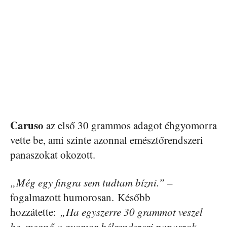
Caruso
az első 30 grammos adagot éhgyomorra
vette be, ami szinte azonnal emésztőrendszeri
panaszokat okozott.
„Még egy fingra sem tudtam bízni.”
–
fogalmazott humorosan. Később
hozzátette:
„Ha egyszerre 30 grammot veszel
be, megnő a gyomor-bélrendszeri panaszok