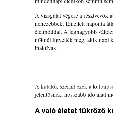
mindennapi életükön semmit sem 
A vizsgálat végére a résztvevők á
nehezebbek. Emellett naponta átla
életmóddal. A legnagyobb változá
nőknél figyelték meg, akik napi k
inaktívak.
A kutatók szerint ezek a különbs
jelentősnek, hosszabb idő alatt 
A való életet tükröző k