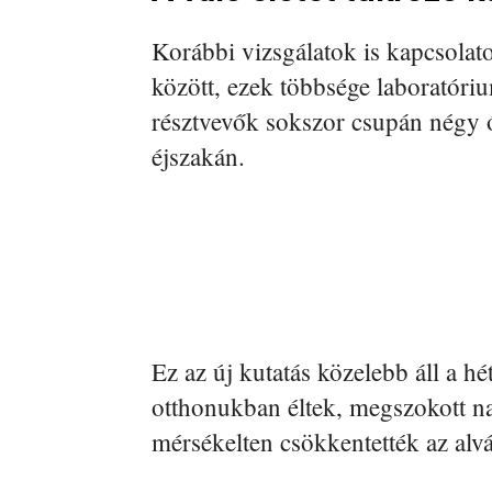
Korábbi vizsgálatok is kapcsolatot
között, ezek többsége laboratóriu
résztvevők sokszor csupán négy 
éjszakán.
Ez az új kutatás közelebb áll a h
otthonukban éltek, megszokott na
mérsékelten csökkentették az alv