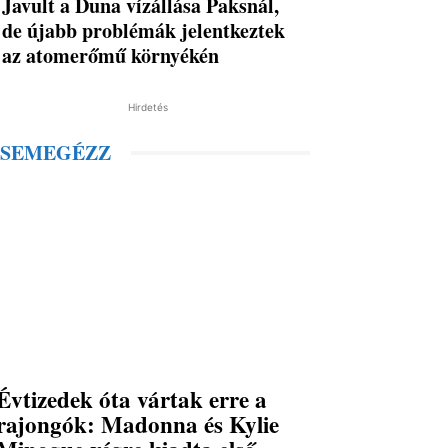
Javult a Duna vízállása Paksnál,
de újabb problémák jelentkeztek
az atomerőmű környékén
Hirdetés
SEMEGÉZZ
Évtizedek óta vártak erre a
rajongók: Madonna és Kylie