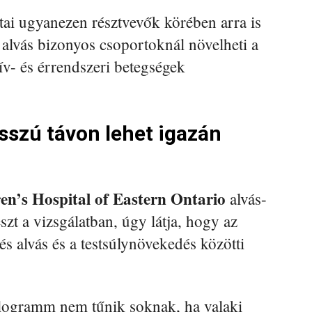
tai ugyanezen résztvevők körében arra is
 alvás bizonyos csoportoknál növelheti a
ív- és érrendszeri betegségek
sszú távon lehet igazán
en’s Hospital of Eastern Ontario
alvás-
észt a vizsgálatban, úgy látja, hogy az
s alvás és a testsúlynövekedés közötti
l kilogramm nem tűnik soknak, ha valaki