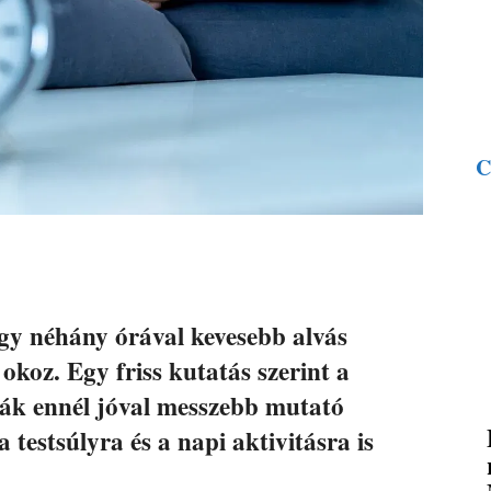
C
gy néhány órával kevesebb alvás
okoz. Egy friss kutatás szerint a
akák ennél jóval messzebb mutató
testsúlyra és a napi aktivitásra is