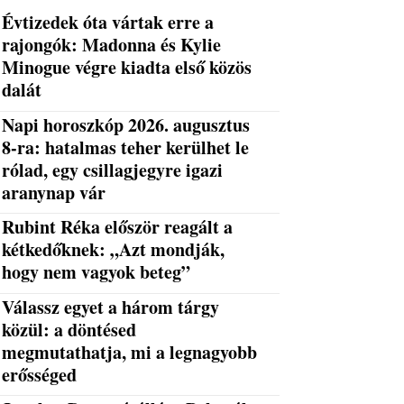
Évtizedek óta vártak erre a
rajongók: Madonna és Kylie
Minogue végre kiadta első közös
dalát
Napi horoszkóp 2026. augusztus
8-ra: hatalmas teher kerülhet le
rólad, egy csillagjegyre igazi
aranynap vár
Rubint Réka először reagált a
kétkedőknek: „Azt mondják,
hogy nem vagyok beteg”
Válassz egyet a három tárgy
közül: a döntésed
megmutathatja, mi a legnagyobb
erősséged