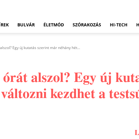
ÍREK
BULVÁR
ÉLETMÓD
SZÓRAKOZÁS
HI-TECH
lszol? Egy új kutatás szerint már néhány hét...
órát alszol? Egy új kut
 változni kezdhet a tests
Pinterest
WhatsApp
Email