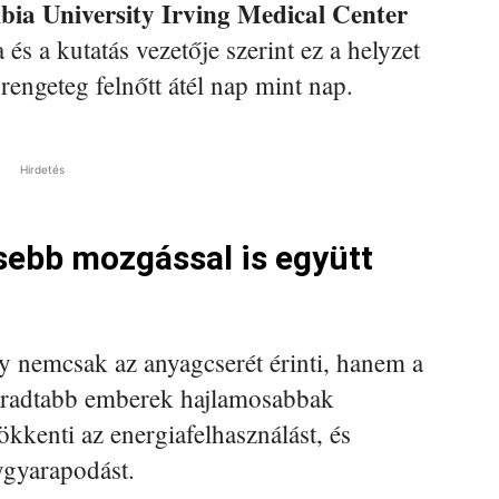
ia University Irving Medical Center
és a kutatás vezetője szerint ez a helyzet
rengeteg felnőtt átél nap mint nap.
Hirdetés
sebb mozgással is együtt
ny nemcsak az anyagcserét érinti, hanem a
 fáradtabb emberek hajlamosabbak
ökkenti az energiafelhasználást, és
ygyarapodást.