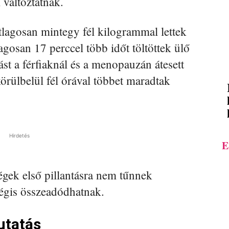
változtatnak.
tlagosan mintegy fél kilogrammal lettek
gosan 17 perccel több időt töltöttek ülő
st a férfiaknál és a menopauzán átesett
örülbelül fél órával többet maradtak
Hirdetés
E
égek első pillantásra nem tűnnek
mégis összeadódhatnak.
utatás