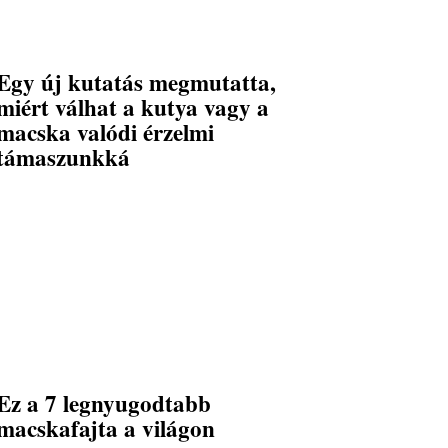
Egy új kutatás megmutatta,
miért válhat a kutya vagy a
macska valódi érzelmi
támaszunkká
Ez a 7 legnyugodtabb
macskafajta a világon