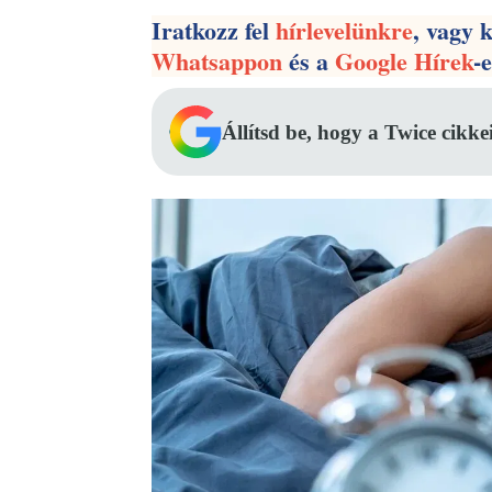
Iratkozz fel
hírlevelünkre
, vagy 
Whatsappon
és a
Google Hírek
-
Állítsd be, hogy a Twice cikke