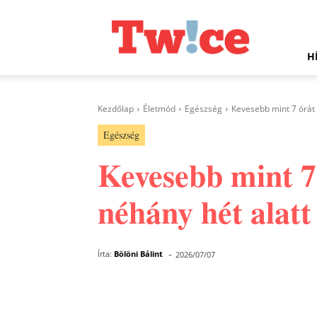
Twice.hu
H
Kezdőlap
Életmód
Egészség
Kevesebb mint 7 órát a
Egészség
Kevesebb mint 7 
néhány hét alatt
-
Írta:
Bölöni Bálint
2026/07/07
Facebook
Megosztás