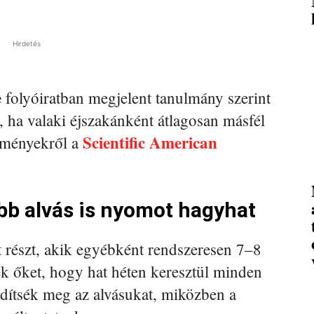
Hirdetés
e
folyóiratban megjelent tanulmány szerint
ő, ha valaki éjszakánként átlagosan másfél
Scientific American
edményekről a
bb alvás is nyomot hagyhat
t részt, akik egyébként rendszeresen 7–8
ék őket, hogy hat héten keresztül minden
idítsék meg az alvásukat, miközben a