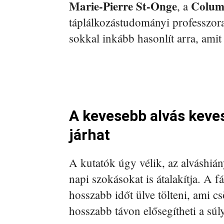
Marie-Pierre St-Onge
Columb
, a
táplálkozástudományi professzora 
sokkal inkább hasonlít arra, amit 
A kevesebb alvás keve
járhat
A kutatók úgy vélik, az alváshiá
napi szokásokat is átalakítja. A
hosszabb időt ülve tölteni, ami cs
hosszabb távon elősegítheti a súl