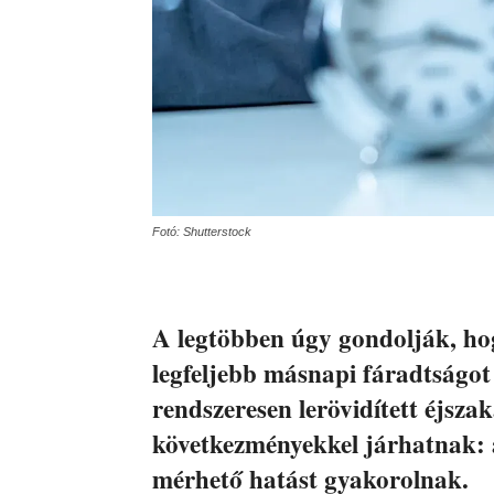
Fotó: Shutterstock
A legtöbben úgy gondolják, ho
legfeljebb másnapi fáradtságot 
rendszeresen lerövidített éjsz
következményekkel járhatnak: a 
mérhető hatást gyakorolnak.