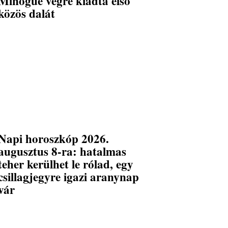
Minogue végre kiadta első
közös dalát
Napi horoszkóp 2026.
augusztus 8-ra: hatalmas
teher kerülhet le rólad, egy
csillagjegyre igazi aranynap
vár