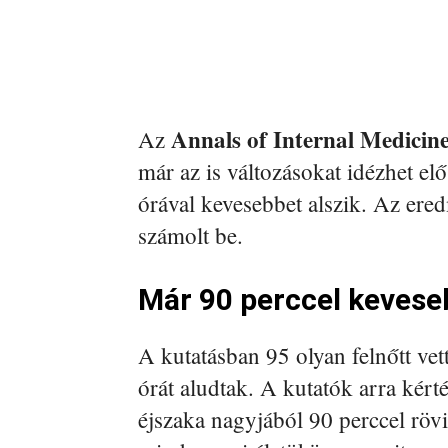
Annals of Internal Medicin
Az
már az is változásokat idézhet el
órával kevesebbet alszik. Az er
számolt be.
Már 90 perccel kevese
A kutatásban 95 olyan felnőtt vet
órát aludtak. A kutatók arra kért
éjszaka nagyjából 90 perccel röv