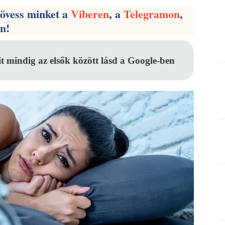
kövess minket a
Viberen
, a
Telegramon
,
en!
it mindig az elsők között lásd a Google-ben