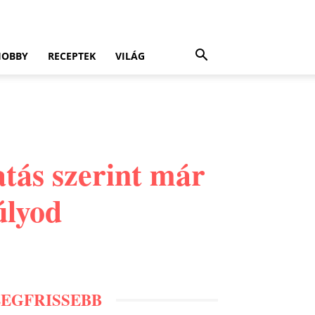
HOBBY
RECEPTEK
VILÁG
atás szerint már
úlyod
LEGFRISSEBB