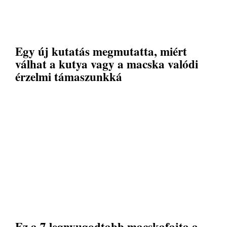
Egy új kutatás megmutatta, miért
válhat a kutya vagy a macska valódi
érzelmi támaszunkká
Ez a 7 legnyugodtabb macskafajta a