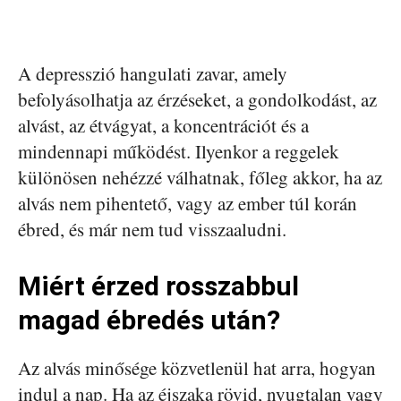
A depresszió hangulati zavar, amely
befolyásolhatja az érzéseket, a gondolkodást, az
alvást, az étvágyat, a koncentrációt és a
mindennapi működést. Ilyenkor a reggelek
különösen nehézzé válhatnak, főleg akkor, ha az
alvás nem pihentető, vagy az ember túl korán
ébred, és már nem tud visszaaludni.
Miért érzed rosszabbul
magad ébredés után?
Az alvás minősége közvetlenül hat arra, hogyan
indul a nap. Ha az éjszaka rövid, nyugtalan vagy