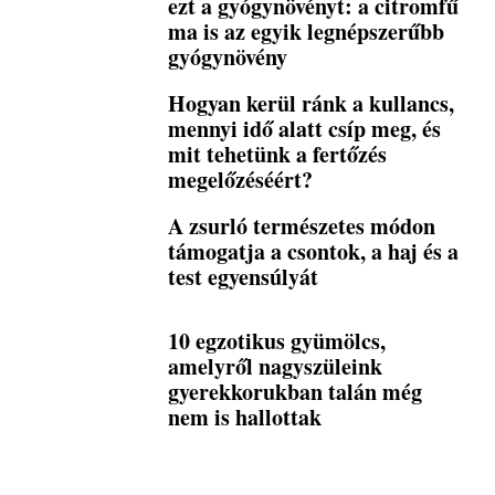
ezt a gyógynövényt: a citromfű
ma is az egyik legnépszerűbb
gyógynövény
Hogyan kerül ránk a kullancs,
mennyi idő alatt csíp meg, és
mit tehetünk a fertőzés
megelőzéséért?
A zsurló természetes módon
támogatja a csontok, a haj és a
test egyensúlyát
10 egzotikus gyümölcs,
amelyről nagyszüleink
gyerekkorukban talán még
nem is hallottak