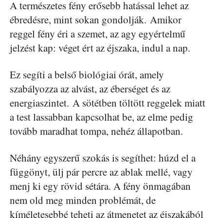
A természetes fény erősebb hatással lehet az
ébredésre, mint sokan gondolják. Amikor
reggel fény éri a szemet, az agy egyértelmű
jelzést kap: véget ért az éjszaka, indul a nap.
Ez segíti a belső biológiai órát, amely
szabályozza az alvást, az éberséget és az
energiaszintet. A sötétben töltött reggelek miatt
a test lassabban kapcsolhat be, az elme pedig
tovább maradhat tompa, nehéz állapotban.
Néhány egyszerű szokás is segíthet: húzd el a
függönyt, ülj pár percre az ablak mellé, vagy
menj ki egy rövid sétára. A fény önmagában
nem old meg minden problémát, de
kíméletesebbé teheti az átmenetet az éjszakából