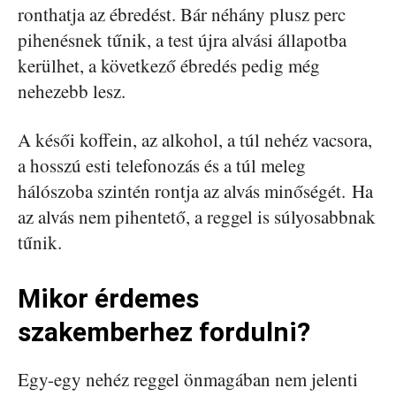
ronthatja az ébredést. Bár néhány plusz perc
pihenésnek tűnik, a test újra alvási állapotba
kerülhet, a következő ébredés pedig még
nehezebb lesz.
A késői koffein, az alkohol, a túl nehéz vacsora,
a hosszú esti telefonozás és a túl meleg
hálószoba szintén rontja az alvás minőségét. Ha
az alvás nem pihentető, a reggel is súlyosabbnak
tűnik.
Mikor érdemes
szakemberhez fordulni?
Egy-egy nehéz reggel önmagában nem jelenti