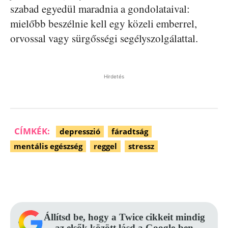
szabad egyedül maradnia a gondolataival:
mielőbb beszélnie kell egy közeli emberrel,
orvossal vagy sürgősségi segélyszolgálattal.
Hirdetés
CÍMKÉK:
depresszió
fáradtság
mentális egészség
reggel
stressz
Facebook
Pinterest
WhatsApp
Állítsd be, hogy a Twice cikkeit mindig
az elsők között lásd a Google-ben