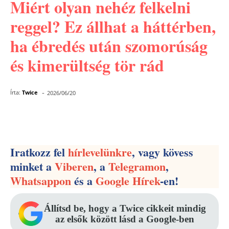
Miért olyan nehéz felkelni
reggel? Ez állhat a háttérben,
ha ébredés után szomorúság
és kimerültség tör rád
-
Írta:
Twice
2026/06/20
Facebook
Pinterest
WhatsApp
Iratkozz fel
hírlevelünkre
, vagy kövess
minket a
Viberen
, a
Telegramon
,
Whatsappon
és a
Google Hírek
-en!
Állítsd be, hogy a Twice cikkeit mindig
az elsők között lásd a Google-ben