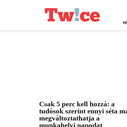
Twice.hu
H
Csak 5 perc kell hozzá: a
tudósok szerint ennyi séta m
megváltoztathatja a
munkahelyi napodat