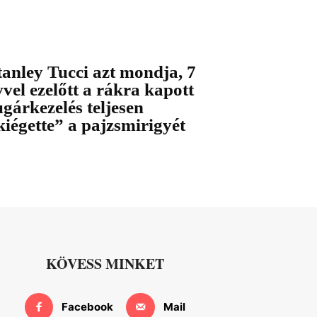
tanley Tucci azt mondja, 7
vvel ezelőtt a rákra kapott
ugárkezelés teljesen
kiégette” a pajzsmirigyét
KÖVESS MINKET
Facebook
Mail