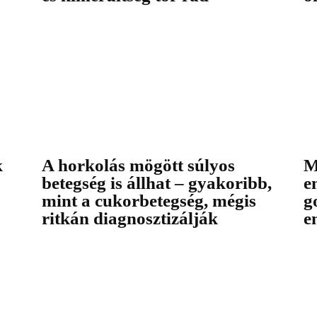
k
A horkolás mögött súlyos
M
betegség is állhat – gyakoribb,
e
mint a cukorbetegség, mégis
g
ritkán diagnosztizálják
e