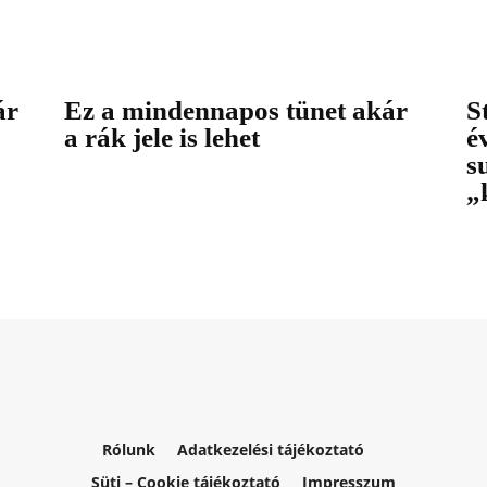
ár
Ez a mindennapos tünet akár
S
a rák jele is lehet
é
s
„
Rólunk
Adatkezelési tájékoztató
Süti – Cookie tájékoztató
Impresszum