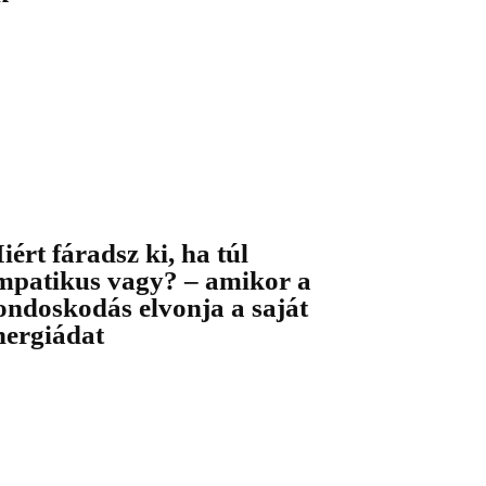
iért fáradsz ki, ha túl
mpatikus vagy? – amikor a
ondoskodás elvonja a saját
nergiádat