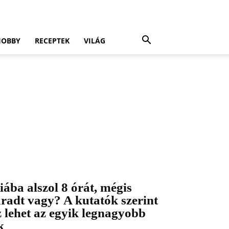
HOBBY
RECEPTEK
VILÁG
iába alszol 8 órát, mégis
áradt vagy? A kutatók szerint
z lehet az egyik legnagyobb
k