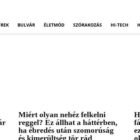
ÍREK
BULVÁR
ÉLETMÓD
SZÓRAKOZÁS
HI-TECH
Miért olyan nehéz felkelni
H
ár
reggel? Ez állhat a háttérben,
f
ha ébredés után szomorúság
e
és kimerültség tör rád
o