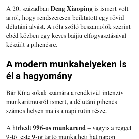
Deng Xiaoping
A 20. században
is ismert volt
arról, hogy rendszeresen beiktatott egy rövid
délutáni alvást. A róla szóló beszámolók szerint
ebéd közben egy kevés baijiu elfogyasztásával
készült a pihenésre.
A modern munkahelyeken is
él a hagyomány
Bár Kína sokak számára a rendkívül intenzív
munkaritmusról ismert, a délutáni pihenés
számos helyen ma is a napi rutin része.
996-os munkarend
A hírhedt
– vagyis a reggel
9-től este 9-ig tartó munka heti hat napon