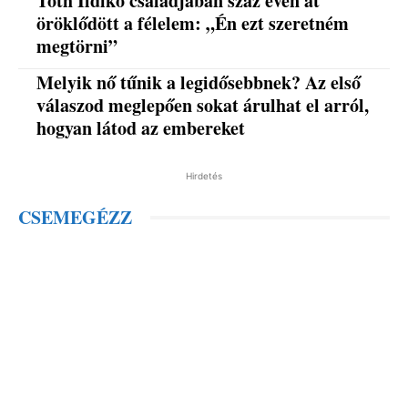
Tóth Ildikó családjában száz éven át
öröklődött a félelem: „Én ezt szeretném
megtörni”
Melyik nő tűnik a legidősebbnek? Az első
válaszod meglepően sokat árulhat el arról,
hogyan látod az embereket
Hirdetés
CSEMEGÉZZ