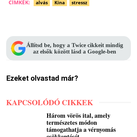
CÍMKÉK:
alvás
Kína
stressz
Facebook
Pinterest
WhatsApp
Állítsd be, hogy a Twice cikkeit mindig
az elsők között lásd a Google-ben
Ezeket olvastad már?
KAPCSOLÓDÓ CIKKEK
Három vörös ital, amely
természetes módon
támogathatja a vérnyomás
csökkentését