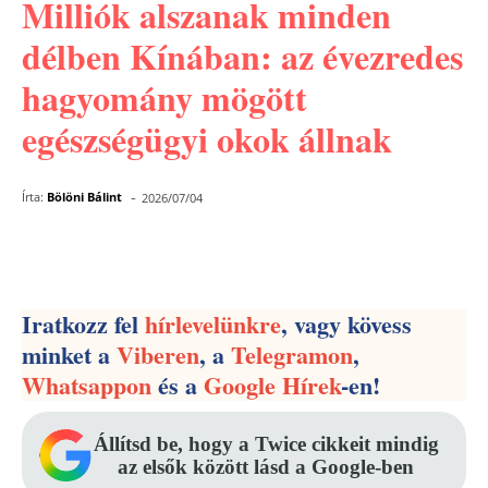
Milliók alszanak minden
délben Kínában: az évezredes
hagyomány mögött
egészségügyi okok állnak
-
Írta:
Bölöni Bálint
2026/07/04
Facebook
Pinterest
WhatsApp
Iratkozz fel
hírlevelünkre
, vagy kövess
minket a
Viberen
, a
Telegramon
,
Whatsappon
és a
Google Hírek
-en!
Állítsd be, hogy a Twice cikkeit mindig
az elsők között lásd a Google-ben