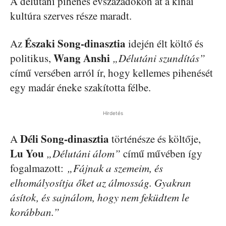
A délutáni pihenés évszázadokon át a kínai
kultúra szerves része maradt.
Északi Song-dinasztia
Az
idején élt költő és
Wang Anshi
politikus,
„Délutáni szundítás”
című versében arról ír, hogy kellemes pihenését
egy madár éneke szakította félbe.
Hirdetés
Déli Song-dinasztia
A
történésze és költője,
Lu You
„Délutáni álom”
című művében így
fogalmazott:
„Fájnak a szemeim, és
elhomályosítja őket az álmosság. Gyakran
ásítok, és sajnálom, hogy nem feküdtem le
korábban.”