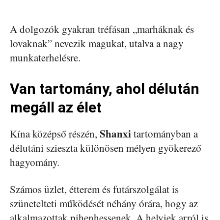
A dolgozók gyakran tréfásan „marháknak és
lovaknak” nevezik magukat, utalva a nagy
munkaterhelésre.
Van tartomány, ahol délután
megáll az élet
Shanxi
Kína középső részén,
tartományban a
délutáni szieszta különösen mélyen gyökerező
hagyomány.
Számos üzlet, étterem és futárszolgálat is
szünetelteti működését néhány órára, hogy az
alkalmazottak pihenhessenek. A helyiek arról is