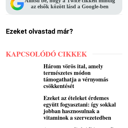
Állítsd be, hogy a Twice cikkeit mindig
az elsők között lásd a Google-ben
Ezeket olvastad már?
KAPCSOLÓDÓ CIKKEK
Három vörös ital, amely
természetes módon
támogathatja a vérnyomás
csökkentését
Ezeket az ételeket érdemes
együtt fogyasztani: így sokkal
jobban hasznosulnak a
vitaminok a szervezetedben