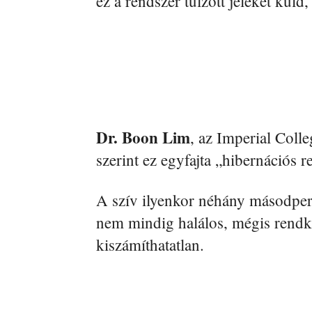
ez a rendszer túlzott jeleket kül
Dr. Boon Lim
, az Imperial Coll
szerint ez egyfajta „hibernációs r
A szív ilyenkor néhány másodperc
nem mindig halálos, mégis rendkí
kiszámíthatatlan.