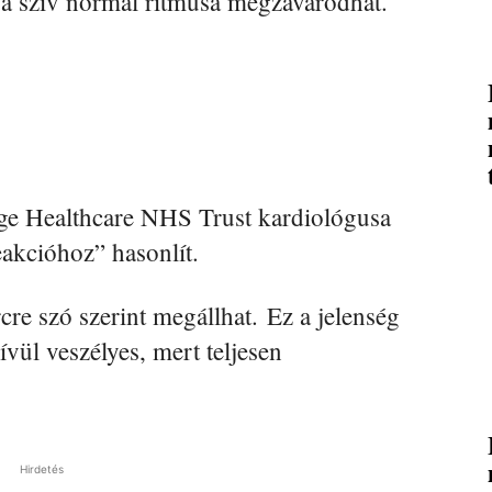
d, a szív normál ritmusa megzavarodhat.
ege Healthcare NHS Trust kardiológusa
eakcióhoz” hasonlít.
re szó szerint megállhat. Ez a jelenség
vül veszélyes, mert teljesen
Hirdetés