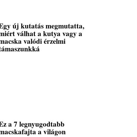
Egy új kutatás megmutatta,
miért válhat a kutya vagy a
macska valódi érzelmi
támaszunkká
Ez a 7 legnyugodtabb
macskafajta a világon