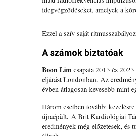
majd rádiófrekvenciás impulzusok
idegvégződéseket, amelyek a kóros
Ezzel a szív saját ritmusszabályo
A számok biztatóak
Boon Lim
csapata 2013 és 2023 k
eljárást Londonban. Az eredmény
évben átlagosan kevesebb mint egy
Három esetben további kezelésre 
újraépült. A Brit Kardiológiai Tá
eredmények még előzetesek, és tu
állnak.