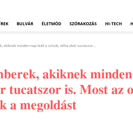
ÍREK
BULVÁR
ÉLETMÓD
SZÓRAKOZÁS
HI-TECH
 akiknek minden nap leáll a szívük, néha akár tucatszor...
berek, akiknek minden 
r tucatszor is. Most az 
ák a megoldást