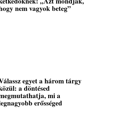
kétkedőknek: „Azt mondják,
hogy nem vagyok beteg”
Válassz egyet a három tárgy
közül: a döntésed
megmutathatja, mi a
legnagyobb erősséged