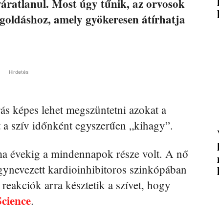
váratlanul. Most úgy tűnik, az orvosok
goldáshoz, amely gyökeresen átírhatja
Hirdetés
árás képes lehet megszüntetni azokat a
t a szív időnként egyszerűen „kihagy”.
a évekig a mindennapok része volt. A nő
úgynevezett kardioinhibitoros szinkópában
reakciók arra késztetik a szívet, hogy
Science
.