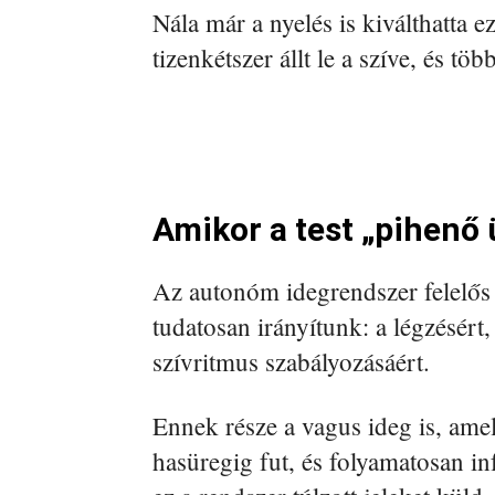
Nála már a nyelés is kiválthatta e
tizenkétszer állt le a szíve, és töb
Amikor a test „pihen
Az autonóm idegrendszer felelős
tudatosan irányítunk: a légzésért,
szívritmus szabályozásáért.
Ennek része a vagus ideg is, amel
hasüregig fut, és folyamatosan inf