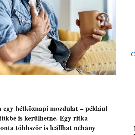
C
 egy hétköznapi mozdulat – például
etükbe is kerülhetne. Egy ritka
onta többször is leállhat néhány