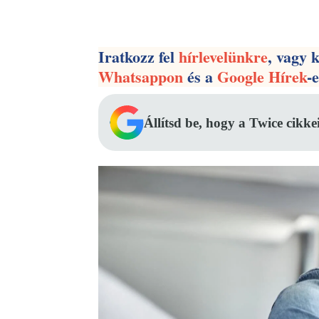
Facebook
Megosztás
Iratkozz fel
hírlevelünkre
, vagy 
Whatsappon
és a
Google Hírek
-
Állítsd be, hogy a Twice cikke