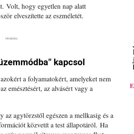
zt. Volt, hogy egyetlen nap alatt
bször elveszítette az eszméletét.
Hirdetés
ő üzemmódba” kapcsol
 azokért a folyamatokért, amelyeket nem
E
 az emésztésért, az alvásért vagy a
y az agytörzstől egészen a mellkasig és a
ormációt közvetít a test állapotáról. Ha