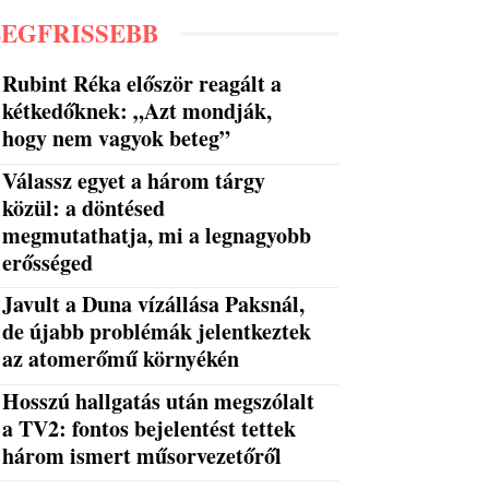
LEGFRISSEBB
Rubint Réka először reagált a
kétkedőknek: „Azt mondják,
hogy nem vagyok beteg”
Válassz egyet a három tárgy
közül: a döntésed
megmutathatja, mi a legnagyobb
erősséged
Javult a Duna vízállása Paksnál,
de újabb problémák jelentkeztek
az atomerőmű környékén
Hosszú hallgatás után megszólalt
a TV2: fontos bejelentést tettek
három ismert műsorvezetőről