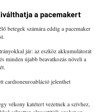
kiválthatja a pacemakert
 élő betegek számára eddig a pacemaker
t.
trányokkal jár: az eszköz akkumulátorát
, és minden újabb beavatkozás növeli a
ét.
tt cardioneuroabláció jelenthet
gy vékony katétert vezetnek a szívhez,