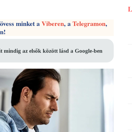
Pinterest
WhatsApp
Email
kövess minket a
Viberen
, a
Telegramon
,
en!
it mindig az elsők között lásd a Google-ben