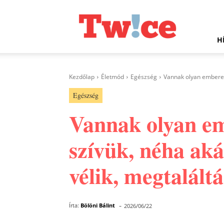
Twice.hu
H
Kezdőlap
Életmód
Egészség
Vannak olyan emberek,
Egészség
Vannak olyan em
szívük, néha aká
vélik, megtalált
-
Írta:
Bölöni Bálint
2026/06/22