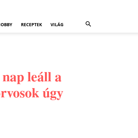
HOBBY
RECEPTEK
VILÁG
nap leáll a
orvosok úgy