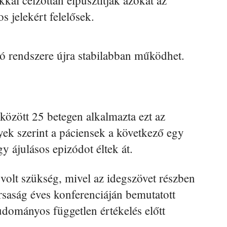
kal célzottan elpusztítják azokat az
 jelekért felelősek.
zó rendszere újra stabilabban működhet.
özött 25 betegen alkalmazta ezt az
ek szerint a páciensek a következő egy
 ájulásos epizódot éltek át.
volt szükség, mivel az idegszövet részben
rsaság éves konferenciáján bemutatott
dományos független értékelés előtt