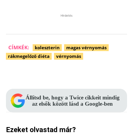
Hirdetés
CÍMKÉK:
koleszterin
magas vérnyomás
rákmegelőző diéta
vérnyomás
Facebook
Pinterest
WhatsApp
Állítsd be, hogy a Twice cikkeit mindig
az elsők között lásd a Google-ben
Ezeket olvastad már?