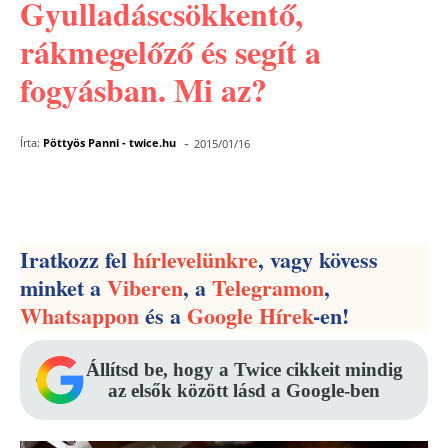
Gyulladáscsökkentő,
rákmegelőző és segít a
fogyásban. Mi az?
-
Írta:
Pöttyös Panni - twice.hu
2015/01/16
Facebook
Pinterest
WhatsApp
Iratkozz fel
hírlevelünkre
, vagy kövess
minket a
Viberen
, a
Telegramon
,
Whatsappon
és a
Google Hírek
-en!
Állítsd be, hogy a Twice cikkeit mindig
az elsők között lásd a Google-ben