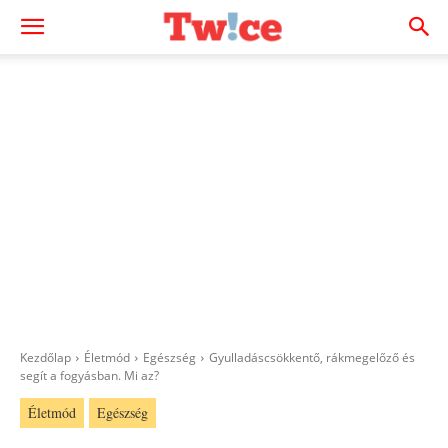
Kezdőlap
Életmód
Egészség
Gyulladáscsökkentő, rákmegelőző és
segít a fogyásban. Mi az?
Életmód
Egészség