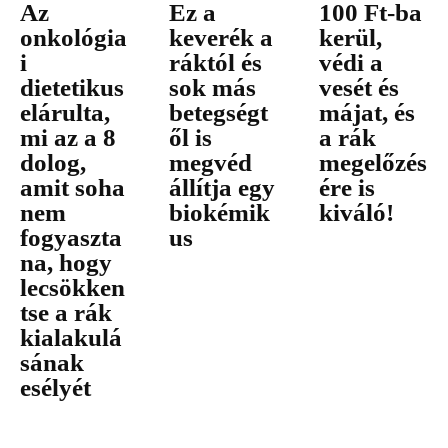
Az
Ez a
100 Ft-ba
onkológia
keverék a
kerül,
i
ráktól és
védi a
dietetikus
sok más
vesét és
elárulta,
betegségt
májat, és
mi az a 8
ől is
a rák
dolog,
megvéd
megelőzés
amit soha
állítja egy
ére is
nem
biokémik
kiváló!
fogyaszta
us
na, hogy
lecsökken
tse a rák
kialakulá
sának
esélyét