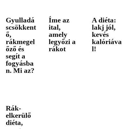
Gyulladá
Íme az
A diéta:
scsökkent
ital,
lakj jól,
ő,
amely
kevés
rákmegel
legyőzi a
kalóriáva
őző és
rákot
l!
segít a
fogyásba
n. Mi az?
Rák-
elkerülő
diéta,