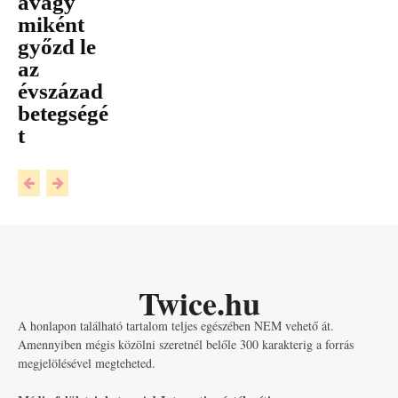
avagy
miként
győzd le
az
évszázad
betegségé
t
Twice.hu
A honlapon található tartalom teljes egészében NEM vehető át.
Amennyiben mégis közölni szeretnél belőle 300 karakterig a forrás
megjelölésével megteheted.