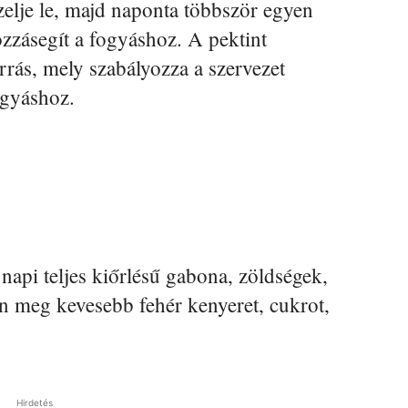
zelje le, majd naponta többször egyen
ozzásegít a fogyáshoz. A pektint
rrás, mely szabályozza a szervezet
ogyáshoz.
napi teljes kiőrlésű gabona, zöldségek,
on meg kevesebb fehér kenyeret, cukrot,
Hirdetés