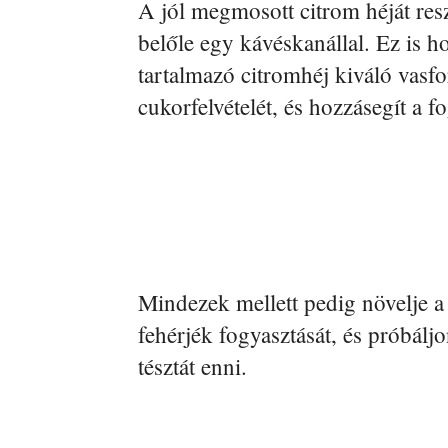
A jól megmosott citrom héját res
belőle egy kávéskanállal. Ez is h
tartalmazó citromhéj kiváló vasfo
cukorfelvételét, és hozzásegít a f
Mindezek mellett pedig növelje a 
fehérjék fogyasztását, és próbálj
tésztát enni.