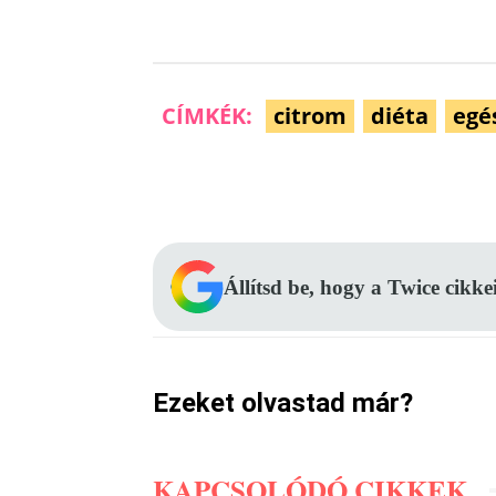
CÍMKÉK:
citrom
diéta
egé
Facebook
Megosztás
Állítsd be, hogy a Twice cikke
Ezeket olvastad már?
KAPCSOLÓDÓ CIKKEK