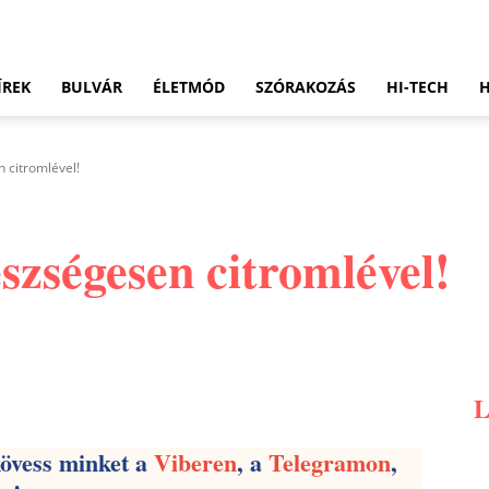
ÍREK
BULVÁR
ÉLETMÓD
SZÓRAKOZÁS
HI-TECH
 citromlével!
szségesen citromlével!
Pinterest
WhatsApp
Email
kövess minket a
Viberen
, a
Telegramon
,