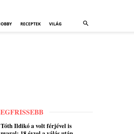
HOBBY
RECEPTEK
VILÁG
LEGFRISSEBB
Tóth Ildikó a volt férjével is
nyaral: 18 évvel a válás után