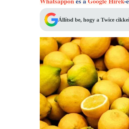
Whatsappon
és a
Google Hírek
-
Állítsd be, hogy a Twice cikke