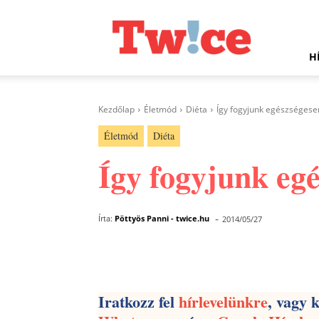
Twice.hu
H
Kezdőlap
Életmód
Diéta
Így fogyjunk egészségesen
Életmód
Diéta
Így fogyjunk egé
-
Írta:
Pöttyös Panni - twice.hu
2014/05/27
Facebook
Megosztás
Iratkozz fel
hírlevelünkre
, vagy 