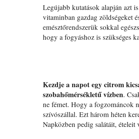
Legújabb kutatások alapján azt i
vitaminban gazdag zöldségeket é
emésztőrendszerük sokkal egészs
hogy a fogyáshoz is szükséges k
Kezdje a napot egy citrom kicsa
szobahőmérsékletű vízben
. Csa
ne fémet. Hogy a fogzománcok ne 
szívószállal. Ezt három héten ker
Napközben pedig salátáit, ételeit v