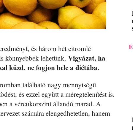
E
eredményt, és három hét citromlé
Vigyázat, ha
 is könnyebbek lehetünk.
al küzd, ne fogjon bele a diétába.
romban található nagy mennyiségű
ést, és ezzel együtt a méregtelenítést is.
ben a vércukorszint állandó marad. A
zervezet számára elengedhetetlen, hanem