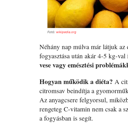
Fotó:
wikipedia.org
Néhány nap múlva már látjuk az 
fogyasztása után akár 4-5 kg-val
vese vagy emésztési problémákk
Hogyan működik a diéta?
A cit
citromsav beindítja a gyomorműköd
Az anyagcsere felgyorsul, miköz
rengeteg C-vitamin nem csak a s
a fogyásban is segít.