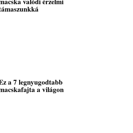
macska valódi érzelmi
támaszunkká
Ez a 7 legnyugodtabb
macskafajta a világon