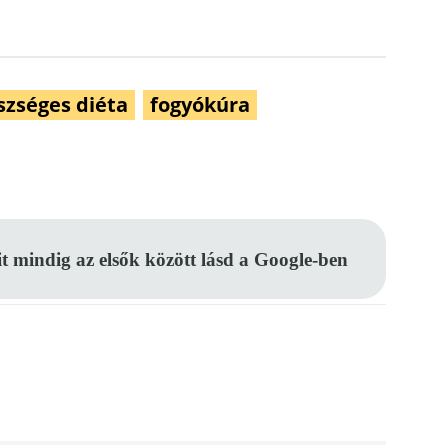
szséges diéta
fogyókúra
Pinterest
WhatsApp
Email
it mindig az elsők között lásd a Google-ben