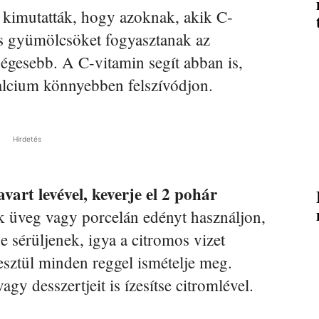
s kimutatták, hogy azoknak, akik C-
s gyümölcsöket fogyasztanak az
égesebb. A C-vitamin segít abban is,
alcium könnyebben felszívódjon.
Hirdetés
vart levével, keverje el 2 pohár
k üveg vagy porcelán edényt használjon,
sérüljenek, igya a citromos vizet
esztül minden reggel ismételje meg.
agy desszertjeit is ízesítse citromlével.