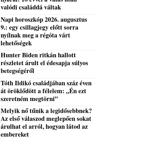
valódi családdá váltak
Napi horoszkóp 2026. augusztus
9.: egy csillagjegy előtt sorra
nyílnak meg a régóta várt
lehetőségek
Hunter Biden ritkán hallott
részletet árult el édesapja súlyos
betegségéről
Tóth Ildikó családjában száz éven
át öröklődött a félelem: „Én ezt
szeretném megtörni”
Melyik nő tűnik a legidősebbnek?
Az első válaszod meglepően sokat
árulhat el arról, hogyan látod az
embereket