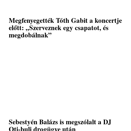
Megfenyegették Tóth Gabit a koncertje
előtt: „Szerveznek egy csapatot, és
megdobálnak”
Sebestyén Balázs is megszólalt a DJ
Oti-buli drogügye után