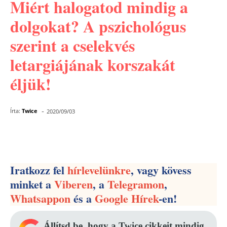
Miért halogatod mindig a
dolgokat? A pszichológus
szerint a cselekvés
letargiájának korszakát
éljük!
-
Írta:
Twice
2020/09/03
Facebook
Pinterest
WhatsApp
Iratkozz fel
hírlevelünkre
, vagy kövess
minket a
Viberen
, a
Telegramon
,
Whatsappon
és a
Google Hírek
-en!
Állítsd be, hogy a Twice cikkeit mindig