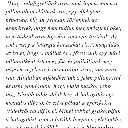
“Hogy odafigyeljünk arra, ami éppen ebben a
pillanatban előttünk van, egy elfelejtett
képesség. Olyan gyorsan történnek az
események, hogy nem tudjuk megemészteni őket,
nem tudunk arra figyelni, ami épp történik. Az
emberiség a letargia korszakát éli. A megoldás
az lehet, hogy a múltat és a jövőt csak egy múló
pillanatként értelmezzük, és próbáljunk meg
teljesen a jelenre koncentrálni, arra, ami most
van. Általában elfeledkezünk a jelen pillanatról,
és arra gondolunk, hogy majd máskor jobb
lesz, később több időnk lesz. A halogatás egy
mentális illúzió, és ezt a példát a gyerekek a
szüleiktől tanulják el. Minél többet gyakoroljuk
a halogatást, annál inkább beépül az életünkbe,
Alexandru
és szokásunkká válik”.
– mondja