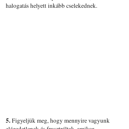
halogatás helyett inkább cselekednek.
5.
Figyeljük meg, hogy mennyire vagyunk
elégedetlenek és frusztráltak, amikor