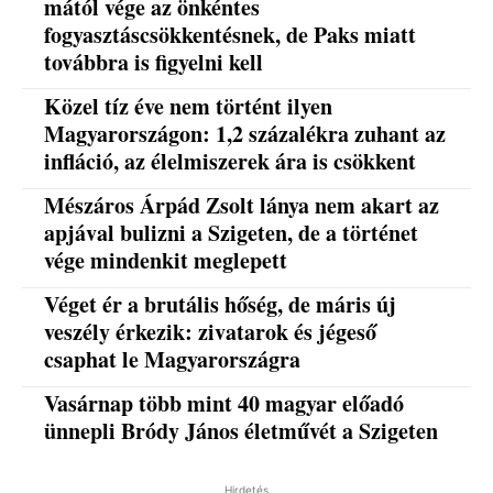
mától vége az önkéntes
fogyasztáscsökkentésnek, de Paks miatt
továbbra is figyelni kell
Közel tíz éve nem történt ilyen
Magyarországon: 1,2 százalékra zuhant az
infláció, az élelmiszerek ára is csökkent
Mészáros Árpád Zsolt lánya nem akart az
apjával bulizni a Szigeten, de a történet
vége mindenkit meglepett
Véget ér a brutális hőség, de máris új
veszély érkezik: zivatarok és jégeső
csaphat le Magyarországra
Vasárnap több mint 40 magyar előadó
ünnepli Bródy János életművét a Szigeten
Hirdetés