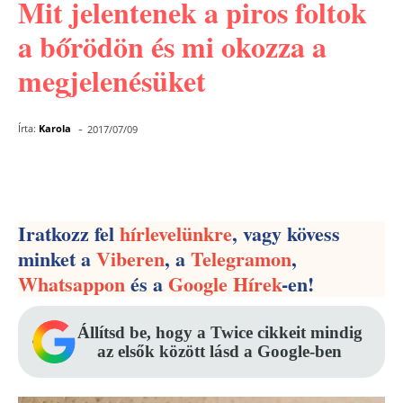
Mit jelentenek a piros foltok
a bőrödön és mi okozza a
megjelenésüket
-
Írta:
Karola
2017/07/09
Facebook
Pinterest
WhatsApp
Iratkozz fel
hírlevelünkre
, vagy kövess
minket a
Viberen
, a
Telegramon
,
Whatsappon
és a
Google Hírek
-en!
Állítsd be, hogy a Twice cikkeit mindig
az elsők között lásd a Google-ben