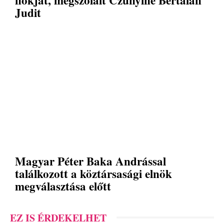
fiókját, megszólalt Czunyiné Bertalan
Judit
Magyar Péter Baka Andrással
találkozott a köztársasági elnök
megválasztása előtt
EZ IS ÉRDEKELHET