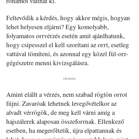
rohamot válthat ki.
Feltevődik a kérdés, hogy akkor mégis, hogyan
lehet helyesen eljárni? Egy komolyabb,
folyamatos orrvérzés esetén amit ajánlhatunk,
hogy csipesszel el kell szorítani az orrt, esetleg
vattával tömíteni, és azonnal egy közel fül-orr-
gégészetre menni kivizsgálásra.
Hirdetés
Amint elállt a vérzés, nem szabad rögtön orrot
fújni. Zavaróak lehetnek levegővételkor az
alvadt vérrögök, de meg kell várni amíg a
hajszálerek alaposan összeforrnak. Ellenkező
esetben, ha megerőltetik, újra elpattannak és