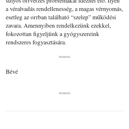
súlyos orrvérzés problémákat idézhet elő. Ilyen
a véralvadás rendellenesség, a magas vérnyomás,
esetleg az orrban található “szelep” működési
zavara. Amennyiben rendelkezünk ezekkel,
fokozottan figyeljünk a gyógyszereink
rendszeres fogyasztására.
Hirdetés
Bévé
Hirdetés