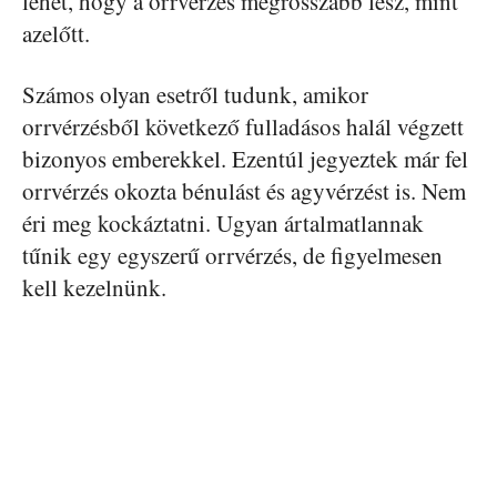
lehet, hogy a orrvérzés mégrosszabb lesz, mint
azelőtt.
Számos olyan esetről tudunk, amikor
orrvérzésből következő fulladásos halál végzett
bizonyos emberekkel. Ezentúl jegyeztek már fel
orrvérzés okozta bénulást és agyvérzést is. Nem
éri meg kockáztatni. Ugyan ártalmatlannak
tűnik egy egyszerű orrvérzés, de figyelmesen
kell kezelnünk.