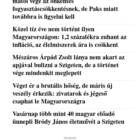
mától vége az önkéntes
fogyasztáscsökkentésnek, de Paks miatt
továbbra is figyelni kell
Közel tíz éve nem történt ilyen
Magyarországon: 1,2 százalékra zuhant az
infláció, az élelmiszerek ára is csökkent
Mészáros Árpád Zsolt lánya nem akart az
apjával bulizni a Szigeten, de a történet
vége mindenkit meglepett
Véget ér a brutális hőség, de máris új
veszély érkezik: zivatarok és jégeső
csaphat le Magyarországra
Vasárnap több mint 40 magyar előadó
ünnepli Bródy János életművét a Szigeten
Hirdetés