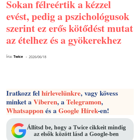
Sokan félreértik a kézzel
evést, pedig a pszichológusok
szerint ez erős kötődést mutat
az ételhez és a gyökerekhez
-
Írta:
Twice
2026/06/18
Facebook
Pinterest
WhatsApp
Iratkozz fel
hírlevelünkre
, vagy kövess
minket a
Viberen
, a
Telegramon
,
Whatsappon
és a
Google Hírek
-en!
Állítsd be, hogy a Twice cikkeit mindig
az elsők között lásd a Google-ben