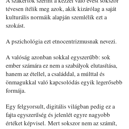
A szakértők szerint a kézzel való evést sokszor
tévesen ítélik meg azok, akik kizárólag a saját
kulturális normáik alapján szemlélik ezt a
szokást.
A pszichológia ezt etnocentrizmusnak nevezi.
A valóság azonban sokkal egyszerűbb: sok
ember számára ez nem a szabályok elutasítása,
hanem az étellel, a családdal, a múlttal és
önmagukkal való kapcsolódás egyik legerősebb
formája.
Egy felgyorsult, digitális világban pedig ez a
fajta egyszerűség és jelenlét egyre nagyobb
értéket képvisel. Mert sokszor nem az számít,