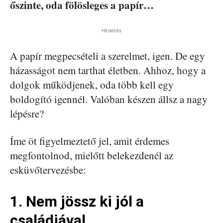
őszinte, oda fölösleges a papír…
Hirdetés
A papír megpecsételi a szerelmet, igen. De egy
házasságot nem tarthat életben. Ahhoz, hogy a
dolgok működjenek, oda több kell egy
boldogító igennél. Valóban készen állsz a nagy
lépésre?
Íme öt figyelmeztető jel, amit érdemes
megfontolnod, mielőtt belekezdenél az
esküvőtervezésbe:
1. Nem jössz ki jól a
családjával