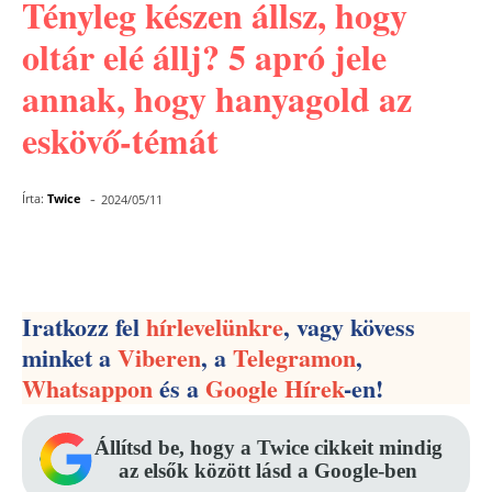
Tényleg készen állsz, hogy
oltár elé állj? 5 apró jele
annak, hogy hanyagold az
eskövő-témát
-
Írta:
Twice
2024/05/11
Facebook
Pinterest
WhatsApp
Iratkozz fel
hírlevelünkre
, vagy kövess
minket a
Viberen
, a
Telegramon
,
Whatsappon
és a
Google Hírek
-en!
Állítsd be, hogy a Twice cikkeit mindig
az elsők között lásd a Google-ben