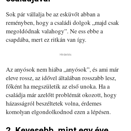
Sok pár vállalja be az esküvőt abban a
reményben, hogy a családi dolgok „majd csak
megoldódnak valahogy”. Ne ess ebbe a
csapdába, mert ez ritkán van így.
Hirdetés
Az anyósok nem hiába „anyósok”, és ami már
eleve rossz, az idővel általában rosszabb lesz,
főként ha megszületik az első unoka. Ha a
családja már azelőtt problémát okozott, hogy
házasságról beszéltetek volna, érdemes
komolyan elgondolkodnod ezen a lépésen.
2. Kevesebb, mint egy éve