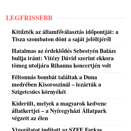
LEGFRISSEBB
Kitűzték az államfőválasztás időpontját: a
Tisza szombaton dönt a saját jelöltjéről
Hatalmas az érdeklődés Sebestyén Balázs
bulija iránt: Vitézy Dávid szerint ekkora
tömeg utoljára Rihanna koncertjén volt
Féltonnás bombát találtak a Duna
medrében Kisoroszinál – lezárták a
Szigetcsúcs környékét
Kiderült, melyek a magyarok kedvenc
állatkertjei – a Nyíregyházi Állatpark
végzett az élen
Vizsgálatot indított az SZFE Farkas