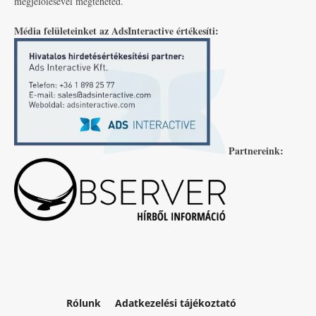
megjelölésével megteheted.
Média felületeinket az AdsInteractive értékesíti:
Partnereink:
Rólunk
Adatkezelési tájékoztató