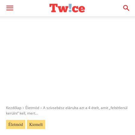
Kezdőlap
Életmód
A szívsebész elárulta azt a 4 ételt, amit „feltétlenül
kerülni” kell, mert...
Életmód
Kiemelt