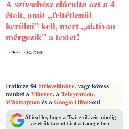
A szívsebész elárulta azt a 4
ételt, amit „feltétlenül
kerülni” kell, mert „aktívan
mérgezik” a testet!
-
Írta:
Twice
2024/08/09
Facebook
Pinterest
WhatsApp
Iratkozz fel
hírlevelünkre
, vagy kövess
minket a
Viberen
, a
Telegramon
,
Whatsappon
és a
Google Hírek
-en!
Állítsd be, hogy a Twice cikkeit mindig
az elsők között lásd a Google-ben