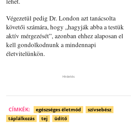
lehet.
Végezetül pedig Dr. London azt tanácsolta
követői számára, hogy „hagyják abba a testük
aktív mérgezését”, azonban ehhez alaposan el
kell gondolkodnunk a mindennapi
életvitelünkön.
Hirdetés
CÍMKÉK:
egészséges életmód
szívsebész
táplálkozás
tej
üdítő
Facebook
Pinterest
WhatsApp