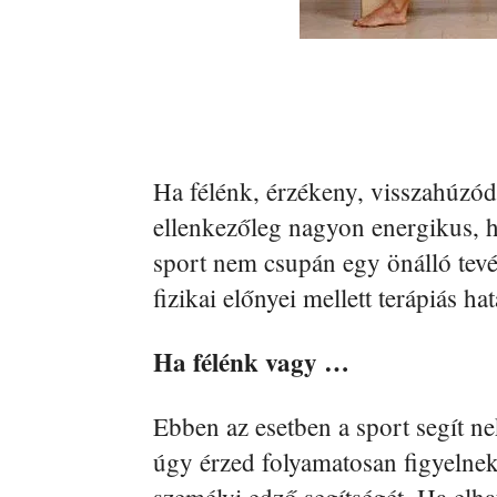
Ha félénk, érzékeny, visszahúzód
ellenkezőleg nagyon energikus, hi
sport nem csupán egy önálló te
fizikai előnyei mellett terápiás ha
Ha félénk vagy …
Ebben az esetben a sport segít 
úgy érzed folyamatosan figyelnek 