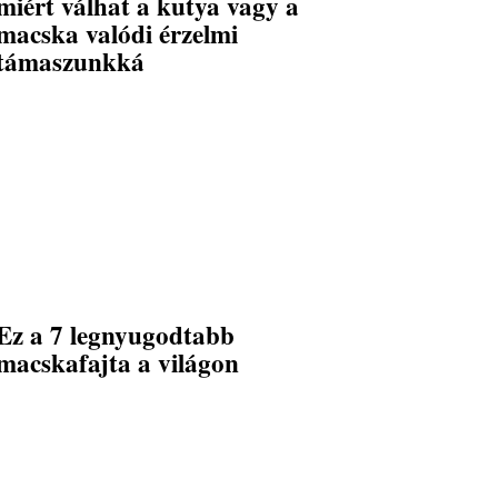
miért válhat a kutya vagy a
macska valódi érzelmi
támaszunkká
Ez a 7 legnyugodtabb
macskafajta a világon