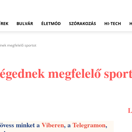
ÍREK
BULVÁR
ÉLETMÓD
SZÓRAKOZÁS
HI-TECH
nek megfelelő sportot
ségednek megfelelő spor
Pinterest
WhatsApp
Email
kövess minket a
Viberen
, a
Telegramon
,