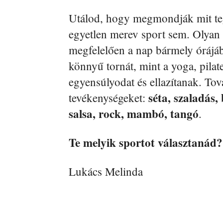
Utálod, hogy megmondják mit teg
egyetlen merev sport sem. Olyan 
megfelelően a nap bármely órájáb
könnyű tornát, mint a yoga, pilate
egyensúlyodat és ellazítanak. Tov
séta, szaladás,
tevékenységeket:
salsa, rock, mambó, tangó
.
Te melyik sportot választanád?
Lukács Melinda