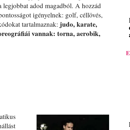
ig a legjobbat adod magadból. A hozzád
ontosságot igényelnek: golf, céllövés,
judo, karate,
 kódokat tartalmaznak:
reográfiái vannak: torna, aerobik,
E
atikus
állást