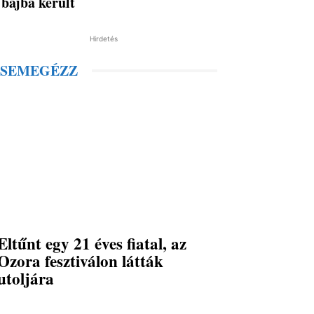
bajba került
Hirdetés
SEMEGÉZZ
Eltűnt egy 21 éves fiatal, az
Ozora fesztiválon látták
utoljára