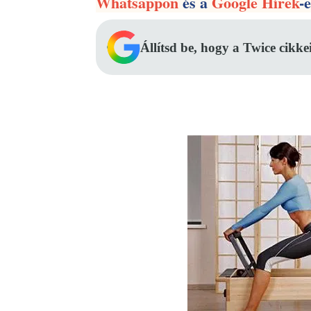
Whatsappon
és a
Google Hírek
-
Állítsd be, hogy a Twice cikke