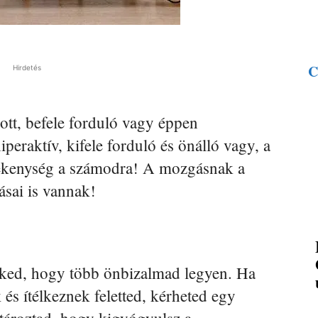
C
Hirdetés
ott, befele forduló vagy éppen
peraktív, kifele forduló és önálló vagy, a
vékenység a számodra! A mozgásnak a
tásai is vannak!
neked, hogy több önbizalmad legyen. Ha
és ítélkeznek feletted, kérheted egy