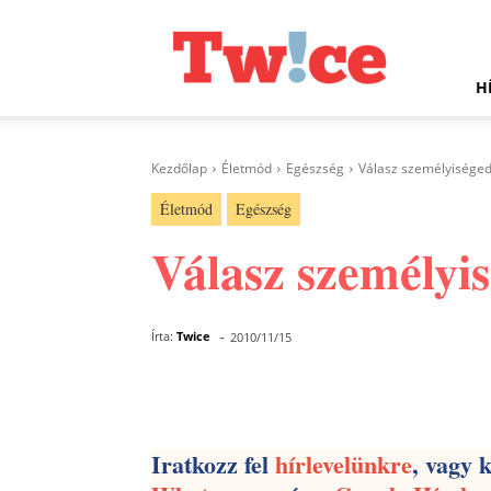
Twice.hu
H
Kezdőlap
Életmód
Egészség
Válasz személyiséged
Életmód
Egészség
Válasz személyi
-
Írta:
Twice
2010/11/15
Facebook
Megosztás
Iratkozz fel
hírlevelünkre
, vagy 