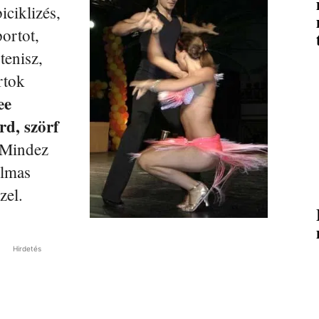
iciklizés,
portot,
tenisz,
rtok
ee
rd, szörf
. Mindez
almas
zel.
Hirdetés