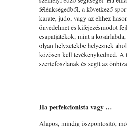
személyi edző segítségét. Ha elh
félénkségedből, a következő sport
karate, judo, vagy az ehhez haso
önvédelmet és kifejezésmódot fe
csapatjátékok, mint a kosárlabda
olyan helyzetekbe helyeznek ahol
közösen kell tevékenykedned. A tá
szertefoszlanak és segít az önbiz
Ha perfekcionista vagy …
Alapos, mindig öszpontosító, mó