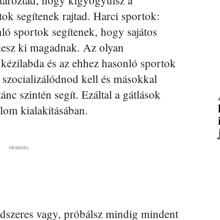
atároztad, hogy kigyógyulsz a
ok segítenek rajtad. Harci sportok:
nló sportok segítenek, hogy sajátos
jlesz ki magadnak. Az olyan
, kézilabda és az ehhez hasonló sportok
 szocializálódnod kell és másokkal
nc szintén segít. Ezáltal a gátlások
alom kialakításában.
Hirdetés
dszeres vagy, próbálsz mindig mindent