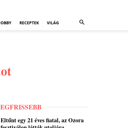
HOBBY
RECEPTEK
VILÁG
tot
LEGFRISSEBB
Eltűnt egy 21 éves fiatal, az Ozora
fesztiválon látták utoljára