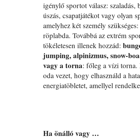
igénylő sportot válasz: szaladás, b
úszás, csapatjátékot vagy olyan s
amelyhez két személy szükséges: 
röplabda. Továbbá az extrém spo
bung
tökéletesen illenek hozzád:
jumping, alpinizmus, snow-boa
vagy a torna
: főleg a vízi torna
oda vezet, hogy elhasználd a hat
energiatöbletet, amellyel rendelke
Ha önálló vagy …