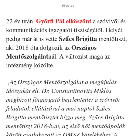
Hirdetés
Győrfi Pál elköszönt
22 év után,
a szóvivői és
kommunikációs igazgatói tisztségétől. Helyét
Szűcs Brigitta
pedig már át is vette
mentőtiszt,
Országos
aki 2018 óta dolgozik az
Mentőszolgálat
nál. A változást maga az
intézmény közölte.
„Az Országos Mentőszolgálat a megújulás
időszakát éli. Dr. Constantinovits Miklós
megbízott főigazgató bejelentette: a szóvivői
feladatok ellátásával a mai naptól Szűcs
Brigitta mentőtisztet bízza meg. Szűcs Brigitta
mentőtiszt 2018-ban, az első női mentőápolók
között csatlakozott az OMSZ kötelékéhez. A