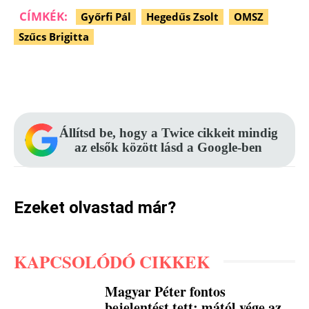
CÍMKÉK:
Győrfi Pál
Hegedűs Zsolt
OMSZ
Szűcs Brigitta
Facebook
Pinterest
WhatsApp
Állítsd be, hogy a Twice cikkeit mindig
az elsők között lásd a Google-ben
Ezeket olvastad már?
KAPCSOLÓDÓ CIKKEK
Magyar Péter fontos
bejelentést tett: mától vége az