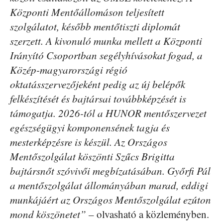
Központi Mentőállomáson teljesített
szolgálatot, később mentőtiszti diplomát
szerzett. A kivonuló munka mellett a Központi
Irányító Csoportban segélyhívásokat fogad, a
Közép-magyarországi régió
oktatásszervezőjeként pedig az új belépők
felkészítését és bajtársai továbbképzését is
támogatja. 2026-tól a HUNOR mentőszervezet
egészségügyi komponensének tagja és
mesterképzésre is készül. Az Országos
Mentőszolgálat köszönti Szűcs Brigitta
bajtársnőt szóvivői megbízatásában. Győrfi Pál
a mentőszolgálat állományában marad, eddigi
munkájáért az Országos Mentőszolgálat ezúton
mond köszönetet”
– olvasható a közleményben.