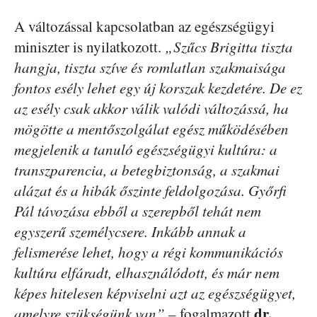
A változással kapcsolatban az egészségügyi
miniszter is nyilatkozott.
„Szűcs Brigitta tiszta
hangja, tiszta szíve és romlatlan szakmaisága
fontos esély lehet egy új korszak kezdetére. De ez
az esély csak akkor válik valódi változássá, ha
mögötte a mentőszolgálat egész működésében
megjelenik a tanuló egészségügyi kultúra: a
transzparencia, a betegbiztonság, a szakmai
alázat és a hibák őszinte feldolgozása. Győrfi
Pál távozása ebből a szerepből tehát nem
egyszerű személycsere. Inkább annak a
felismerése lehet, hogy a régi kommunikációs
kultúra elfáradt, elhasználódott, és már nem
képes hitelesen képviselni azt az egészségügyet,
dr.
amelyre szükségünk van”
– fogalmazott