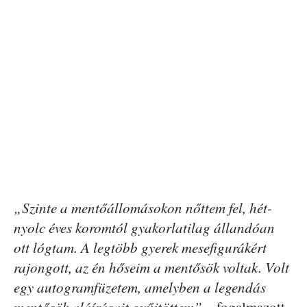
„Szinte a mentőállomásokon nőttem fel, hét-
nyolc éves koromtól gyakorlatilag állandóan
ott lógtam. A legtöbb gyerek mesefigurákért
rajongott, az én hőseim a mentősök voltak. Volt
egy autogramfüzetem, amelyben a legendás
mentősök aláírásait gyűjtöttem”
– fogalmazott