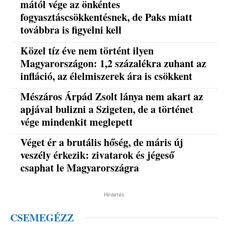
mától vége az önkéntes
fogyasztáscsökkentésnek, de Paks miatt
továbbra is figyelni kell
Közel tíz éve nem történt ilyen
Magyarországon: 1,2 százalékra zuhant az
infláció, az élelmiszerek ára is csökkent
Mészáros Árpád Zsolt lánya nem akart az
apjával bulizni a Szigeten, de a történet
vége mindenkit meglepett
Véget ér a brutális hőség, de máris új
veszély érkezik: zivatarok és jégeső
csaphat le Magyarországra
Hirdetés
CSEMEGÉZZ