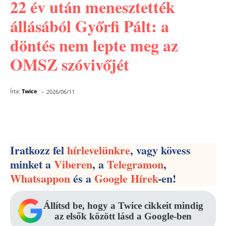
22 év után menesztették
állásából Győrfi Pált: a
döntés nem lepte meg az
OMSZ szóvivőjét
-
Írta:
Twice
2026/06/11
Facebook
Pinterest
WhatsApp
Iratkozz fel
hírlevelünkre
, vagy kövess
minket a
Viberen
, a
Telegramon
,
Whatsappon
és a
Google Hírek
-en!
Állítsd be, hogy a Twice cikkeit mindig
az elsők között lásd a Google-ben