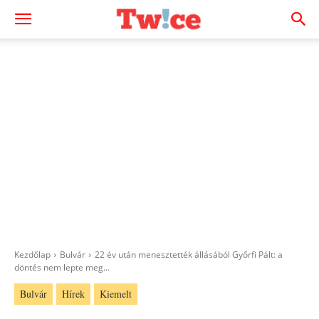
Kezdőlap
Bulvár
22 év után menesztették állásából Győrfi Pált: a
döntés nem lepte meg...
Bulvár
Hírek
Kiemelt