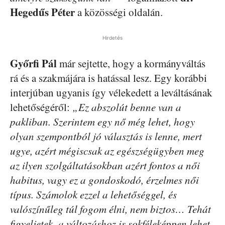
Hegedűs Péter
a közösségi oldalán.
Hirdetés
Győrfi Pál
már sejtette, hogy a kormányváltás
rá és a szakmájára is hatással lesz. Egy korábbi
interjúban ugyanis így vélekedett a leváltásának
lehetőségéről:
„Ez abszolút benne van a
pakliban. Szerintem egy nő még lehet, hogy
olyan szempontból jó választás is lenne, mert
ugye, azért mégiscsak az egészségügyben meg
az ilyen szolgáltatásokban azért fontos a női
habitus, vagy ez a gondoskodó, érzelmes női
típus. Számolok ezzel a lehetőséggel, és
valószínűleg túl fogom élni, nem biztos… Tehát
figyeljetek, a változáshoz is sokféleképpen lehet