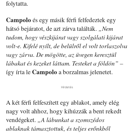
folytatta.
Campolo
és egy másik férfi felfedeztek egy
hátsó bejáratot, de azt zárva találták.
„Nem
tudom, hogy vészkijárat vagy szolgálati kijárat
volt-e. Kifelé nyílt, de belülről el volt torlaszolva
vagy zárva. De mögötte, az üvegen keresztül
lábakat és kezeket láttam. Testeket a földön”
–
Campolo
így írta le
a borzalmas jelenetet.
Hirdetés
A két férfi felfeszített egy ablakot, amely elég
nagy volt ahhoz, hogy kihúzzák a bent rekedt
vendégeket.
„A lábunkat a szomszédos
ablaknak támasztottuk, és teljes erőnkből