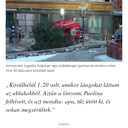
Szilveszteri tragédia Svájcban: egy születésnapi gyertya okozhatta a több
mint 40 áldozatot követelő tüzet.
„Körülbelül 1:20 volt, amikor lángokat láttam
az ablakokból. Aztán a lányom, Paolina
felhívott, és azt mondta: apa, tűz ütött ki, és
sokan megsérültek.”
Hirdetés