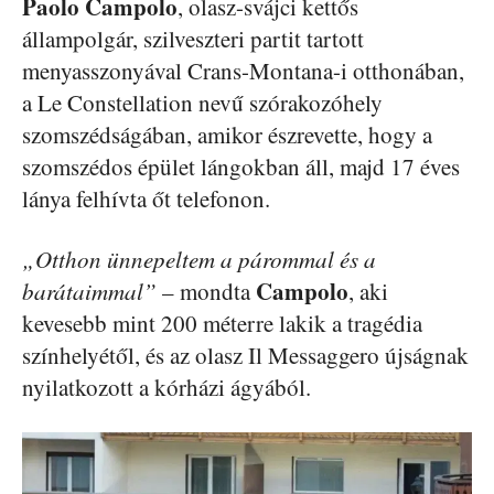
Paolo
Campolo
, olasz-svájci kettős
állampolgár, szilveszteri partit tartott
menyasszonyával Crans-Montana-i otthonában,
a Le Constellation nevű szórakozóhely
szomszédságában, amikor észrevette, hogy a
szomszédos épület lángokban áll, majd 17 éves
lánya felhívta őt telefonon.
„Otthon ünnepeltem a párommal és a
Campolo
barátaimmal”
– mondta
, aki
kevesebb mint 200 méterre lakik a tragédia
színhelyétől, és az olasz Il Messaggero újságnak
nyilatkozott a kórházi ágyából.