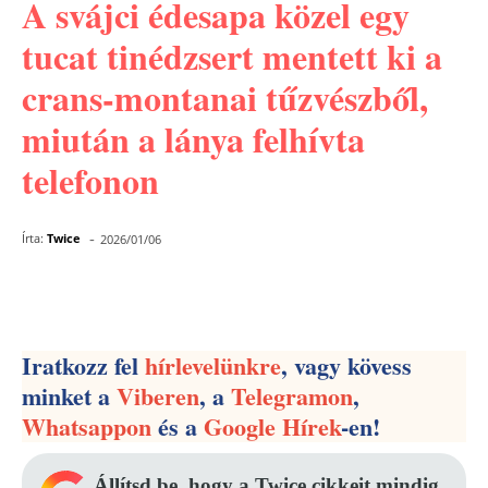
A svájci édesapa közel egy
tucat tinédzsert mentett ki a
crans-montanai tűzvészből,
miután a lánya felhívta
telefonon
-
Írta:
Twice
2026/01/06
Facebook
Pinterest
WhatsApp
Iratkozz fel
hírlevelünkre
, vagy kövess
minket a
Viberen
, a
Telegramon
,
Whatsappon
és a
Google Hírek
-en!
Állítsd be, hogy a Twice cikkeit mindig